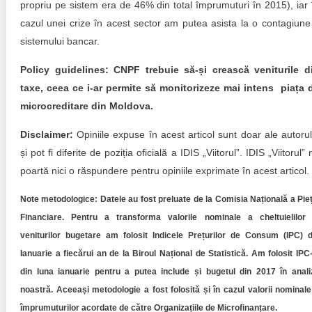
propriu pe sistem era de 46% din total împrumuturi în 2015), iar 
cazul unei crize în acest sector am putea asista la o contagiune
sistemului bancar.
Policy guidelines: CNPF trebuie să-și crească veniturile d
taxe, ceea ce i-ar permite să monitorizeze mai intens piața 
microcreditare din Moldova.
Disclaimer:
Opiniile expuse în acest articol sunt doar ale autorul
și pot fi diferite de poziția oficială a IDIS „Viitorul”. IDIS „Viitorul” 
poartă nici o răspundere pentru opiniile exprimate în acest articol.
Note metodologice: Datele au fost preluate de la Comisia Națională a Pieț
Financiare. Pentru a transforma valorile nominale a cheltuielilor 
veniturilor bugetare am folosit Indicele Prețurilor de Consum (IPC) d
Ianuarie a fiecărui an de la Biroul Național de Statistică. Am folosit IPC-
din luna ianuarie pentru a putea include și bugetul din 2017 în anali
noastră. Aceeași metodologie a fost folosită și în cazul valorii nominale
împrumuturilor acordate de către Organizațiile de Microfinanțare.