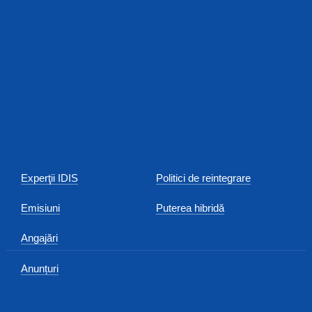
Experţii IDIS
Politici de reintegrare
Emisiuni
Puterea hibridă
Angajări
Anunțuri