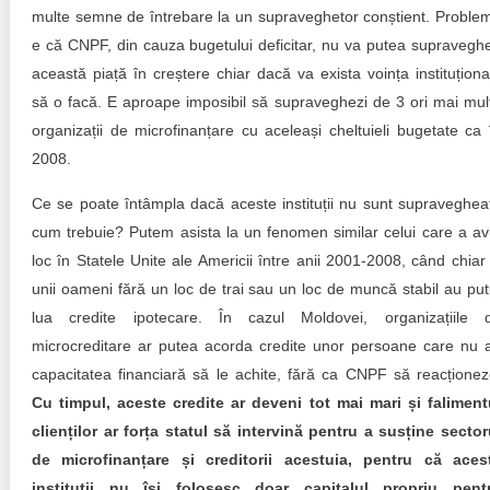
multe semne de întrebare la un supraveghetor conștient. Proble
e că CNPF, din cauza bugetului deficitar, nu va putea supravegh
această piață în creștere chiar dacă va exista voința instituționa
să o facă. E aproape imposibil să supraveghezi de 3 ori mai mul
organizații de microfinanțare cu aceleași cheltuieli bugetate ca 
2008.
Ce se poate întâmpla dacă aceste instituții nu sunt supraveghea
cum trebuie? Putem asista la un fenomen similar celui care a av
loc în Statele Unite ale Americii între anii 2001-2008, când chiar 
unii oameni fără un loc de trai sau un loc de muncă stabil au put
lua credite ipotecare. În cazul Moldovei, organizațiile 
microcreditare ar putea acorda credite unor persoane care nu 
capacitatea financiară să le achite, fără ca CNPF să reacționez
Cu timpul, aceste credite ar deveni tot mai mari și faliment
clienților ar forța statul să intervină pentru a susține sector
de microfinanțare și creditorii acestuia, pentru că aces
instituții nu își folosesc doar capitalul propriu pent