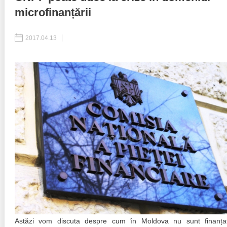
microfinanțării
Politici regionale
Rapoarte
2017.04.13
Bunele practici
Inițiative în derulare
Laborator sociometric
Inițiative desfășurate
Transparența guvernării locale
Manual de proceduri
People Watch
Note & poziții​
Proces democratic
Organigrama IDIS
Agenda Națională de Business
Anunțuri
Puterea hibridă
Consiliul consulativ internațional IDIS
15 minute de realism economic
Astăzi vom discuta despre cum în Moldova nu sunt finanța