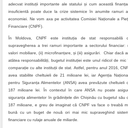
Trend Hunter
adecvat instituții importante ale statului și cum această finanța
insuficientă poate duce la crize sistemice în anumite ramuri a
Buletin EU-STRAT
economiei. Ne vom axa pe activitatea Comisiei Naționale a Pieț
Financiare (CNPF).
Aplică la BUNELE PRACTICI
În Moldova, CNPF este instituția de stat responsabilă 
Transparența întreprinderilor de stat
supravegherea a trei ramuri importante a sectorului financiar: (
valori mobiliare, (ii) microfinanțare, și (iii) asigurări. Chiar dacă a
Cele mai bune și cele mai proaste politici locale din
Moldova
atâtea responsabilități, bugetul instituției este unul ridicol de mic 
comparație cu alte instituții de stat. Astfel, pentru anul 2016, CN
Democrația, independența și transparența instituțiilor
avea stabilite cheltuieli de 21 milioane lei, iar Agenția Naționa
publice-cheie din Moldova
pentru Siguranța Alimentelor (ANSA) avea prevăzute cheltuieli 
Achiziții publice
187 milioane lei. În contextul în care ANSA nu poate asigu
siguranța alimentelor în grădinițele din Chișinău cu bugetul său 
Achizițiile publice în vizorul societății civile
187 milioane, e greu de imaginat că CNPF va face o treabă m
bună cu un buget de nouă ori mai mic supraveghind siste
financiare cu rulaje anuale de miliarde.