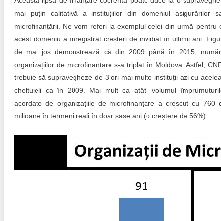
Această lipsă de finanțare coerentă poate duce la o supraveghe
mai puțin calitativă a instituțiilor din domeniul asigurărilor s
microfinanțării. Ne vom referi la exemplul celei din urmă pentru 
acest domeniu a înregistrat creșteri de invidiat în ultimii ani. Figu
de mai jos demonstrează că din 2009 până în 2015, număr
organizațiilor de microfinanțare s-a triplat în Moldova. Astfel, CN
trebuie să supravegheze de 3 ori mai multe instituții azi cu acelea
cheltuieli ca în 2009. Mai mult ca atât, volumul împrumuturil
acordate de organizațiile de microfinanțare a crescut cu 760 
milioane în termeni reali în doar șase ani (o creștere de 56%).