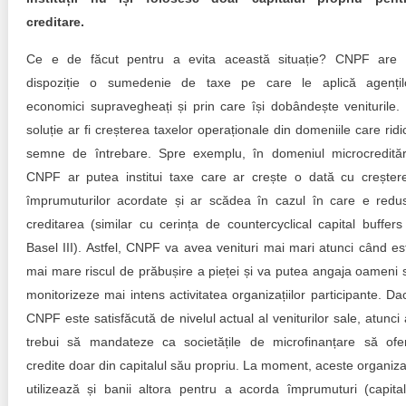
creditare.
Ce e de făcut pentru a evita această situație? CNPF are 
dispoziție o sumedenie de taxe pe care le aplică agențil
economici supravegheați și prin care își dobândește veniturile.
soluție ar fi creșterea taxelor operaționale din domeniile care ridi
semne de întrebare. Spre exemplu, în domeniul microcreditări
CNPF ar putea institui taxe care ar crește o dată cu creșter
împrumuturilor acordate și ar scădea în cazul în care e redu
creditarea (similar cu cerința de countercyclical capital buffers
Basel III). Astfel, CNPF va avea venituri mai mari atunci când es
mai mare riscul de prăbușire a pieței și va putea angaja oameni 
monitorizeze mai intens activitatea organizațiilor participante. Da
CNPF este satisfăcută de nivelul actual al veniturilor sale, atunci 
trebui să mandateze ca societățile de microfinanțare să ofe
credite doar din capitalul său propriu. La moment, aceste organizaț
utilizează și banii altora pentru a acorda împrumuturi (capital