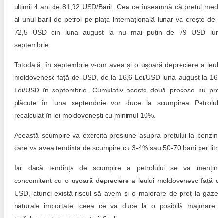
Trend Hunter
ultimii 4 ani de 81,92 USD/Baril. Cea ce înseamnă că prețul med
al unui baril de petrol pe piața internațională lunar va crește de 
Buletin EU-STRAT
72,5 USD din luna august la nu mai puțin de 79 USD lu
septembrie.
Aplică la BUNELE PRACTICI
Totodată, în septembrie v-om avea și o ușoară depreciere a leul
Transparența întreprinderilor de stat
moldovenesc față de USD, de la 16,6 Lei/USD luna august la 16
Lei/USD în septembrie. Cumulativ aceste două procese nu pr
Cele mai bune și cele mai proaste politici locale din
Moldova
plăcute în luna septembrie vor duce la scumpirea Petrolul
recalculat în lei moldovenești cu minimul 10%.
Democrația, independența și transparența instituțiilor
publice-cheie din Moldova
Această scumpire va exercita presiune asupra prețului la benzin
care va avea tendința de scumpire cu 3-4% sau 50-70 bani per litr
Achiziții publice
Iar dacă tendința de scumpire a petrolului se va mențin
Achizițiile publice în vizorul societății civile
concomitent cu o ușoară depreciere a leului moldovenesc față 
USD, atunci există riscul să avem și o majorare de preț la gaze
naturale importate, ceea ce va duce la o posibilă majorare