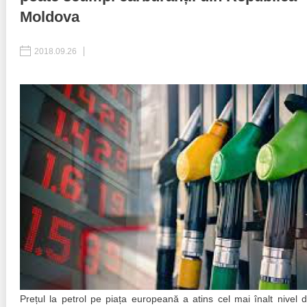
Moldova
Politici regionale
Rapoarte
2018.09.26
Bunele practici
Inițiative în derulare
Laborator sociometric
Inițiative desfășurate
Transparența guvernării locale
Manual de proceduri
People Watch
Note & poziții​
Proces democratic
Organigrama IDIS
Agenda Națională de Business
Anunțuri
Puterea hibridă
Consiliul consulativ internațional IDIS
15 minute de realism economic
Prețul la petrol pe piața europeană a atins cel mai înalt nivel d