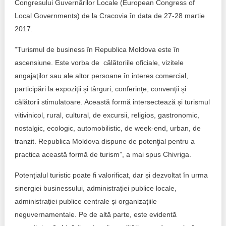
Trend Hunter
Congresului Guvernărilor Locale (European Congress of
Local Governments) de la Cracovia în data de 27-28 martie
Buletin EU-STRAT
2017.
Aplică la BUNELE PRACTICI
”Turismul de business în Republica Moldova este în
ascensiune. Este vorba de călătoriile oficiale, vizitele
Transparența întreprinderilor de stat
angajaţilor sau ale altor persoane în interes comercial,
participări la expoziţii şi târguri, conferinţe, convenţii şi
Cele mai bune și cele mai proaste politici locale din
călătorii stimulatoare. Această formă intersectează și turismul
Moldova
vitivinicol, rural, cultural, de excursii, religios, gastronomic,
Democrația, independența și transparența instituțiilor
nostalgic, ecologic, automobilistic, de week-end, urban, de
publice-cheie din Moldova
tranzit. Republica Moldova dispune de potenţial pentru a
practica această formă de turism”, a mai spus Chivriga.
Achiziții publice
Potențialul turistic poate fi valorificat, dar și dezvoltat în urma
Achizițiile publice în vizorul societății civile
sinergiei businessului, administrației publice locale,
administrației publice centrale și organizațiile
neguvernamentale. Pe de altă parte, este evidentă