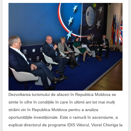
Politici regionale
Rapoarte
Bunele practici
Inițiative în derulare
Laborator sociometric
Inițiative desfășurate
Transparența guvernării locale
Manual de proceduri
People Watch
Note & poziții​
Proces democratic
Organigrama IDIS
Agenda Națională de Business
Anunțuri
Dezvoltarea turismului de afaceri în Republica Moldova se
simte în cifre în condițiile în care în ultimii ani tot mai mulți
Puterea hibridă
Consiliul consulativ internațional IDIS
străini vin în Republica Moldova pentru a analiza
oportunitățile investiționale. Este o ramură în ascensiune, a
15 minute de realism economic
explicat directorul de programe IDIS Viitorul, Viorel Chivriga la