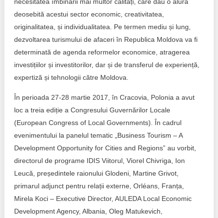
necesitatea îmbinării mai multor calități, care dau o alură
deosebită acestui sector economic, creativitatea,
originalitatea, și individualitatea. Pe termen mediu și lung,
dezvoltarea turismului de afaceri în Republica Moldova va fi
determinată de agenda reformelor economice, atragerea
investițiilor și investitorilor, dar și de transferul de experiență,
expertiză și tehnologii către Moldova.
În perioada 27-28 martie 2017, în Cracovia, Polonia a avut
loc a treia ediție a Congresului Guvernărilor Locale
(European Congress of Local Governments). În cadrul
evenimentului la panelul tematic „Business Tourism – A
Development Opportunity for Cities and Regions” au vorbit,
directorul de programe IDIS Viitorul, Viorel Chivriga, Ion
Leucă, președintele raionului Glodeni, Martine Grivot,
primarul adjunct pentru relații externe, Orléans, Franța,
Mirela Koci – Executive Director, AULEDA Local Economic
Development Agency, Albania, Oleg Matukevich,