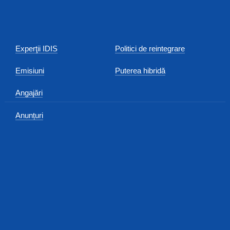
Experţii IDIS
Politici de reintegrare
Emisiuni
Puterea hibridă
Angajări
Anunțuri