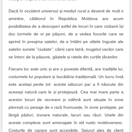
Trend Hunter
Dacă în occident universul și mediul rural a devenit de mult o
Buletin EU-STRAT
amintire, călătorul în Republica Moldova are acum
posibilitatea de a descoperi astfel de locuri în care ciobanii își
Aplică la BUNELE PRACTICI
duc turmele de oi pe pășuni, de a vedea focurile care se
Transparența întreprinderilor de stat
aprind în preajma satelor, de a întâlni pe ulițele înguste ale
satelor sunete ”ciudate”: câinii care latră, mugetul vacilor care
Cele mai bune și cele mai proaste politici locale din
se întorc de la pășune, gâștele și ratele din curțile țăranilor.
Moldova
Fiecare loc este unic și are o poveste diferită, are tradițiile lui,
Democrația, independența și transparența instituțiilor
costumele lui populare și bucătăria tradițională. Un lucru însă
publice-cheie din Moldova
este același peste tot: aceste sătucuri par a fi născute din
aceeași natură care le și protejează. Cea mai mare parte a
Achiziții publice
acestor locuri de recreare și odihnă sunt situate în zone
Achizițiile publice în vizorul societății civile
pitorești cu peisaje de o rară frumusețe, în zone protejate, pe
lângă păduri, izvoare naturale, lacuri sau râuri. Unele din
aceste complexe sunt amenajate în stil rustic moldovenesc.
Costurile de cazare sunt accesibile. Sejurul ales de client