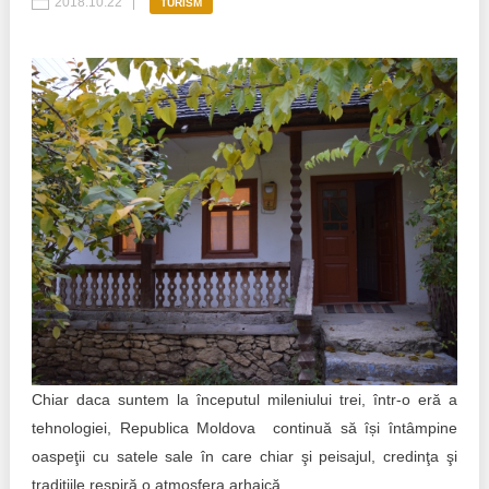
2018.10.22
TURISM
Politici regionale
Rapoarte
Bunele practici
Inițiative în derulare
Laborator sociometric
Inițiative desfășurate
Transparența guvernării locale
Manual de proceduri
People Watch
Note & poziții​
Proces democratic
Organigrama IDIS
Agenda Națională de Business
Anunțuri
Puterea hibridă
Consiliul consulativ internațional IDIS
Chiar daca suntem la începutul mileniului trei, într-o eră a
tehnologiei, Republica Moldova continuă să își întâmpine
15 minute de realism economic
oaspeţii cu satele sale în care chiar şi peisajul, credinţa şi
tradiţiile respiră o atmosfera arhaică.