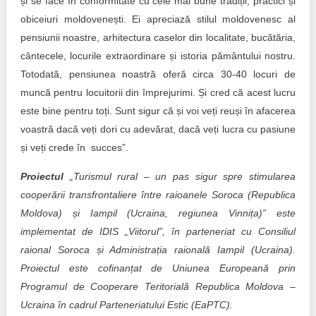
și se face în conformitate cu cele mai bune tradiții, practici și
obiceiuri moldovenești. Ei apreciază stilul moldovenesc al
pensiunii noastre, arhitectura caselor din localitate, bucătăria,
cântecele, locurile extraordinare și istoria pământului nostru.
Totodată, pensiunea noastră oferă circa 30-40 locuri de
muncă pentru locuitorii din împrejurimi. Și cred că acest lucru
este bine pentru toți. Sunt sigur că și voi veți reuși în afacerea
voastră dacă veți dori cu adevărat, dacă veți lucra cu pasiune
și veți crede în succes”.
Proiectul
„Turismul rural – un pas sigur spre stimularea
cooperării transfrontaliere între raioanele Soroca (Republica
Moldova) și Iampil (Ucraina, regiunea Vinnița)” este
implementat de IDIS „Viitorul”, în parteneriat cu Consiliul
raional Soroca și Administrația raională Iampil (Ucraina).
Proiectul este cofinanțat de Uniunea Europeană prin
Programul de Cooperare Teritorială Republica Moldova –
Ucraina în cadrul Parteneriatului Estic (EaPTC).