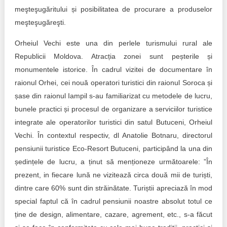
meşteşugăritului și posibilitatea de procurare a produselor
meşteşugăreşti.
Orheiul Vechi este una din perlele turismului rural ale
Republicii Moldova. Atracția zonei sunt peșterile și
monumentele istorice. În cadrul vizitei de documentare în
raionul Orhei, cei nouă operatori turistici din raionul Soroca și
șase din raionul Iampil s-au familiarizat cu metodele de lucru,
bunele practici și procesul de organizare a serviciilor turistice
integrate ale operatorilor turistici din satul Butuceni, Orheiul
Vechi. În contextul respectiv, dl Anatolie Botnaru, directorul
pensiunii turistice Eco-Resort Butuceni, participând la una din
ședințele de lucru, a ținut să menționeze următoarele: ”În
prezent, in fiecare lună ne vizitează circa două mii de turiști,
dintre care 60% sunt din străinătate. Turiștii apreciază în mod
special faptul că în cadrul pensiunii noastre absolut totul ce
ține de design, alimentare, cazare, agrement, etc., s-a făcut