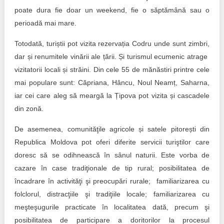
poate dura fie doar un weekend, fie o săptămână sau o
perioadă mai mare.
Totodată, turiștii pot vizita rezervația Codru unde sunt zimbri,
dar și renumitele vinării ale țării. Și turismul ecumenic atrage
vizitatorii locali și străini. Din cele 55 de mănăstiri printre cele
mai populare sunt: Căpriana, Hâncu, Noul Neamț, Saharna,
iar cei care aleg să meargă la Țipova pot vizita și cascadele
din zonă.
De asemenea, comunităţile agricole și satele pitorești din
Republica Moldova pot oferi diferite servicii turiştilor care
doresc să se odihnească în sânul naturii. Este vorba de
cazare în case tradiţionale de tip rural; posibilitatea de
încadrare în activităţi şi preocupări rurale; familiarizarea cu
folclorul, distracţiile şi tradiţiile locale; familiarizarea cu
meşteşugurile practicate în localitatea dată, precum şi
posibilitatea de participare a doritorilor la procesul