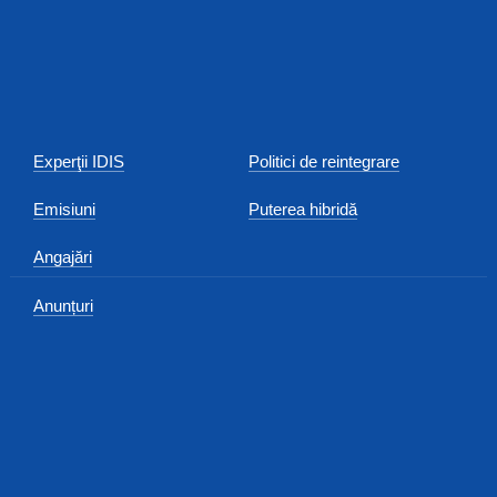
Experţii IDIS
Politici de reintegrare
Emisiuni
Puterea hibridă
Angajări
Anunțuri