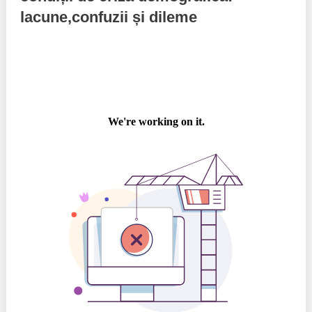
lacune,confuzii și dileme
Politici regionale
Rapoarte
Bunele practici
Inițiative în derulare
Laborator sociometric
Inițiative desfășurate
Transparența guvernării locale
Manual de proceduri
People Watch
Note & poziții​
Proces democratic
Organigrama IDIS
Agenda Națională de Business
Anunțuri
Puterea hibridă
Consiliul consulativ internațional IDIS
15 minute de realism economic