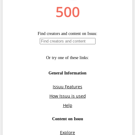
Trend Hunter
Buletin EU-STRAT
Aplică la BUNELE PRACTICI
Transparența întreprinderilor de stat
Cele mai bune și cele mai proaste politici locale din
Moldova
Democrația, independența și transparența instituțiilor
publice-cheie din Moldova
Achiziții publice
Achizițiile publice în vizorul societății civile