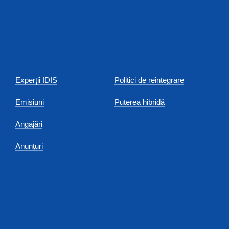
Experţii IDIS
Politici de reintegrare
Emisiuni
Puterea hibridă
Angajări
Anunțuri