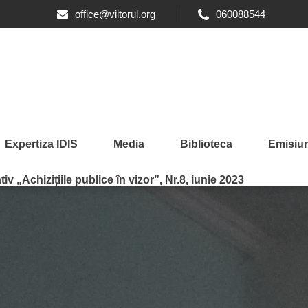
office@viitorul.org
060088544
Expertiza IDIS
Media
Biblioteca
Emisiun
iv „Achizițiile publice în vizor”, Nr.8, iunie 2023