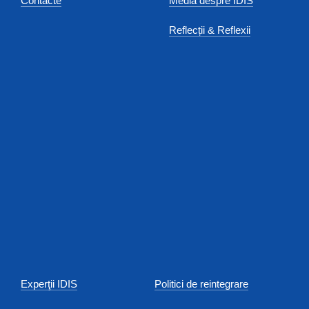
Contacte
Media despre IDIS
Reflecții & Reflexii
Experţii IDIS
Politici de reintegrare