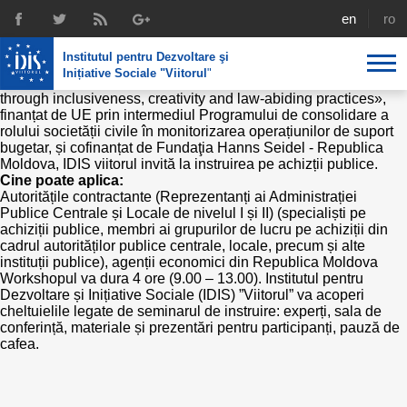
Instruire în achizțiile publice
english
rom
În cadrul proiectului: «Îmbunătățiri inovative în sistemul de
achiziții publice din Republica Moldova prin incluziune,
Institutul pentru Dezvoltare şi
creativitate și practici de respectare a legislației / Cutting edge
Inițiative Sociale "Viitorul
"
improvements in the public procurement system in Moldova
through inclusiveness, creativity and law-abiding practices»,
finanțat de UE prin intermediul Programului de consolidare a
Despre noi
rolului societății civile în monitorizarea operațiunilor de suport
bugetar, și cofinanțat de Fundaţia Hanns Seidel - Republica
Profil
Expertiza IDIS
Moldova, IDIS viitorul invită la instruirea pe achizții publice.
Cine poate aplica:
Politici de reintegrare
Media
Recrutare
Autoritățile contractante (Reprezentanți ai Administrației
Publice Centrale și Locale de nivelul I și II) (specialiști pe
Biblioteca
achiziții publice, membri ai grupurilor de lucru pe achiziții din
Politici economice
Chairman's legacy
cadrul autorităților publice centrale, locale, precum și alte
Emisiuni
instituții publice), agenții economici din Republica Moldova
Achizițiile publice în infografice
Workshopul va dura 4 ore (9.00 – 13.00). Institutul pentru
Acorduri semnate
Dezvoltare și Inițiative Sociale (IDIS) ”Viitorul” va acoperi
Buletinul informativ „Achizițiile publice în vizor”,
cheltuielile legate de seminarul de instruire: experți, sala de
Nr.8, iunie 2023
Integrare europeană
Echipa
conferință, materiale și prezentări pentru participanți, pauză de
cafea.
Politici sociale
Scrisori de mulțumire
Investigații în achizțiile publice
Media despre IDIS