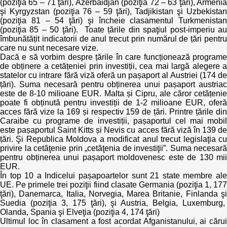
(poziţia 65 – 71 ţări), Azerbaidjan (poziţia 72 – 63 ţări), Armenia
şi Kyrgyzstan (poziţia 76 – 59 ţări), Tadjikistan şi Uzbekistan
(poziţia 81 – 54 ţări) şi încheie clasamentul Turkmenistan
(poziţia 85 – 50 ţări). Toate țările din spaţiul post-imperiu au
îmbunătățit indicatorii de anul trecut prin numărul de țări pentru
care nu sunt necesare vize.
Dacă e să vorbim despre țările în care funcționează programe
de obținere a cetățeniei prin investiții, cea mai largă alegere a
statelor cu intrare fără viză oferă un pașaport al Austriei (174 de
țări). Suma necesară pentru obținerea unui pașaport austriac
este de 8-10 milioane EUR. Malta și Cipru, ale căror cetățenie
poate fi obținută pentru investiții de 1-2 milioane EUR, oferă
acces fără vize la 169 și respectiv 159 de țări. Printre țările din
Caraibe cu programe de investiții, pașaportul cel mai mobil
este pașaportul Saint Kitts și Nevis cu acces fără viză în 139 de
țări. Şi Republica Moldova a modificat anul trecut legislaţia cu
privire la cetăţenie prin „cetăţenia de investiţii”. Suma necesară
pentru obținerea unui pașaport moldovenesc este de 130 mii
EUR.
În top 10 a Indicelui pașapoartelor sunt 21 state membre ale
UE. Pe primele trei poziţii fiind clasate Germania (poziţia 1, 177
ţări), Danemarca, Italia, Norvegia, Marea Britanie, Finlanda şi
Suedia (poziţia 3, 175 ţări), şi Austria, Belgia, Luxemburg,
Olanda, Spania şi Elveţia (poziţia 4, 174 ţări)
Ultimul loc în clasament a fost acordat Afganistanului, ai cărui