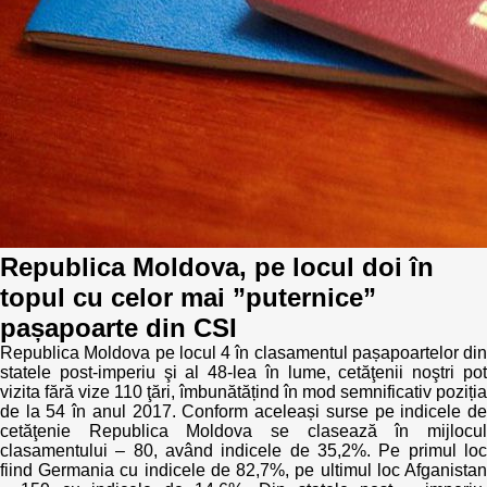
Politici regionale
Rapoarte
Bunele practici
Inițiative în derulare
Laborator sociometric
Inițiative desfășurate
Transparența guvernării locale
Manual de proceduri
People Watch
Note & poziții​
Republica Moldova, pe locul doi în
Proces democratic
topul cu celor mai ”puternice”
Organigrama IDIS
pașapoarte din CSI
Agenda Națională de Business
Anunțuri
Republica Moldova pe locul 4 în clasamentul pașapoartelor din
statele post-imperiu şi al 48-lea în lume, cetăţenii noştri pot
Puterea hibridă
vizita fără vize 110 ţări, îmbunătățind în mod semnificativ poziția
Consiliul consulativ internațional IDIS
de la 54 în anul 2017. Conform aceleași surse pe indicele de
cetăţenie Republica Moldova se clasează în mijlocul
15 minute de realism economic
clasamentului – 80, având indicele de 35,2%. Pe primul loc
fiind Germania cu indicele de 82,7%, pe ultimul loc Afganistan