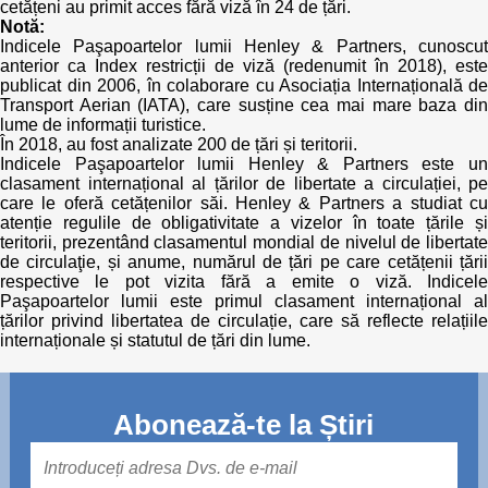
cetățeni au primit acces fără viză în 24 de țări.
Notă:
Indicele Paşapoartelor lumii Henley & Partners, cunoscut
anterior ca Index restricții de viză (redenumit în 2018), este
publicat din 2006, în colaborare cu Asociația Internațională de
Transport Aerian (IATA), care susține cea mai mare baza din
lume de informații turistice.
În 2018, au fost analizate 200 de țări și teritorii.
Indicele Paşapoartelor lumii Henley & Partners este un
clasament internațional al țărilor de libertate a circulației, pe
care le oferă cetățenilor săi. Henley & Partners a studiat cu
atenție regulile de obligativitate a vizelor în toate țările și
teritorii, prezentând clasamentul mondial de nivelul de libertate
de circulaţie, și anume, numărul de țări pe care cetățenii țării
respective le pot vizita fără a emite o viză. Indicele
Paşapoartelor lumii este primul clasament internațional al
țărilor privind libertatea de circulație, care să reflecte relațiile
internaționale și statutul de țări din lume.
Abonează-te la Știri
Mail