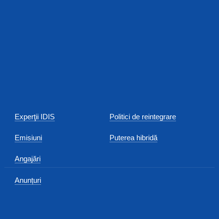
Experţii IDIS
Politici de reintegrare
Emisiuni
Puterea hibridă
Angajări
Anunțuri