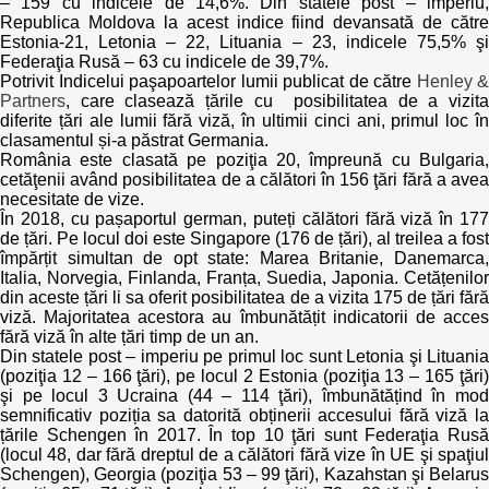
– 159 cu indicele de 14,6%. Din statele post – imperiu,
Trend Hunter
Republica Moldova la acest indice fiind devansată de către
Estonia-21, Letonia – 22, Lituania – 23, indicele 75,5% şi
Buletin EU-STRAT
Federaţia Rusă – 63 cu indicele de 39,7%.
Potrivit Indicelui paşapoartelor lumii publicat de către
Henley &
Partners
, care clasează țările cu posibilitatea de a vizita
Aplică la BUNELE PRACTICI
diferite țări ale lumii fără viză, în ultimii cinci ani, primul loc în
clasamentul și-a păstrat Germania.
Transparența întreprinderilor de stat
România este clasată pe poziţia 20, împreună cu Bulgaria,
cetăţenii având posibilitatea de a călători în 156 ţări fără a avea
necesitate de vize.
Cele mai bune și cele mai proaste politici locale din
În 2018, cu pașaportul german, puteți călători fără viză în 177
Moldova
de țări. Pe locul doi este Singapore (176 de țări), al treilea a fost
împărțit simultan de opt state: Marea Britanie, Danemarca,
Democrația, independența și transparența instituțiilor
Italia, Norvegia, Finlanda, Franța, Suedia, Japonia. Cetățenilor
publice-cheie din Moldova
din aceste țări li sa oferit posibilitatea de a vizita 175 de țări fără
viză. Majoritatea acestora au îmbunătățit indicatorii de acces
fără viză în alte țări timp de un an.
Achiziții publice
Din statele post – imperiu pe primul loc sunt Letonia şi Lituania
(poziţia 12 – 166 ţări), pe locul 2 Estonia (poziţia 13 – 165 ţări)
Achizițiile publice în vizorul societății civile
şi pe locul 3 Ucraina (44 – 114 ţări), îmbunătățind în mod
semnificativ poziția sa datorită obținerii accesului fără viză la
țările Schengen în 2017. În top 10 ţări sunt Federaţia Rusă
(locul 48, dar fără dreptul de a călători fără vize în UE şi spaţiul
Schengen), Georgia (poziţia 53 – 99 ţări), Kazahstan şi Belarus