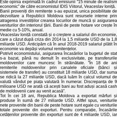
Este opinia exprimată în cadrul emisiunii ”15 minute de realism
economic” de către economistul IDIS Viitorul, Veaceslav Ioniță.
Politici regionale
Banii proveniți din remitențe s-au epuizat, unica posibilitate de
Rapoarte
dezvoltare a Republicii Moldova sunt resursele interne prin
atragerea investițiilor crearea locurilor de muncă și asigurarea
Bunele practici
Inițiative în derulare
veniturilor din interiorul țării. Banii de peste hotare vor crește în
medie cu 5-10%, anual.
Laborator sociometric
Veaceslav Ioniță constată și o creștere a salariul din economie,
Inițiative desfășurate
care a căzut după criza din 2014 la 1,5 miliarde USD de la 1,8
miliarde USD. Anticipăm că în anul 2018-2019 salariul plătit în
Transparența guvernării locale
Manual de proceduri
economie va depăși volumul remitențelor.
Potrivit economistului, asigurarea încasărilor la bugetul de stat
People Watch
s-a bazat, până nu demult în exclusivitate, pe transferurile
Note & poziții​
moldovenilor care muncesc în străinătate. ”În 18 de ani
remiterile moldovenilor prin canalele oficiale (bănci și
Proces democratic
Organigrama IDIS
sistemele de transfer) au constituit 18 miliarde USD, dar suma
se ridică la 27 miliarde USD, dacă luăm în calcul volumul de
valută vândut pe piața valutară în numerar. Discrepanța de 9
Agenda Națională de Business
Anunțuri
milioane USD ne arată că acești bani au fost aduși acasă cash
de moldovenii care au venit acasă”.
Puterea hibridă
Consiliul consulativ internațional IDIS
Tot în cei 18 ani, Republica Moldova a exportat mărfuri și
produse în sumă de 27 miliarde USD. Altfel spus, veniturile
nete provenite din banii de peste hotare sunt egale cu veniturile
15 minute de realism economic
totale provenite din exporturi. Pentru comparație, încasările
cetățenilor provenite din exporturi sunt de 4 miliarde USD, iar