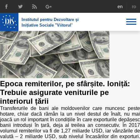
english
rom
Institutul pentru Dezvoltare şi
Inițiative Sociale "Viitorul
"
Despre noi
Profil
Expertiza IDIS
Politici de reintegrare
Media
Recrutare
Biblioteca
Politici economice
Chairman's legacy
Epoca remiterilor, pe sfârșite. Ioniță:
Emisiuni
Trebuie asigurate veniturile pe
Achizițiile publice în infografice
Acorduri semnate
interiorul țării
Buletinul informativ „Achizițiile publice în vizor”,
Nr.8, iunie 2023
Transferurile de bani ale moldovenilor care muncesc peste
Integrare europeană
Echipa
hotare, chiar dacă rămân la un nivel destul de înalt, nu mai
joacă un rol important în condițiile în care exporturile depășesc
Politici sociale
Scrisori de mulțumire
banii introduși în țară, deja al treilea an consecutiv. În 2017
volumul remiterilor va fi de 1,27 miliarde USD, iar vânzările de
valută – 2 miliarde USD, sub nivelul încasărilor din exporturi.
Investigații în achizțiile publice
Media despre IDIS