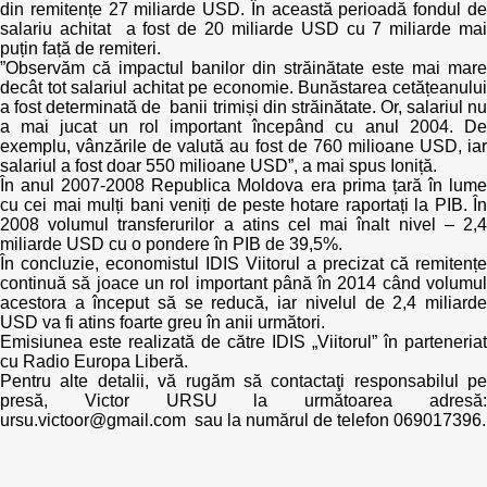
Trend Hunter
din remitențe 27 miliarde USD. În această perioadă fondul de
salariu achitat a fost de 20 miliarde USD cu 7 miliarde mai
puțin față de remiteri.
Buletin EU-STRAT
”Observăm că impactul banilor din străinătate este mai mare
decât tot salariul achitat pe economie. Bunăstarea cetățeanului
Aplică la BUNELE PRACTICI
a fost determinată de banii trimiși din străinătate. Or, salariul nu
a mai jucat un rol important începând cu anul 2004. De
exemplu, vânzările de valută au fost de 760 milioane USD, iar
Transparența întreprinderilor de stat
salariul a fost doar 550 milioane USD”, a mai spus Ioniță.
În anul 2007-2008 Republica Moldova era prima țară în lume
Cele mai bune și cele mai proaste politici locale din
cu cei mai mulți bani veniți de peste hotare raportați la PIB. În
Moldova
2008 volumul transferurilor a atins cel mai înalt nivel – 2,4
miliarde USD cu o pondere în PIB de 39,5%.
În concluzie, economistul IDIS Viitorul a precizat că remitențe
Democrația, independența și transparența instituțiilor
continuă să joace un rol important până în 2014 când volumul
publice-cheie din Moldova
acestora a început să se reducă, iar nivelul de 2,4 miliarde
USD va fi atins foarte greu în anii următori.
Emisiunea este realizată de către IDIS „Viitorul” în parteneriat
Achiziții publice
cu Radio Europa Liberă.
Pentru alte detalii, vă rugăm să contactaţi responsabilul pe
Achizițiile publice în vizorul societății civile
presă, Victor URSU la următoarea adresă:
ursu.victoor@gmail.com sau la numărul de telefon 069017396.