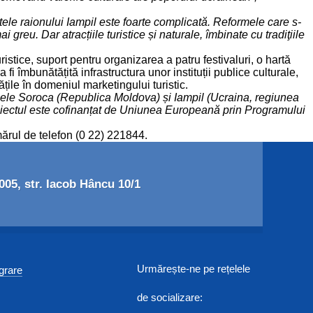
atele raionului Iampil este foarte complicată. Reformele care s-
greu. Dar atracțiile turistice și naturale, îmbinate cu tradiţiile
turistice, suport pentru organizarea a patru festivaluri, o hartă
i îmbunătățită infrastructura unor instituții publice culturale,
tățile în domeniul marketingului turistic.
oanele Soroca (Republica Moldova) și Iampil (Ucraina, regiunea
Proiectul este cofinanțat de Uniunea Europeană prin Programului
ărul de telefon (0 22) 221844.
05, str. Iacob Hâncu 10/1
Urmărește-ne pe rețelele
egrare
de socializare: