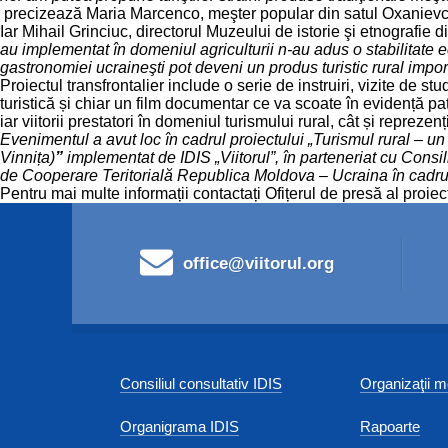
precizează Maria Marcenco, meşter popular din satul Oxanievc
Iar Mihail Grinciuc, directorul Muzeului de istorie şi etnografie 
au implementat în domeniul agriculturii n-au adus o stabilitate eco
gastronomiei ucraineşti pot deveni un produs turistic rural impo
Proiectul transfrontalier include o serie de instruiri, vizite de st
turistică și chiar un film documentar ce va scoate în evidență pat
iar viitorii prestatori în domeniul turismului rural, cât și repreze
Evenimentul a avut loc în cadrul
proiectului „Turismul rural – u
Vinnița)
”
implementat de IDIS „Viitorul”, în parteneriat cu Consi
de Cooperare Teritorială Republica Moldova – Ucraina în cadrul
Pentru mai multe informații contactați Ofițerul de presă al proie
office@viitorul.org
Consiliul consultativ IDIS
Organizaţii
Organigrama IDIS
Rapoarte