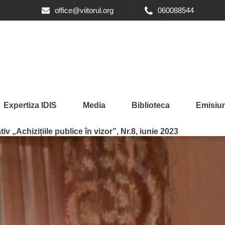
office@viitorul.org
060088544
Expertiza IDIS
Media
Biblioteca
Emisiun
iv „Achizițiile publice în vizor”, Nr.8, iunie 2023