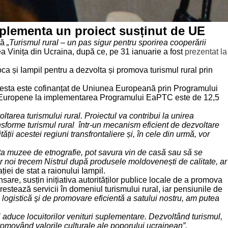
mplementa un proiect susținut de UE
nă
„Turismul rural – un pas sigur pentru sporirea cooperării
nea Vinița din Ucraina, după ce, pe 31 ianuarie a fost
prezentat la
roca și Iampil pentru a dezvolta și promova turismul rural prin
l. Acesta este cofinanțat de Uniunea Europeană prin Programului
ii Europene la implementarea Programului EaPTC este de 12,5
ltarea turismului rural. Proiectul va contribui la unirea
 transforme turismul rural într-un mecanism eficient de dezvoltare
ății acestei regiuni transfrontaliere și, în cele din urmă, vor
izita muzee de etnografie, pot savura vin de casă sau să se
ar noi trecem Nistrul după produsele moldovenești de calitate, ar
iei de stat a raionului Iampil.
nsare, susțin inițiativa autorităților publice locale de a promova
prestează servicii în domeniul turismului rural, iar pensiunile de
ogistică şi de promovare eficientă a satului nostru, am putea
i aduce locuitorilor venituri suplementare. Dezvoltând turismul,
promovând valorile culturale ale poporului ucrainean”,