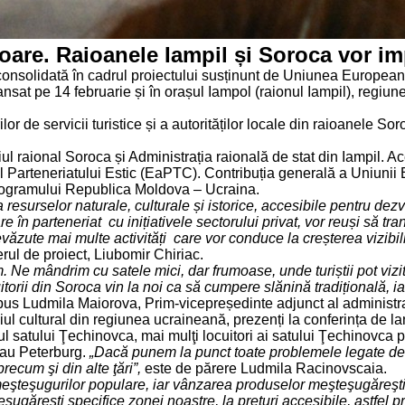
loare. Raioanele Iampil și Soroca vor i
fi consolidată în cadrul proiectului susținunt de Uniunea Europea
 lansat pe 14 februarie și în orașul Iampol (raionul Iampil), regiu
or de servicii turistice și a autorităților locale din raioanele So
siliul raional Soroca și Administrația raională de stat din Iampi
l Parteneriatului Estic (EaPTC). Contribuția generală a Uniun
 programului Republica Moldova – Ucraina.
resurselor naturale, culturale și istorice, accesibile pentru dezvo
 care în parteneriat cu inițiativele sectorului privat, vor reuși să
văzute mai multe activități care vor conduce la creșterea vizibilit
rul de proiect, Liubomir Chiriac.
orm. Ne mândrim cu satele mici, dar frumoase, unde turiștii pot v
torii din Soroca vin la noi ca să cumpere slănină tradițională, i
spus Ludmila Maiorova, Prim-vicepreședinte adjunct al administraț
niul cultural din regiunea ucraineană, prezenți la conferința de la
arul satului Ţechinovca, mai mulţi locuitori ai satului Ţechinovca 
sau Peterburg.
„Dacă punem la punct toate problemele legate de l
recum şi din alte ţări”,
este de părere
Ludmila Racinovscaia.
a meşteşugurilor populare, iar vânzarea produselor meşteşugăreşt
eşugăreşti specifice zonei noastre, la preţuri accesibile, astfel 