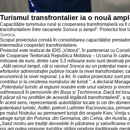
Turismul transfrontalier ia o nouă amp
Capacitățile turismului rural și cooperarea transfrontalieră va 
transfrontaliere între raioanele Soroca și Iampil
”. Proiectul fost
Soroca.
Scopul proiectului constă în consolidarea capacităților prestatoril
intermediul cooperării transfrontaliere.
Proiectul este realizat de IDIS „Viitorul”, în parteneriat cu Con
de Cooperare Teritorială Republica Moldova – Ucraina în cadru
milioane de euro, dintre care 3,3 milioane euro sunt destinați
„Atât raionul Iampil, cât și raionul Soroca au un potențial mare a 
eforturilor administrației publice locale la nivel transfrontalier,
economică la nivel regional. La fel, în cadrul proiectului sunt pre
contribui și la creșterea numărului de turiști
”, a declarat Manage
„Potențialul turistic al regiunii noastre este unul valoros și en
odihnească în pensiunile din Bușa și
Ţechinovca. Dacă tot locui
fi păcat să nu profităm de această legătură transfrontalieră
”, a 
În acest sens, reprezentanții autorităților locale și cei din dome
potențialul turistic. Astfel, potrivit Ludmilei Racinovscaia, prim
pe malul Nistrului au permanent turişti din oraşele Kiev, Viniţa 
atrage turişti din Polonia, din Germania, din Cehia, din Austria, p
„
Satul nostru are tradiţii deosebite în păstrarea şi valorificare
noi am putea propune turiştilor străini produse tradiţionale meşt