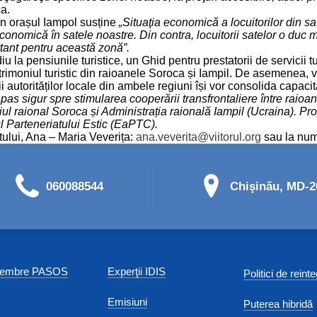
a.
din orașul Iampol susține
„Situaţia economică a locuitorilor din s
nomică în satele noastre. Din contra, locuitorii satelor o duc mai 
rtant pentru această zonă”.
udiu la pensiunile turistice, un Ghid pentru prestatorii de servicii 
rimoniul turistic din raioanele Soroca și Iampil. De asemenea, va f
nții autorităților locale din ambele regiuni își vor consolida capaci
n pas sigur spre stimularea cooperării transfrontaliere între rai
liul raional Soroca și Administrația raională Iampil (Ucraina). 
 Parteneriatului Estic (EaPTC).
ctului, Ana – Maria Veverița:
ana.veverita@viitorul.org
sau la num
060088544
Chişinău, MD-20
 membre PASOS
Experţii IDIS
Politici de reint
Emisiuni
Puterea hibridă