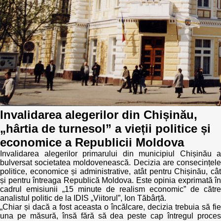
Politici regionale
Rapoarte
Bunele practici
Inițiative în derulare
Laborator sociometric
Inițiative desfășurate
Transparența guvernării locale
Manual de proceduri
People Watch
Invalidarea alegerilor din Chișinău,
Note & poziții​
„hârtia de turnesol” a vieții politice și
Proces democratic
Organigrama IDIS
economice a Republicii Moldova
Invalidarea alegerilor primarului din municipiul Chișinău a
Agenda Națională de Business
Anunțuri
bulversat societatea moldovenească. Decizia are consecințele
politice, economice și administrative, atât pentru Chișinău, cât
Puterea hibridă
și pentru întreaga Republică Moldova. Este opinia exprimată în
Consiliul consulativ internațional IDIS
cadrul emisiunii „15 minute de realism economic” de către
analistul politic de la IDIS „Viitorul”, Ion Tăbârță.
15 minute de realism economic
„Chiar și dacă a fost aceasta o încălcare, decizia trebuia să fie
una pe măsură, însă fără să dea peste cap întregul proces