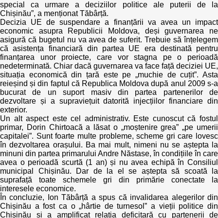
special ca urmare a deciziilor politice ale puterii de la
Chișinău”, a menționat Tăbârță.
Decizia UE de suspendare a finanțării va avea un impact
economic asupra Republicii Moldova, deși guvernarea ne
asigură că bugetul nu va avea de suferit. Trebuie să înțelegem
că asistența financiară din partea UE era destinată pentru
finanțarea unor proiecte, care vor stagna pe o perioadă
nedeterminată. Chiar dacă guvernarea va face față deciziei UE,
situația economică din țară este pe „muchie de cuțit”. Asta
reieșind și din faptul că Republica Moldova după anul 2009 s-a
bucurat de un suport masiv din partea partenerilor de
dezvoltare și a supraviețuit datorită injecțiilor financiare din
exterior.
Un alt aspect este cel administrativ. Este cunoscut că fostul
primar, Dorin Chirtoacă a lăsat o „moștenire grea” „pe umerii
capitalei”. Sunt foarte multe probleme, scheme gri care lovesc
în dezvoltarea orașului. Ba mai mult, nimeni nu se aștepta la
minuni din partea primarului Andre Năstase, în condițiile în care
avea o perioadă scurtă (1 an) și nu avea echipă în Consiliul
municipal Chișinău. Dar de la el se aștepta să scoată la
suprafață toate schemele gri din primărie conectate la
interesele economice.
În concluzie, Ion Tăbârță a spus că invalidarea alegerilor din
Chișinău a fost ca o „hârtie de turnesol” a vieții politice din
Chișinău și a amplificat relația deficitară cu partenerii de