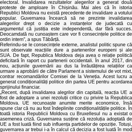
Trend Hunter
electoral. Invalidarea rezultatelor alegerilor a generat două
proteste de amploare în Chișinău. Mai ales că în istoria
Republici Moldova nu există precedente de invalidare a votului
Buletin EU-STRAT
popular. Guvernarea încearcă să ne prezinte invalidarea
alegerilor drept o decizie a instanțelor de judecată cu
Aplică la BUNELE PRACTICI
argumentul că justiția este independentă, dar fără succes.
Deocamdată nu cunoaștem care vor fi consecințele politice de
ordin intern”, a spus Tăbârță.
Transparența întreprinderilor de stat
Referindu-se le consecințele externe, analistul politic spune că
sunt observate reacțiile dure a partenerilor europeni și ale
Cele mai bune și cele mai proaste politici locale din
SUA. De fapt, Republica Moldova deja avea o relație politică
Moldova
deficitară în raport cu partenerii occidentali. În anul 2017, din
nou, acțiunile guvernării au dus la înrăutățirea relațiilor ca
urmare a aprobării de către Parlament a sistemului de vot mixt,
Democrația, independența și transparența instituțiilor
contrar recomandărilor Comisei de la Veneția. Acest lucru a
publice-cheie din Moldova
generat condiționalități politice din partea UE pentru acordarea
sprijinului financiar.
„Recent, după invalidarea alegrilor din capitală, reacția UE a
Achiziții publice
fost de adoptare a unei rezoluții critice cu privire la Republica
Moldova. UE recunoaște anumite merite economice, însă
Achizițiile publice în vizorul societății civile
spune clar că nu au fost îndeplinite condiționalitățile politice. În
toată istoria Republicii Moldova cu Bruxellesul nu a existat o
asemenea criză. Guvernarea susține că rezoluția adoptată de
UE a fost luată fiind sub influența partidelor de opoziție. Totuși,
guvernarea ar trebui i-a în calcul că decizia a fost luată în mod