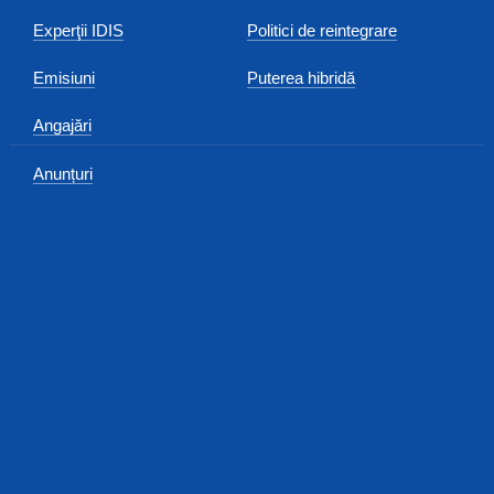
Experţii IDIS
Politici de reintegrare
Emisiuni
Puterea hibridă
Angajări
Anunțuri