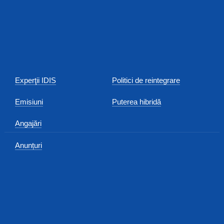
Experţii IDIS
Politici de reintegrare
Emisiuni
Puterea hibridă
Angajări
Anunțuri