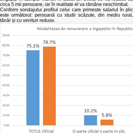
Trend Hunter
circa 5 mii persoane, iar în realitate el va rămâne neschimbat.
Conform sondajului profilul celui care primește salariul în plic
Buletin EU-STRAT
este următorul: persoană cu studii scăzute, din mediu rural,
tânăr și cu venituri reduse.
Aplică la BUNELE PRACTICI
Transparența întreprinderilor de stat
Cele mai bune și cele mai proaste politici locale din
Moldova
Democrația, independența și transparența instituțiilor
publice-cheie din Moldova
Achiziții publice
Achizițiile publice în vizorul societății civile