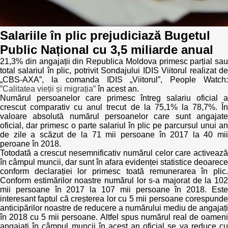
Politici regionale
Rapoarte
Salariile în plic prejudiciază Bugetul
Bunele practici
Inițiative în derulare
Public Național cu 3,5 miliarde anual
21,3% din angajații din Republica Moldova primesc parțial sau
Laborator sociometric
Inițiative desfășurate
total salariul în plic, potrivit Sondajului IDIS Viitorul realizat de
„CBS-AXA”, la comanda IDIS „Viitorul”, People Watch:
”Calitatea vieții și migrația”
Transparența guvernării locale
în acest an.
Manual de proceduri
Numărul persoanelor care primesc întreg salariu oficial a
crescut comparativ cu anul trecut de la 75,1% la 78,7%. În
People Watch
Note & poziții​
valoare absolută numărul persoanelor care sunt angajate
oficial, dar primesc o parte salariul în plic pe parcursul unui an
de zile a scăzut de la 71 mii persoane în 2017 la 40 mii
Proces democratic
Organigrama IDIS
peroane în 2018.
Totodată a crescut nesemnificativ numărul celor care activează
Agenda Națională de Business
în câmpul muncii, dar sunt în afara evidenței statistice deoarece
Anunțuri
conform declarației lor primesc toată remunerarea în plic.
Conform estimărilor noastre numărul lor s-a majorat de la 102
Puterea hibridă
Consiliul consulativ internațional IDIS
mii persoane în 2017 la 107 mii persoane în 2018. Este
interesant faptul că creșterea lor cu 5 mii persoane corespunde
15 minute de realism economic
anticipărilor noastre de reducere a numărului mediu de angajați
în 2018 cu 5 mii persoane. Altfel spus numărul real de oameni
angajați în câmpul muncii în acest an oficial se va reduce cu