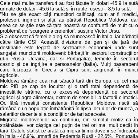
Trend Hunter
Cele mai multe transferuri au fost făcute în dolari -45,9 la sută
urmate de dolari - 45.6 la sută și în ruble rusești – 8.5 la sută
”Nu se știe exact câți muncitori calificați, cum ar fi medici,
Buletin EU-STRAT
profesori, ingineri și alții, au părăsit Republica Moldova; dar
ceea ce se știe este că țara noastră se confruntă de mult cu o
Aplică la BUNELE PRACTICI
problemă de “scurgere a creierilor”, susține Victor Ursu.
S-a observat că femeile aleg să muncească în Italia, iar bărbații
către țările CSI. Această diviziune de gen și de țară de
Transparența întreprinderilor de stat
destinație este legată de sectoarele economiei unde sunt
angajați muncitorii moldoveni: bărbații în sectorul construcțiilor
Cele mai bune și cele mai proaste politici locale din
(din Rusia, Ucraina, dar și Portugalia), femeile în sectorul
Moldova
casnic și de îngrijire a persoanelor (Italia). Mulți basarabeni
care lucrează în Grecia și Cipru sunt angrenați în munci
agricole.
Democrația, independența și transparența instituțiilor
Moldova rămâne cea mai săracă țară din Europa, cu cel mai
publice-cheie din Moldova
mic PIB pe cap de locuitor și o țară total dependentă de
investițiile străine, cu o excesivă dependență de sectorul
Achiziții publice
agricol și agro-alimentar, extrem de sensibil la factorii climatici.
Or, fără investiții consistente Republica Moldova riscă să
rămână cu o populație îmbătrânită în lipsa locurilor de muncă, a
Achizițiile publice în vizorul societății civile
salariilor decente și a condițiilor de tari adecvate.
Migrația moldovenilor va continuu, din simplul motiv că în
străinătate vor câștiga cel puțin de trei ori mai mult decât în
țară. Datele statistice arată că migranții moldoveni se îndreaptă
în Italia - 46,9%, urmată de Federația Rusă - 22,6%, Portugalia