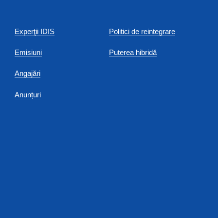
Experţii IDIS
Politici de reintegrare
Emisiuni
Puterea hibridă
Angajări
Anunțuri