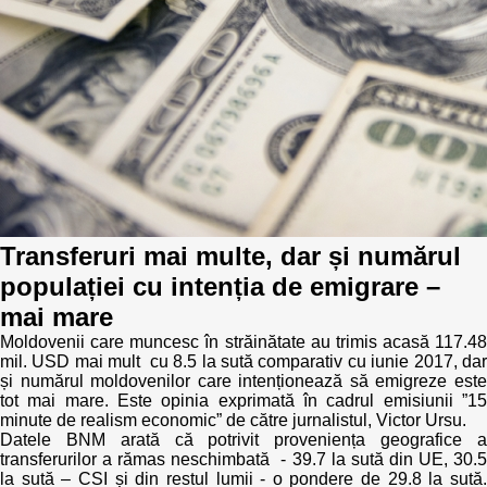
Politici regionale
Rapoarte
Bunele practici
Inițiative în derulare
Laborator sociometric
Inițiative desfășurate
Transparența guvernării locale
Manual de proceduri
People Watch
Note & poziții​
Transferuri mai multe, dar și numărul
populației cu intenția de emigrare –
Proces democratic
Organigrama IDIS
mai mare
Agenda Națională de Business
Moldovenii care muncesc în străinătate au trimis acasă 117.48
Anunțuri
mil. USD mai mult cu 8.5 la sută comparativ cu iunie 2017, dar
și numărul moldovenilor care intenționează să emigreze este
Puterea hibridă
Consiliul consulativ internațional IDIS
tot mai mare. Este opinia exprimată în cadrul emisiunii ”15
minute de realism economic” de către jurnalistul, Victor Ursu.
Datele BNM arată că potrivit proveniența geografice a
15 minute de realism economic
transferurilor a rămas neschimbată - 39.7 la sută din UE, 30.5
la sută – CSI și din restul lumii - o pondere de 29.8 la sută.