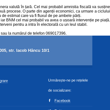
nera valută în țară. Cel mai probabil amnistia fiscală va susține
 două procese. O parte din agenții economici, ca urmare a ciclului
u de estimat care va fi fluxul de pe ambele părți.
 iar BNM cel mai probabil va avea o ușoară intervenție pe piață.
rveni pentru a intra în electorală cu un leul stabil.
m sau la numărul de telefon 069017396.
05, str. Iacob Hâncu 10/1
Urmărește-ne pe rețelele
egrare
de socializare:
Facebook