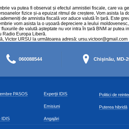
rie va putea fi observat și efectul amnistiei fiscale, care va ge
 persoanelor fizice și-a epuizat ritmul de creștere. Vom asista la
ind ademeniți de amnistia fiscală vor aduce valută în țară. Este gre
ptembrie vom asista la o ușoară depreciere a leului moldovenesc,
uxurile de valută așteptate nu vor intra în țară BNM ar putea inte
 cu Radio Europa Liberă.
presă, Victor URSU la următoarea adresă: ursu.victoor@gmail.co
060088544
Chişinău, MD-20
 membre PASOS
Experţii IDIS
Politici de reint
Emisiuni
Puterea hibridă
 IDIS
Angajări