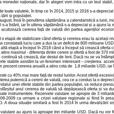
onedei naționale, dar în alegeri vom intra cu un leul stabil, c
 toate valutele, în timp ce în 2014, 2015 și 2016 s-a depreciat ș
rii și populației.
na august. Însă în penultima săptămâna a calendaristică a lunii, 
l s-a întărit, iar în ultima săptămână s-a depreciat și a ajuns la 
acutizează cererea față de valută din partea agenților econom
 o etapă de stabilizare când oferta și cererea erau la același n
s constatată lucru care a dus la un deficit de 800 milioane USD 
 O altă etapă a început în 2018 când a început să crească oferta 
a atins maximul - diferența dintre cerere și ofertă a fost de 370 
r continuă să crească, dar destul de lent. Dacă nu se va întâmpl
oferte stabile asistăm la un fenomen interesant – creșterea accel
 prezent cererea anuală a atins cota de 1,8 miliarde USD, iar în 
este cu 40% mai mare față de restul lunilor. Acest ofertă excesiv
șterea puternică a cererii de valută, cea ce a condus la o depreci
ndalul unei oferte stabile din partea populației, va reduce pres
 sfârșitul anul cererea de valută să depășească oferta și va 
toate instrumentele. Rezervele valutare se apropie de 3 milia
008-2009 ca urmare a crizei valutare regionale și fiind în pr
D. A doua situație similară a fost în 2014 în urma devalizării 
alutare au ajuns la aproape trei miliarde USD. Dacă nu vor fi al