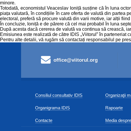
minore.
Totodată, economistul Veaceslav Ioniță susține că în luna octomb
piața valutară, în condițiile în care oferta de valută din partea
electoral, preferă să procure valută din varii motive, iar alții fi
În concluzie, Ioniță e de părere că cel mai probabil în luna se
După acesta dacă cererea de valută va continua să crească, iar fl
Emisiunea este realizată de către IDIS „Viitorul” în parteneriat
Pentru alte detalii, vă rugăm să contactați responsabilul pe 
office@viitorul.org
Consiliul consultativ IDIS
Organizaţii
Organigrama IDIS
Rapoarte
Contacte
Media despre