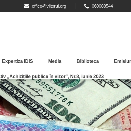
office@viitorul.org
060088544
Expertiza IDIS
Media
Biblioteca
Emisiun
iv „Achizițiile publice în vizor”, Nr.8, iunie 2023