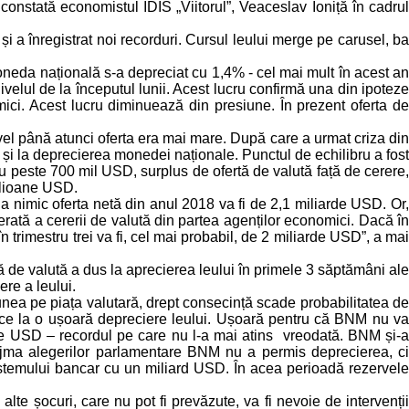
onstată economistul IDIS „Viitorul”, Veaceslav Ioniță în cadrul
i a înregistrat noi recorduri. Cursul leului merge pe carusel, ba
moneda națională s-a depreciat cu 1,4% - cel mai mult în acest an
nivelul de la începutul lunii. Acest lucru confirmă una din ipoteze
ici. Acest lucru diminuează din presiune. În prezent oferta de
ivel până atunci oferta era mai mare. După care a urmat criza din
și la deprecierea monedei naționale. Punctul de echilibru a fost
cu peste 700 mil USD, surplus de ofertă de valută față de cerere,
milioane USD.
a nimic oferta netă din anul 2018 va fi de 2,1 miliarde USD. Or,
erată a cererii de valută din partea agenților economici. Dacă în
trimestru trei va fi, cel mai probabil, de 2 miliarde USD”, a mai
ă de valută a dus la aprecierea leului în primele 3 săptămâni ale
ere a leului.
iunea pe piața valutară, drept consecință scade probabilitatea de
duce la o ușoară depreciere leului. Ușoară pentru că BNM nu va
rde USD – recordul pe care nu l-a mai atins vreodată. BNM și-a
eajma alegerilor parlamentare BNM nu a permis deprecierea, ci
sistemului bancar cu un miliard USD. În acea perioadă rezervele
te șocuri, care nu pot fi prevăzute, va fi nevoie de intervenții