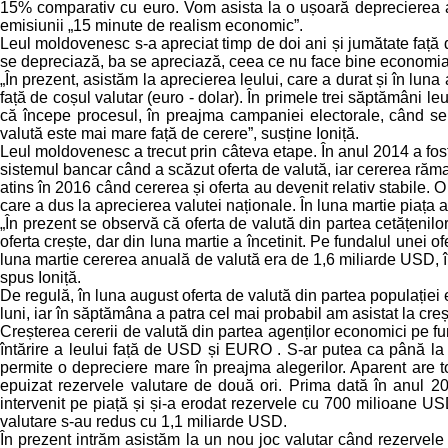
15% comparativ cu euro. Vom asista la o ușoară deprecierea a m
emisiunii „15 minute de realism economic”.
Leul moldovenesc s-a apreciat timp de doi ani și jumătate față de
se depreciază, ba se apreciază, ceea ce nu face bine economia ță
„În prezent, asistăm la aprecierea leului, care a durat și în lu
față de coșul valutar (euro - dolar). În primele trei săptămâni leu
că începe procesul, în preajma campaniei electorale, când se 
valută este mai mare față de cerere”, susține Ioniță.
Leul moldovenesc a trecut prin câteva etape. În anul 2014 a fost
sistemul bancar când a scăzut oferta de valută, iar cererea răma
atins în 2016 când cererea și oferta au devenit relativ stabile.
care a dus la aprecierea valutei naționale. În luna martie piața 
„În prezent se observă că oferta de valută din partea cetățenilo
oferta crește, dar din luna martie a încetinit. Pe fundalul unei 
luna martie cererea anuală de valută era de 1,6 miliarde USD, în
spus Ioniță.
De regulă, în luna august oferta de valută din partea populației 
luni, iar în săptămâna a patra cel mai probabil am asistat la cre
Creșterea cererii de valută din partea agenților economici pe fu
întărire a leului față de USD și EURO . S-ar putea ca până la
permite o depreciere mare în preajma alegerilor. Aparent are 
epuizat rezervele valutare de două ori. Prima dată în anul 2
intervenit pe piață și și-a erodat rezervele cu 700 milioane US
valutare s-au redus cu 1,1 miliarde USD.
În prezent intrăm asistăm la un nou joc valutar când rezervele v