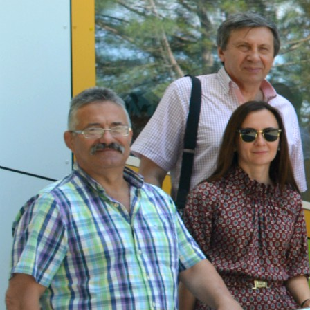
Politici regionale
Rapoarte
Bunele practici
Inițiative în derulare
Laborator sociometric
Inițiative desfășurate
Transparența guvernării locale
Manual de proceduri
People Watch
Note & poziții​
Proces democratic
Organigrama IDIS
Agenda Națională de Business
Anunțuri
Puterea hibridă
Consiliul consulativ internațional IDIS
15 minute de realism economic