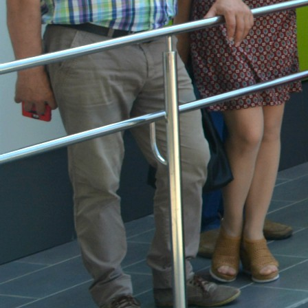
Trend Hunter
Buletin EU-STRAT
Aplică la BUNELE PRACTICI
Transparența întreprinderilor de stat
Cele mai bune și cele mai proaste politici locale din
Moldova
Democrația, independența și transparența instituțiilor
publice-cheie din Moldova
Achiziții publice
Achizițiile publice în vizorul societății civile