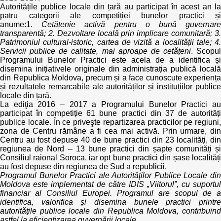
Autoritățile publice locale din țară au participat în acest an la
patru categorii ale competiției bunelor practici și
anume:1.
Cetățenie activă pentru o bună guvernar
transparentă; 2. Dezvoltare locală prin implicare comunitară; 3.
Patrimoniul cultural-istoric, cartea de vizită a localității tale; 4.
Servicii publice de calitate, mai aproape de cetățeni
. Scopul
Programului Bunelor Practici este acela de a identifica și
disemina inițiativele originale din administrația publică locală
din Republica Moldova, precum și a face cunoscute experiența
și rezultatele remarcabile ale autorităților și instituțiilor publice
locale din țară.
La ediţia 2016 – 2017 a Programului Bunelor Practici au
participat în competiție 61 bune practici din 37 de autorități
publice locale. În ce priveşte repartizarea practicilor pe regiuni,
zona de Centru rămâne a fi cea mai activă. Prin urmare, din
Centru au fost depuse 40 de bune practici din 23 localități, din
regiunea de Nord – 13 bune practici din șapte comunități și
Consiliul raional Soroca, iar opt bune practici din șase localități
au fost depuse din regiunea de Sud a republicii.
Programul Bunelor Practici ale Autorităţilor Publice Locale din
Moldova este implementat de către IDIS „Viitorul”, cu suportul
financiar al Consiliul Europei. Programul are scopul de a
identifica, valorifica și disemina bunele practici printre
autorităţile publice locale din Republica Moldova, contribuind
astfel la eficientizarea guvernării locale.