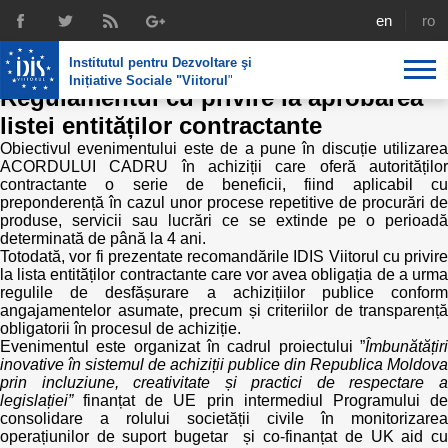
ACORDUL CADRU - Recomandări de
english
rom
politici în domeniul achizițiilor publice
Institutul pentru Dezvoltare şi
și PROPUNERILE DE POLITICI -
Inițiative Sociale "Viitorul
"
Regulamentul cu privire la aprobarea
listei entităților contractante
Despre noi
Obiectivul evenimentului este de a pune în discuție utilizarea
ACORDULUI CADRU în achiziții care oferă autorităților
Profil
Expertiza IDIS
contractante o serie de beneficii, fiind aplicabil cu
preponderență în cazul unor procese repetitive de procurări de
Politici de reintegrare
Media
Recrutare
produse, servicii sau lucrări ce se extinde pe o perioadă
determinată de până la 4 ani.
Biblioteca
Politici economice
Totodată, vor fi prezentate recomandările IDIS Viitorul cu privire
Chairman's legacy
la lista entităților contractante care vor avea obligația de a urma
Emisiuni
regulile de desfășurare a achizițiilor publice conform
Achizițiile publice în infografice
Acorduri semnate
angajamentelor asumate, precum și criteriilor de transparență
Buletinul informativ „Achizițiile publice în vizor”,
obligatorii în procesul de achiziție.
Nr.8, iunie 2023
Evenimentul este organizat în cadrul proiectului ”
Integrare europeană
Îmbunătățiri
Echipa
inovative în sistemul de achiziții publice din Republica Moldova
prin incluziune, creativitate și practici de respectare a
Politici sociale
Scrisori de mulțumire
legislației”
finanțat de UE prin intermediul Programului d
consolidare a rolului societății civile în monitorizarea
operațiunilor de suport bugetar și co-finanțat de UK aid cu
Investigații în achizțiile publice
Media despre IDIS