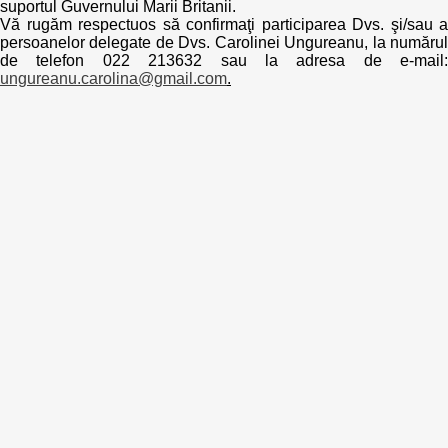
suportul Guvernului Marii Britanii.
Vă rugăm respectuos să confirmaţi participarea Dvs. şi/sau a
Politici regionale
persoanelor delegate de Dvs. Carolinei Ungureanu, la numărul
Rapoarte
de telefon 022 213632 sau la adresa de e-mail:
ungureanu.carolina@gmail.com
.
Bunele practici
Inițiative în derulare
Laborator sociometric
Inițiative desfășurate
Transparența guvernării locale
Manual de proceduri
People Watch
Note & poziții​
Proces democratic
Organigrama IDIS
Agenda Națională de Business
Anunțuri
Puterea hibridă
Consiliul consulativ internațional IDIS
15 minute de realism economic