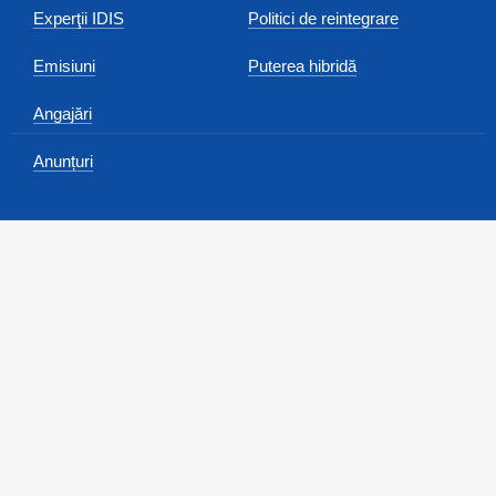
Experţii IDIS
Politici de reintegrare
Emisiuni
Puterea hibridă
Angajări
Anunțuri