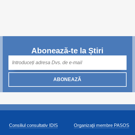
Trend Hunter
Buletin EU-STRAT
Aplică la BUNELE PRACTICI
Transparența întreprinderilor de stat
Abonează-te la Știri
Cele mai bune și cele mai proaste politici locale din
Mail
Moldova
Democrația, independența și transparența instituțiilor
ABONEAZĂ
publice-cheie din Moldova
Achiziții publice
Achizițiile publice în vizorul societății civile
Consiliul consultativ IDIS
Organizaţii membre PASOS