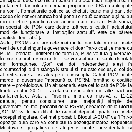
anticipate, deoarece niciun partid nu a acumulat majoritatea în
parlament, dar puteam afirma în proporție de 99% că anticipate
nu vor fi. Formațiunile politice au cheltuit foarte mulți bani, de
aceea ele nor vor arunca bani pentru o nouă campanie și nu au
nici un fel de garanție că vor acumula același scor. Este vorba,
în special, de PDM care deține „pâinea și cuțitul” actualului
mod de funcționare a instituțiilor statului”, este de părere
analistul Ion Tăbârță.
Astfel, PSRM care are cele mai multe mandate nu mai poate
veni de unul singur la guvernare ci doar într-o coaliție mare cu
PDM. Totodată, indiferent de formulă, PDM va fi la guvernare.
În mod natural, democraților li se vor alătura cei șapte deputați
din formațiunea „Șor” cei doi independenți aleși în
circumscripțiile din stânga Nistrului și, nu este exclus, și cel de
al treilea care a fost ales pe circumscripția Cahul. PDM poate
merge la guvernare împreună cu PSRM, formând o coaliție
mare – pro-Moldova. Un alt scenariu este cel folosit de PDM la
finele anului 2015 – racolarea deputaților din alte fracțiuni
parlamentare. Asta ar însemna migrarea masivă a 11-12
deputați pentru constituirea unei majorități simple de
guvernare, cel mai probabil de la PSRM, deoarece de la Blocul
„ACUM” va fi mai dificil de racolat deputați, poate cu unele
excepții singulare. Cel mai probabil, Blocul „ACUM” va fi într-o
opoziție dură care va contribui la dezoligarhizarea Republicii
Moldova și pregătirea de alegerile locale, prezidențiale și