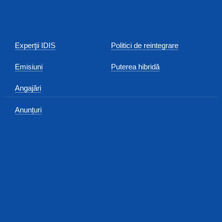
Experţii IDIS
Politici de reintegrare
Emisiuni
Puterea hibridă
Angajări
Anunțuri