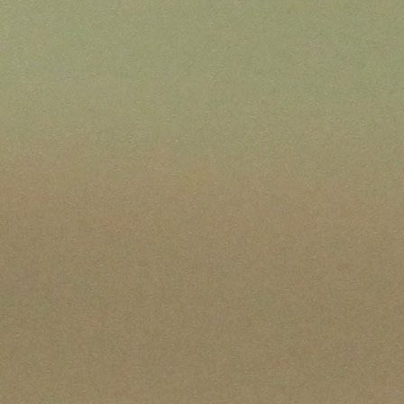
Politici regionale
Rapoarte
Bunele practici
Inițiative în derulare
Laborator sociometric
Inițiative desfășurate
Transparența guvernării locale
Manual de proceduri
People Watch
Note & poziții​
Proces democratic
Organigrama IDIS
Agenda Națională de Business
Anunțuri
Puterea hibridă
Consiliul consulativ internațional IDIS
15 minute de realism economic