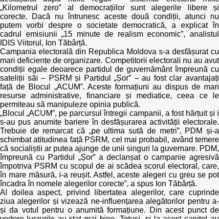
„Kilometrul zero” al democrațiilor sunt alegerile libere și
corecte. Dacă nu întrunesc aceste două condiții, atunci nu
putem vorbi despre o societate democratică, a explicat în
cadrul emisiunii „15 minute de realism economic”, analistul
IDIS Viitorul, Ion Tăbârță.
Campania electorală din Republica Moldova s-a desfășurat cu
mari deficiențe de organizare. Competitorii electorali nu au avut
condiții egale deoarece partidul de guvernământ împreună cu
sateliții săi – PSRM și Partidul „Șor” – au fost clar avantajați
față de Blocul „ACUM”. Aceste formațiuni au dispus de mari
resurse administrative, financiare și mediatice, ceea ce le
permiteau să manipuleze opinia publică.
„Blocul „ACUM”, pe parcursul întregii campanii, a fost hărțuit și i
s-au pus anumite bariere în desfășurarea activității electorale.
Trebuie de remarcat că „pe ultima sută de metri”, PDM și-a
schimbat atitudinea față PSRM, cel mai probabil, având temere
că socialiștii ar putea ajunge de unii singuri la guvernare. PDM,
împreună cu Partidul „Șor” a declanșat o campanie agresivă
împotriva PSRM cu scopul de ai scădea scorul electoral, care,
în mare măsură, i-a reușit. Astfel, aceste alegeri cu greu se pot
încadra în nomele alegerilor corecte”, a spus Ion Tăbârță.
Al doilea aspect, privind libertatea alegerilor, care cuprinde
ziua alegerilor și vizează ne-influențarea alegătorilor pentru a-
și da votul pentru o anumită formațiune. Din acest punct de
vedere lucrurile au stat mai bine. Totuși, și la acest capitol au