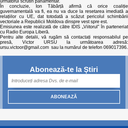
următorul scrutin parlamentar.
În concluzie, Ion Tăbârță afirmă că orice coaliție
guvernamentală va fi, ea nu va duce la resetarea imediată a
relațiilor cu UE, dat totodată a scăzut pericolul schimbării
vectoriale a Republicii Moldova dinspre vest spre est.
Emisiunea este realizată de către IDIS „Viitorul” în parteneriat
cu Radio Europa Liberă.
Pentru alte detalii, vă rugăm să contactați responsabilul pe
presă, Victor URSU la următoarea adresă:
ursu.victoor@gmail.com sau la numărul de telefon 069017396.
Abonează-te la Știri
Mail
ABONEAZĂ