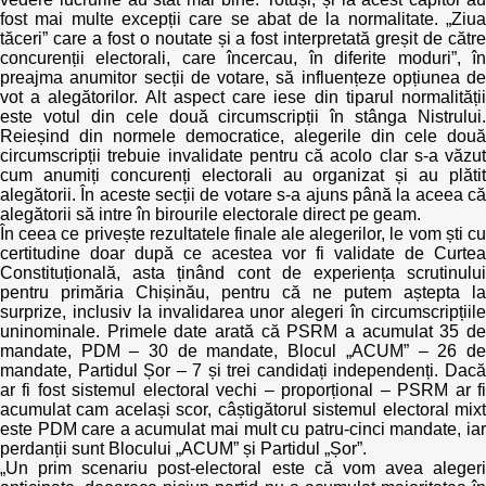
fost mai multe excepții care se abat de la normalitate. „Ziua
tăceri” care a fost o noutate și a fost interpretată greșit de către
concurenții electorali, care încercau, în diferite moduri”, în
preajma anumitor secții de votare, să influențeze opțiunea de
vot a alegătorilor. Alt aspect care iese din tiparul normalității
este votul din cele două circumscripții în stânga Nistrului.
Reieșind din normele democratice, alegerile din cele două
circumscripții trebuie invalidate pentru că acolo clar s-a văzut
cum anumiți concurenți electorali au organizat și au plătit
alegătorii. În aceste secții de votare s-a ajuns până la aceea că
alegătorii să intre în birourile electorale direct pe geam.
În ceea ce privește rezultatele finale ale alegerilor, le vom ști cu
certitudine doar după ce acestea vor fi validate de Curtea
Constituțională, asta ținând cont de experiența scrutinului
pentru primăria Chișinău, pentru că ne putem aștepta la
surprize, inclusiv la invalidarea unor alegeri în circumscripțiile
uninominale. Primele date arată că PSRM a acumulat 35 de
mandate, PDM – 30 de mandate, Blocul „ACUM” – 26 de
mandate, Partidul Șor – 7 și trei candidați independenți. Dacă
ar fi fost sistemul electoral vechi – proporțional – PSRM ar fi
acumulat cam același scor, câștigătorul sistemul electoral mixt
este PDM care a acumulat mai mult cu patru-cinci mandate, iar
perdanții sunt Blocului „ACUM” și Partidul „Șor”.
„Un prim scenariu post-electoral este că vom avea alegeri