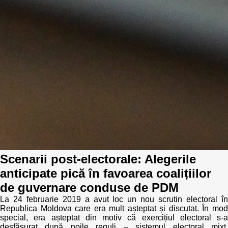
Scenarii post-electorale: Alegerile
anticipate pică în favoarea coalițiilor
de guvernare conduse de PDM
La 24 februarie 2019 a avut loc un nou scrutin electoral în
Republica Moldova care era mult așteptat și discutat. În mod
special, era așteptat din motiv că exercițiul electoral s-a
desfășurat după noile reguli – sistemul electoral mixt.