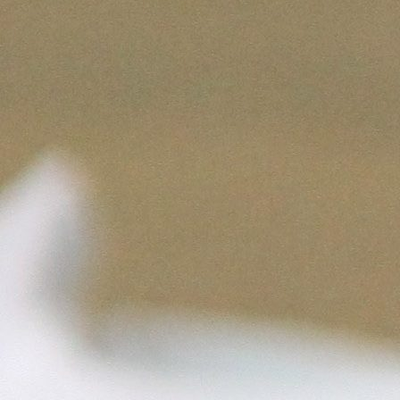
Trend Hunter
Buletin EU-STRAT
Aplică la BUNELE PRACTICI
Transparența întreprinderilor de stat
Cele mai bune și cele mai proaste politici locale din
Moldova
Democrația, independența și transparența instituțiilor
publice-cheie din Moldova
Achiziții publice
Achizițiile publice în vizorul societății civile