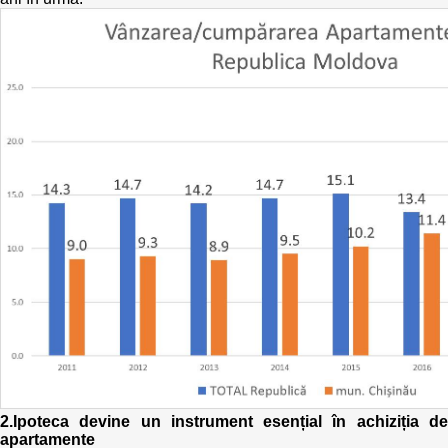
Trend Hunter
Buletin EU-STRAT
Aplică la BUNELE PRACTICI
Transparența întreprinderilor de stat
Cele mai bune și cele mai proaste politici locale din
Moldova
Democrația, independența și transparența instituțiilor
publice-cheie din Moldova
Achiziții publice
Achizițiile publice în vizorul societății civile
2.Ipoteca devine un instrument esențial în achiziția de
apartamente