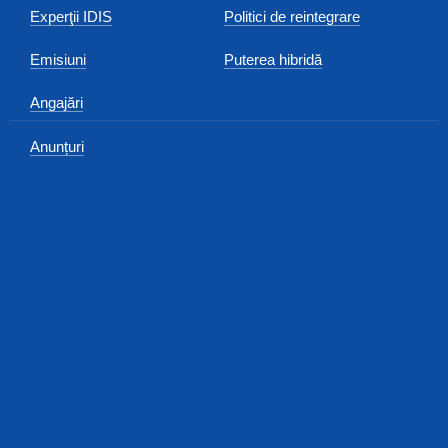
Experţii IDIS
Politici de reintegrare
Emisiuni
Puterea hibridă
Angajări
Anunțuri