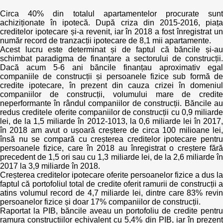
Circa 40% din totalul apartamentelor procurate sunt
achiziționate în ipotecă. După criza din 2015-2016, piața
creditelor ipotecare și-a revenit, iar în 2018 a fost înregistrat un
număr record de tranzacții ipotecare de 8,1 mii apartamente.
Acest lucru este determinat și de faptul că băncile și-au
schimbat paradigma de finanțare a sectorului de construcții.
Dacă acum 5-6 ani băncile finanțau aproximativ egal
companiile de construcții și persoanele fizice sub formă de
credite ipotecare, în prezent din cauza crizei în domeniul
companiilor de construcții, volumului mare de credite
neperformante în rândul companiilor de construcții. Băncile au
redus creditele oferite companiilor de construcții cu 0,9 miliarde
lei, de la 1,5 miliarde în 2012-1013, la 0,6 miliarde lei în 2017,
în 2018 am avut o ușoară creștere de circa 100 milioane lei,
însă nu se compară cu creșterea creditelor ipotecare pentru
persoanele fizice, care în 2018 au înregistrat o creștere fără
precedent de 1,5 ori sau cu 1,3 miliarde lei, de la 2,6 miliarde în
2017 la 3,9 miliarde în 2018.
Creșterea creditelor ipotecare oferite persoanelor fizice a dus la
faptul că portofoliul total de credite oferit ramurii de construcții a
atins volumul record de 4,7 miliarde lei, dintre care 83% revin
persoanelor fizice și doar 17% companiilor de construcții.
Raportat la PIB, băncile aveau un portofoliu de credite pentru
ramura construcțiilor echivalent cu 5,4% din PIB, iar în prezent