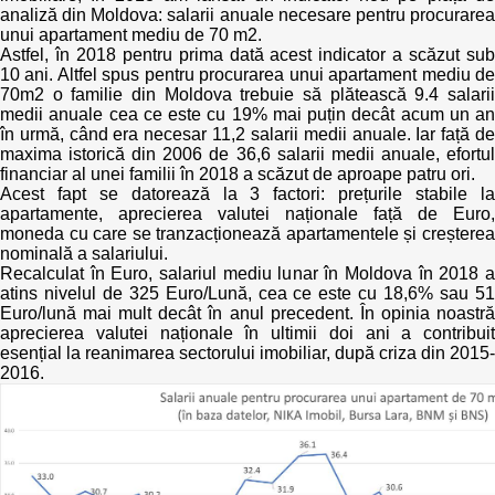
analiză din Moldova: salarii anuale necesare pentru procurarea
unui apartament mediu de 70 m2.
Astfel, în 2018 pentru prima dată acest indicator a scăzut sub
10 ani. Altfel spus pentru procurarea unui apartament mediu de
70m2 o familie din Moldova trebuie să plătească 9.4 salarii
medii anuale cea ce este cu 19% mai puțin decât acum un an
în urmă, când era necesar 11,2 salarii medii anuale. Iar față de
maxima istorică din 2006 de 36,6 salarii medii anuale, efortul
financiar al unei familii în 2018 a scăzut de aproape patru ori.
Acest fapt se datorează la 3 factori: prețurile stabile la
apartamente, aprecierea valutei naționale față de Euro,
moneda cu care se tranzacționează apartamentele și creșterea
nominală a salariului.
Recalculat în Euro, salariul mediu lunar în Moldova în 2018 a
atins nivelul de 325 Euro/Lună, cea ce este cu 18,6% sau 51
Euro/lună mai mult decât în anul precedent. În opinia noastră
aprecierea valutei naționale în ultimii doi ani a contribuit
esențial la reanimarea sectorului imobiliar, după criza din 2015-
2016.