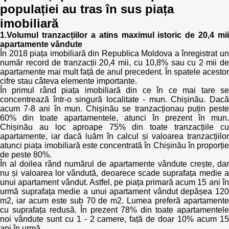
populației au tras în sus piața
Politici regionale
imobiliară
Rapoarte
1.Volumul tranzacțiilor a atins maximul istoric de 20,4 mii
Bunele practici
apartamente vândute
Inițiative în derulare
În 2018 piața imobiliară din Republica Moldova a înregistrat un
număr record de tranzacții 20,4 mii, cu 10,8% sau cu 2 mii de
Laborator sociometric
Inițiative desfășurate
apartamente mai mult față de anul precedent. În spatele acestor
cifre stau câteva elemente importante.
Transparența guvernării locale
În primul rând piața imobiliară din ce în ce mai tare se
Manual de proceduri
concentrează într-o singură localitate - mun. Chișinău. Dacă
acum 7-8 ani în mun. Chișinău se tranzacționau puțin peste
People Watch
Note & poziții​
60% din toate apartamentele, atunci în prezent în mun.
Chișinău au loc aproape 75% din toate tranzacțiile cu
apartamente, iar dacă luăm în calcul și valoarea tranzacțiilor
Proces democratic
Organigrama IDIS
atunci piața imobiliară este concentrată în Chișinău în proporție
de peste 80%.
Agenda Națională de Business
Anunțuri
În al doilea rând numărul de apartamente vândute crește, dar
nu și valoarea lor vândută, deoarece scade suprafața medie a
unui apartament vândut. Astfel, pe piața primară acum 15 ani în
Puterea hibridă
Consiliul consulativ internațional IDIS
urmă suprafața medie a unui apartament vândut depășea 120
m2, iar acum este sub 70 de m2. Lumea preferă apartamente
15 minute de realism economic
cu suprafața redusă. În prezent 78% din toate apartamentele
noi vândute sunt cu 1 - 2 camere, față de doar 10% acum 15
ani în urmă.