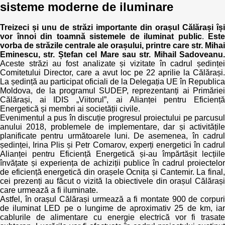
sisteme moderne de iluminare
Treizeci și unu de străzi importante din orașul Călărași își
vor înnoi din toamnă sistemele de iluminat public
.
Este
vorba de străzile centrale ale orașului, printre care str. Mihai
Eminescu, str. Ștefan cel Mare sau str. Mihail Sadoveanu.
Aceste străzi au fost analizate și vizitate în cadrul ședinței
Comitetului Director, care a avut loc pe 22 aprilie la Călărași.
La ședință au participat oficiali de la Delegația UE în Republica
Moldova, de la programul SUDEP, reprezentanți ai Primăriei
Călărași, ai IDIS „Viitorul”, ai Alianței pentru Eficiență
Energetică și membri ai societății civile.
Evenimentul a pus în discuție progresul proiectului pe parcusul
anului 2018, problemele de implementare, dar și activitățile
planificate pentru următoarele luni. De asemenea, în cadrul
ședinței, Irina Plis și Petr Comarov, experți energetici în cadrul
Alianței pentru Eficiență Energetică și-au împărtășit lecțiile
învățate și experiența de achiziții publice în cadrul proiectelor
de eficiență energetică din orașele Ocnița și Cantemir. La final,
cei prezenți au făcut o vizită la obiectivele din orașul Călărași
care urmează a fi iluminate.
Astfel, în orașul Călărași urmează a fi montate 900 de corpuri
de iluminat LED pe o lungime de aproximativ 25 de km, iar
cablurile de alimentare cu energie electrică vor fi trasate