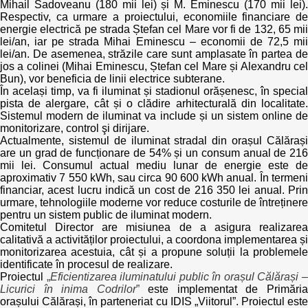
Mihail Sadoveanu (180 mii lei) și M. Eminescu (170 mii lei).
Respectiv, ca urmare a proiectului, economiile financiare de
energie electrică pe strada Ștefan cel Mare vor fi de 132, 65 mii
lei/an, iar pe strada Mihai Eminescu – economii de 72,5 mii
lei/an. De asemenea, străzile care sunt amplasate în partea de
jos a colinei (Mihai Eminescu, Ștefan cel Mare și Alexandru cel
Bun), vor beneficia de linii electrice subterane.
În același timp, va fi iluminat și stadionul orășenesc, în special
pista de alergare, cât și o clădire arhitecturală din localitate.
Sistemul modern de iluminat va include și un sistem online de
monitorizare, control şi dirijare.
Actualmente, sistemul de iluminat stradal din orașul Călărași
are un grad de funcționare de 54% și un consum anual de 216
mii lei. Consumul actual mediu lunar de energie este de
aproximativ 7 550 kWh, sau circa 90 600 kWh anual. În termeni
financiar, acest lucru indică un cost de 216 350 lei anual. Prin
urmare, tehnologiile moderne vor reduce costurile de întreținere
pentru un sistem public de iluminat modern.
Comitetul Director are misiunea de a asigura realizarea
calitativă a activităților proiectului, a coordona implementarea și
monitorizarea acestuia, cât și a propune soluții la problemele
identificate în procesul de realizare.
Proiectul
„
Eficientizarea iluminatului public în orașul Călărași 
Licurici în inima Codrilor
”
este implementat de Primări
orașului Călărași, în parteneriat cu IDIS „Viitorul”. Proiectul este