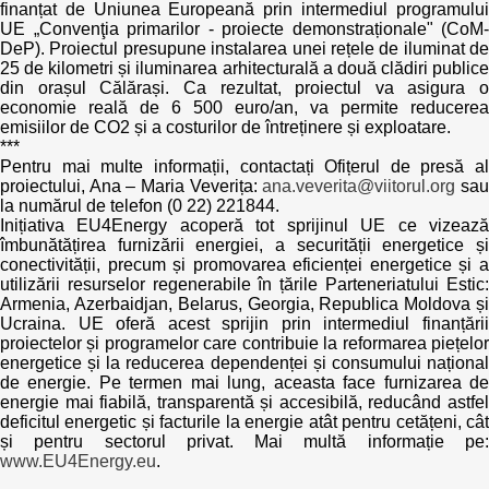
finanțat de Uniunea Europeană prin intermediul programului
UE „Convenţia primarilor - proiecte demonstraționale" (CoM-
DeP). Proiectul presupune instalarea unei rețele de iluminat de
25 de kilometri și iluminarea arhitecturală a două clădiri publice
din orașul Călărași. Ca rezultat, proiectul va asigura o
economie reală de 6 500 euro/an, va permite reducerea
emisiilor de CO2 și a costurilor de întreținere și exploatare.
***
Pentru mai multe informații, contactați Ofițerul de presă al
proiectului, Ana – Maria Veverița:
ana.veverita@viitorul.org
sa
la numărul de telefon (0 22) 221844.
Inițiativa EU4Energy acoperă tot sprijinul UE ce vizează
îmbunătățirea furnizării energiei, a securității energetice și
conectivității, precum și promovarea eficienței energetice și a
utilizării resurselor regenerabile în țările Parteneriatului Estic:
Armenia, Azerbaidjan, Belarus, Georgia, Republica Moldova și
Ucraina. UE oferă acest sprijin prin intermediul finanțării
proiectelor și programelor care contribuie la reformarea piețelor
energetice și la reducerea dependenței și consumului național
de energie. Pe termen mai lung, aceasta face furnizarea de
energie mai fiabilă, transparentă și accesibilă, reducând astfel
deficitul energetic și facturile la energie atât pentru cetățeni, cât
și pentru sectorul privat. Mai multă informație pe:
www.EU4Energy.eu
.