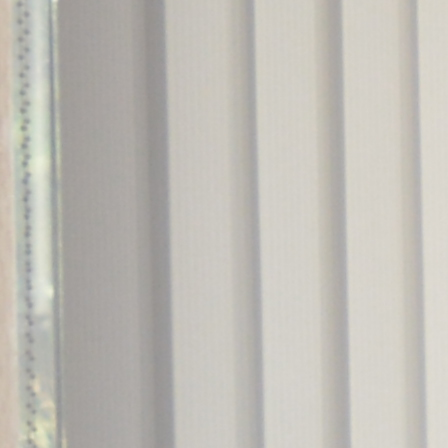
Politici regionale
Rapoarte
Bunele practici
Inițiative în derulare
Laborator sociometric
Inițiative desfășurate
Transparența guvernării locale
Manual de proceduri
People Watch
Note & poziții​
Proces democratic
Organigrama IDIS
Agenda Națională de Business
Anunțuri
Puterea hibridă
Consiliul consulativ internațional IDIS
15 minute de realism economic