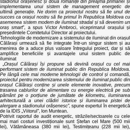
stadionul orășenesc și două romanițe din preajma primăriei și
implementarea unui sistem de management energetic de
ultimă generație. Ne dorim ca proiectul nostru să fie unul de
succes ca orașul nostru să fie primul în Republica Moldova cu
asemenea sistem modern de iluminat stradal și să devenim un
oraș smart
”, a spus Victor Ambroci, viceprimarul orașului și
președintele Comitetului Director al proiectului.
Tehnologiile de modernizare a sistemului de iluminat din orașul
Călărași urmează să fie integrate într-un singur sistem și au
menirea de a aduce plus valoare întregului proiect, dar și să
amplifice beneficiile și avantajele unui sistem public de
iluminat
„
Orașul Călărași își propune să devină orașul cu cel ma
performant sistem de iluminat public din Republica Moldova.
Pe lângă cele mai moderne tehnologii de control și comandă,
proiectul pentru modernizarea sistemului de iluminat public din
orașul Călărași conține și unele elemente inovative, precum
trasarea cablurilor de alimentare cu energie electrică pe sub
pământ pe o porțiune de jumătate de kilometru, iluminarea
arhitecturală a unei clădiri istorice și iluminarea pistei de
alergare a stadionului orășenesc”,
spune expertul în energetic
de la IDIS „Viitorul”, Ion Muntean.
Potrivit raportul de audit energetic, străzile/sectoarele cu cele
mai mari costuri investiționale sunt Ștefan cel Mare (500 mii
lei), Vătămăneasa (380 mii lei), Testimițeanu (228 mii lei),