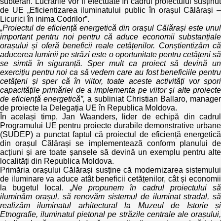
subteran. Lucrările vor fi efectuate în cadrul proiectului susținut
de UE „Eficientizarea iluminatului public în orașul Călărași –
Licurici în inima Codrilor”.
„
Proiectul de eficiență energetică din orașul Călărași este unul
important pentru noi pentru că aduce economii substanțiale
orașului și oferă beneficii reale cetățenilor. Conștientizăm că
aducerea luminii pe străzi este o oportunitate pentru cetățeni să
se simtă în siguranță. Sper mult ca proiect să devină un
exercițiu pentru noi ca să vedem care au fost beneficiile pentru
cetățeni și sper că în viitor, toate aceste activități vor spori
capacitățile primăriei de a implementa pe viitor și alte proiecte
de eficiență energetică
”
,
a subliniat Christian Ballaro, manager
de proiecte la Delegația UE în Republica Moldova.
În același timp, Jan Waanders, lider de echipă din cadrul
Programului UE pentru proiecte durabile demonstrative urbane
(SUDEP) a punctat faptul că proiectul de eficiență energetică
din orașul Călărași se implementează conform planului de
acțiuni și are toate șansele să devină un exemplu pentru alte
localități din Republica Moldova.
Primăria orașului Călărași susține că modernizarea sistemului
de iluminare va aduce atât beneficii cetățenilor, cât și economii
la bugetul local. „
Ne propunem în cadrul proiectului să
iluminăm orașul, să renovăm sistemul de iluminat stradal, să
realizăm iluminatul arhitectural la Muzeul de Istorie și
Etnografie, iluminatul pietonal pe străzile centrale ale orașului,