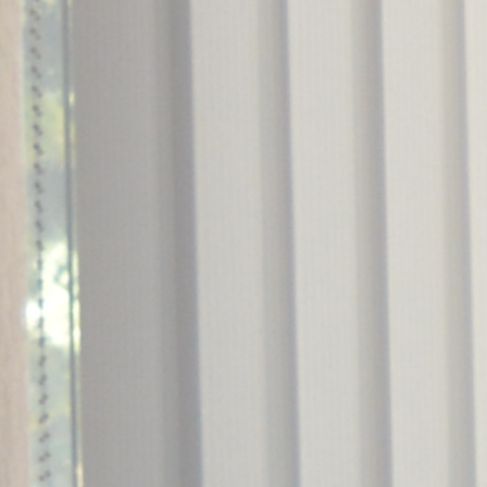
Trend Hunter
Buletin EU-STRAT
Aplică la BUNELE PRACTICI
Transparența întreprinderilor de stat
Cele mai bune și cele mai proaste politici locale din
Moldova
Democrația, independența și transparența instituțiilor
publice-cheie din Moldova
Achiziții publice
Achizițiile publice în vizorul societății civile