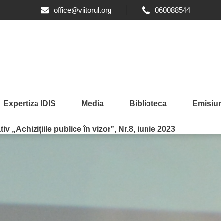
office@viitorul.org
060088544
Expertiza IDIS
Media
Biblioteca
Emisiun
iv „Achizițiile publice în vizor”, Nr.8, iunie 2023