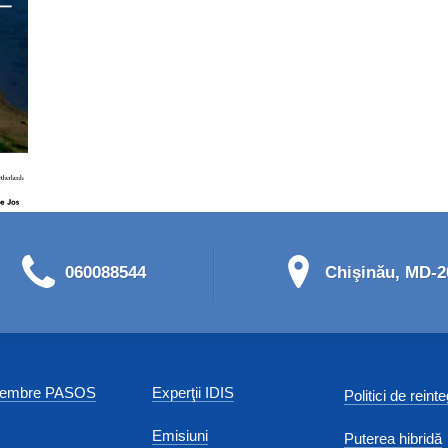
060088544
Chişinău, MD-20
 membre PASOS
Experţii IDIS
Politici de reint
Emisiuni
Puterea hibridă