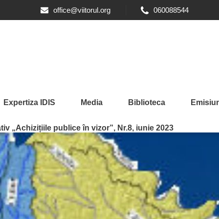
office@viitorul.org
060088544
Expertiza IDIS
Media
Biblioteca
Emisiun
iv „Achizițiile publice în vizor”, Nr.8, iunie 2023