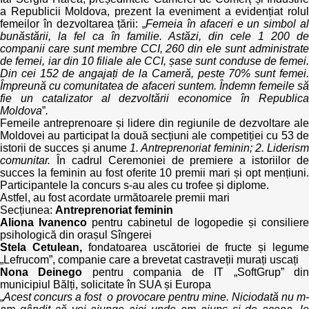
a Republicii Moldova, prezent la eveniment a evidențiat rolul
femeilor în dezvoltarea țării: „
Femeia în afaceri e un simbol a
bunăstării, la fel ca în familie. Astăzi, din cele 1 200 de
companii care sunt membre CCI, 260 din ele sunt administrate
de femei, iar din 10 filiale ale CCI, șase sunt conduse de femei.
Din cei 152 de angajați de la Cameră, peste 70% sunt femei.
Împreună cu comunitatea de afaceri suntem. Îndemn femeile să
fie un catalizator al dezvoltării economice în Republica
Moldova
”
.
Femeile antreprenoare și lidere din regiunile de dezvoltare ale
Moldovei au participat la două secțiuni ale competiției cu 53 de
istorii de succes și anume
1. Antreprenoriat feminin; 2. Lideris
comunitar.
În cadrul Ceremoniei de premiere a istoriilor de
succes la feminin au fost oferite 10 premii mari și opt mențiuni.
Participantele la concurs s-au ales cu trofee și diplome.
Astfel, au fost acordate următoarele premii mari
Secțiunea:
Antreprenoriat feminin
Aliona Ivanenco
pentru cabinetul de logopedie și consiliere
psihologică din orașul Sîngerei
Stela Cetulean,
fondatoarea uscătoriei de fructe și legum
„Lefrucom”, companie care a brevetat castraveții murați uscați
Nona Deinego
pentru compania de IT „SoftGrup” di
municipiul Bălți, solicitate în SUA și Europa
„
Acest concurs a fost o provocare pentru mine. Niciodată nu m-