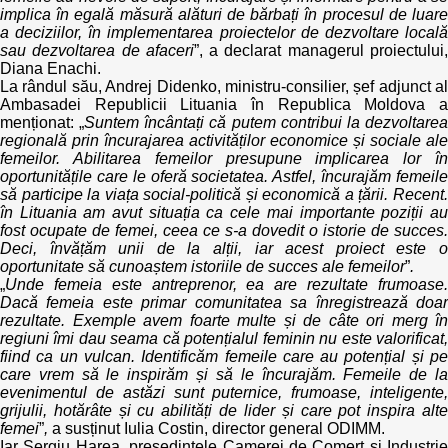
implica în egală măsură alături de bărbați în procesul de luare
a deciziilor, în implementarea proiectelor de dezvoltare locală
sau dezvoltarea de afaceri
”, a declarat managerul proiectului
Diana Enachi.
La rândul său, Andrej Didenko, ministru-consilier, șef adjunct al
Ambasadei Republicii Lituania în Republica Moldova a
menționat: „
Suntem încântați că putem contribui la dezvoltare
regională prin încurajarea activităților economice și sociale ale
femeilor. Abilitarea femeilor presupune implicarea lor în
oportunitățile care le oferă societatea. Astfel, încurajăm femeile
să participe la viața social-politică și economică a țării. Recent.
în Lituania am avut situația ca cele mai importante poziții au
fost ocupate de femei, ceea ce s-a dovedit o istorie de succes.
Deci, învățăm unii de la alții, iar acest proiect este o
oportunitate să cunoaștem istoriile de succes ale femeilor
”
.
„
Unde femeia este antreprenor, ea are rezultate frumoase.
Dacă femeia este primar comunitatea sa înregistrează doar
rezultate. Exemple avem foarte multe și de câte ori merg în
regiuni îmi dau seama că potențialul feminin nu este valorificat,
fiind ca un vulcan. Identificăm femeile care au potențial și pe
care vrem să le inspirăm și să le încurajăm. Femeile de la
evenimentul de astăzi sunt puternice, frumoase, inteligente,
grijulii, hotărâte și cu abilități de lider și care pot inspira alte
femei
”
,
a susținut Iulia Costin, director general ODIMM.
Iar Sergiu Harea, președintele Camerei de Comerț și Industrie