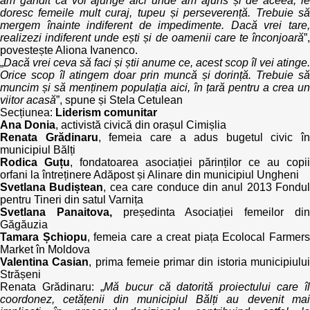
am gândit că voi ajunge aici unde am ajuns și de aceea, le
doresc femeile mult curaj, tupeu și perseverență. Trebuie să
mergem înainte indiferent de impedimente. Dacă vrei tare,
realizezi indiferent unde ești și de oamenii care te înconjoară
”,
povestește Aliona Ivanenco.
„
Dacă vrei ceva să faci și știi anume ce, acest scop îl vei atinge.
Orice scop îl atingem doar prin muncă și dorință. Trebuie să
muncim și să menținem populația aici, în țară pentru a crea un
viitor acasă
”, spune și Stela Cetulean
Secțiunea:
Liderism comunitar
Ana Donia
, activistă civică din orașul Cimișlia
Renata Grădinaru
, femeia care a adus bugetul civic în
municipiul Bălți
Rodica Guțu
, fondatoarea asociației părinților ce au copi
orfani la întreținere Adăpost și Alinare din municipiul Ungheni
Svetlana Budiștean
, cea care conduce din anul 2013 Fondul
pentru Tineri din satul Varnița
Svetlana Panaitova,
președinta Asociației femeilor di
Găgăuzia
Tamara Șchiopu
, femeia care a creat piața Ecolocal Farmers
Market în Moldova
Valentina Casian
, prima femeie primar din istoria municipiulu
Strășeni
Renata Grădinaru: „
Mă bucur că datorită proiectului care îl
coordonez, cetățenii din municipiul Bălți au devenit mai