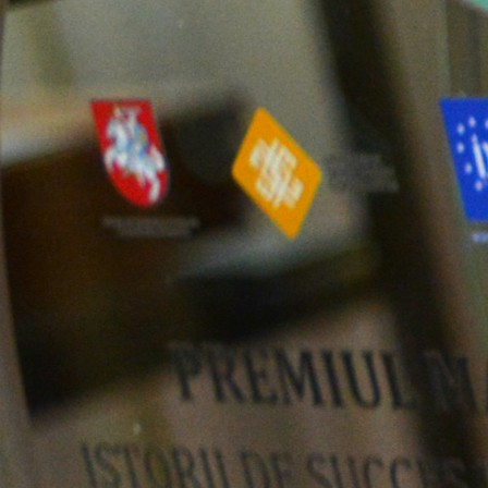
Trend Hunter
Buletin EU-STRAT
Aplică la BUNELE PRACTICI
Transparența întreprinderilor de stat
Cele mai bune și cele mai proaste politici locale din
Moldova
Democrația, independența și transparența instituțiilor
publice-cheie din Moldova
Achiziții publice
Achizițiile publice în vizorul societății civile