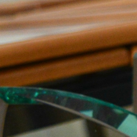
Politici regionale
Rapoarte
Bunele practici
Inițiative în derulare
Laborator sociometric
Inițiative desfășurate
Transparența guvernării locale
Manual de proceduri
People Watch
Note & poziții​
Proces democratic
Organigrama IDIS
Agenda Națională de Business
Anunțuri
Puterea hibridă
Consiliul consulativ internațional IDIS
15 minute de realism economic