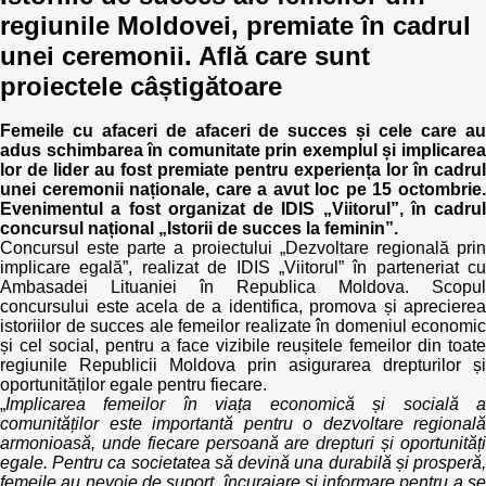
regiunile Moldovei, premiate în cadrul
unei ceremonii. Află care sunt
proiectele câștigătoare
Femeile cu afaceri de afaceri de succes și cele care au
adus schimbarea în comunitate prin exemplul și implicarea
lor de lider au fost premiate pentru experiența lor în cadrul
unei ceremonii naționale, care a avut loc pe 15 octombrie.
Evenimentul a fost organizat de IDIS „Viitorul”, în cadrul
concursul național „Istorii de succes la feminin”.
Concursul este parte a proiectului „Dezvoltare regională prin
implicare egală”, realizat de IDIS „Viitorul” în parteneriat cu
Ambasadei Lituaniei în Republica Moldova. Scopul
concursului este acela de a identifica, promova și aprecierea
istoriilor de succes ale femeilor realizate în domeniul economic
și cel social, pentru a face vizibile reușitele femeilor din toate
regiunile Republicii Moldova prin asigurarea drepturilor și
oportunităților egale pentru fiecare.
„
Implicarea femeilor în viața economică și socială a
comunităților este importantă pentru o dezvoltare regională
armonioasă, unde fiecare persoană are drepturi și oportunități
egale. Pentru ca societatea să devină una durabilă și prosperă,
femeile au nevoie de suport, încurajare și informare pentru a se