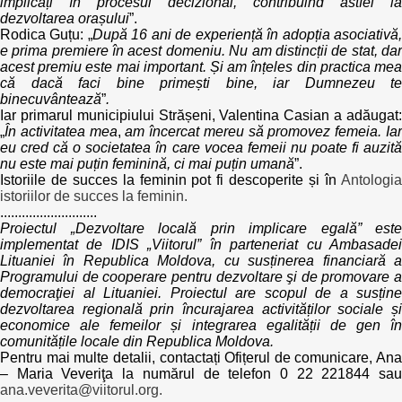
implicați în procesul decizional, contribuind astfel la
dezvoltarea orașului
”.
Rodica Guțu: „
După 16 ani de experiență în adopția asociativă
e prima premiere în acest domeniu. Nu am distincții de stat, dar
acest premiu este mai important. Și am înțeles din practica mea
că dacă faci bine primești bine, iar Dumnezeu te
binecuvântează
”
.
Iar primarul municipiului Strășeni, Valentina Casian a adăugat:
„
În activitatea mea
,
am încercat mereu să promovez femeia. Ia
eu cred că o societatea în care vocea femeii nu poate fi auzită
nu este mai puțin feminină, ci mai puțin umană
”.
Istoriile de succes la feminin pot fi descoperite și în
Antologia
istoriilor de succes la feminin.
...........................
Proiectul „Dezvoltare locală prin implicare egală” este
implementat de IDIS „Viitorul” în parteneriat cu Ambasadei
Lituaniei în Republica Moldova, cu susținerea financiară a
Programului de cooperare pentru dezvoltare şi de promovare a
democraţiei al Lituaniei. Proiectul are scopul de a susține
dezvoltarea regională prin încurajarea activităților sociale și
economice ale femeilor și integrarea egalității de gen în
comunitățile locale din Republica Moldova.
Pentru mai multe detalii, contactați Ofițerul de comunicare, Ana
– Maria Veveriţa la numărul de telefon 0 22 221844 sau
ana.veverita@viitorul.org.