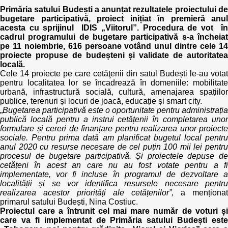
Trend Hunter
Primăria satului Budești a anunțat rezultatele proiectului de
bugetare participativă, proiect inițiat în premieră anul
Buletin EU-STRAT
acesta cu sprijinul IDIS „Viitorul”. Procedura de vot în
cadrul programului de bugetare participativă s-a încheiat
pe 11 noiembrie, 616 persoane votând unul dintre cele 14
Aplică la BUNELE PRACTICI
proiecte propuse de budeșteni și validate de autoritatea
locală.
Transparența întreprinderilor de stat
Cele 14 proiecte pe care cetăţenii din satul Budești le-au votat
pentru localitatea lor se încadrează în domeniile: mobilitate
urbană, infrastructură socială, cultură, amenajarea spațiilor
Cele mai bune și cele mai proaste politici locale din
publice, terenuri și locuri de joacă, educație și smart city.
Moldova
„
Bugetarea participativă este o oportunitate pentru administrația
publică locală pentru a instrui cetățenii în completarea unor
Democrația, independența și transparența instituțiilor
formulare și cereri de finanțare pentru realizarea unor proiecte
publice-cheie din Moldova
sociale. Pentru prima dată am planificat bugetul local pentru
anul 2020 cu resurse necesare de cel puțin 100 mii lei pentru
procesul de bugetare participativă. Și proiectele depuse de
Achiziții publice
cetățeni în acest an care nu au fost votate pentru a fi
implementate, vor fi incluse în programul de dezvoltare a
localității și se vor identifica resursele necesare pentru
Achizițiile publice în vizorul societății civile
realizarea acestor priorități ale cetățenilor
”
,
a menționat
primarul satului Budești, Nina Costiuc.
Proiectul care a întrunit cel mai mare număr de voturi și
care va fi implementat de Primăria satului Budești este