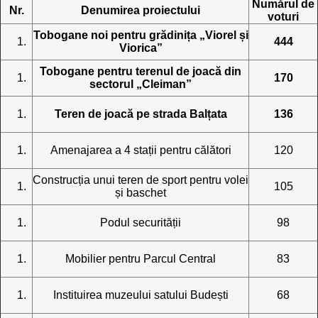
Numărul de
Nr.
Denumirea proiectului
voturi
Tobogane noi pentru grădinița „Viorel și
444
Viorica”
Tobogane pentru terenul de joacă din
170
sectorul „Cleiman”
Teren de joacă pe strada Balțata
136
Amenajarea a 4 stații pentru călători
120
Construcția unui teren de sport pentru volei
105
și baschet
Podul securității
98
Mobilier pentru Parcul Central
83
Instituirea muzeului satului Budești
68