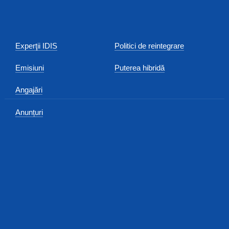
Experţii IDIS
Politici de reintegrare
Emisiuni
Puterea hibridă
Angajări
Anunțuri