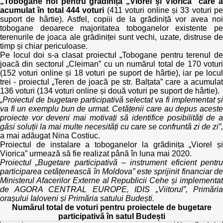
„Tobogane noi pentru grădinița „Viorel și Viorica” care a
acumulat în total 444 voturi
(411 voturi online și 33 voturi p
suport de hârtie). Astfel, copiii de la grădiniță vor avea noi
tobogane deoarece majoritatea toboganelor existente pe
terenurile de joaca ale grădiniței sunt vechi, uzate, distruse de
timp și chiar periculoase.
Pe locul doi s-a clasat proiectul „Tobogane pentru terenul de
joacă din sectorul „Cleiman” cu un numărul total de 170 voturi
(152 voturi online și 18 voturi pe suport de hârtie), iar pe locul
trei - proiectul „Teren de joacă pe str. Balțata” care a acumulat
136 voturi (134 voturi online și două voturi pe suport de hârtie).
„
Proiectul de bugetare participativă selectat va fi implementat și
va fi un exemplu bun de urmat. Cetățenii care au depus aceste
proiecte vor deveni mai motivați să identifice posibilități de a
găsi soluții la mai multe necesități cu care se confruntă zi de zi
”
,
a mai adăugat Nina Costiuc.
Proiectul de instalare a toboganelor la grădinița „Viorel și
Viorica” urmează să fie realizat până în luna mai 2020.
Proiectul „Bugetare participativă – instrument eficient pentru
participarea cetățenească în Moldova” este sprijinit financiar de
Ministerul Afacerilor Externe al Republicii Cehe și implementat
de AGORA CENTRAL EUROPE, IDIS „Viitorul”, Primăria
orașului Ialoveni și Primăria satului Budești.
Numărul total de voturi pentru proiectele de bugetare
participativă în satul Budești