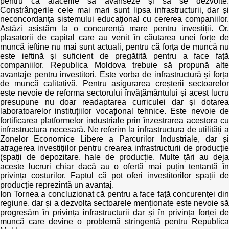
pentru ca afacerile să avanseze și să se dezvolte.
Constrângerile cele mai mari sunt lipsa infrastructurii, dar și
neconcordanța sistemului educațional cu cererea companiilor.
Astăzi asistăm la o concurență mare pentru investiții. Or,
plasatorii de capital care au venit în căutarea unei forțe de
muncă ieftine nu mai sunt actuali, pentru că forța de muncă nu
este ieftină și suficient de pregătită pentru a face față
companiilor. Republica Moldova trebuie să propună alte
avantaje pentru investitori. Este vorba de infrastructură și forța
de muncă calitativă. Pentru asigurarea creșterii sectoarelor
este nevoie de reforma sectorului învățământului și acest lucru
presupune nu doar readaptarea curriculei dar și dotarea
laboratoarelor instituțiilor vocațional tehnice. Este nevoie de
fortificarea platformelor industriale prin înzestrarea acestora cu
infrastructura necesară. Ne referim la infrastructura de utilități a
Zonelor Economice Libere a Parcurilor Industriale, dar și
atragerea investițiilor pentru crearea infrastructurii de producție
(spații de depozitare, hale de producție. Multe țări au deja
aceste lucruri chiar dacă au o ofertă mai puțin tentantă în
privința costurilor. Faptul că pot oferi investitorilor spații de
producție reprezintă un avantaj.
Ion Tornea a concluzionat că pentru a face față concurenței din
regiune, dar și a dezvolta sectoarele menționate este nevoie să
progresăm în privința infrastructurii dar și în privința forței de
muncă care devine o problemă stringentă pentru Republica