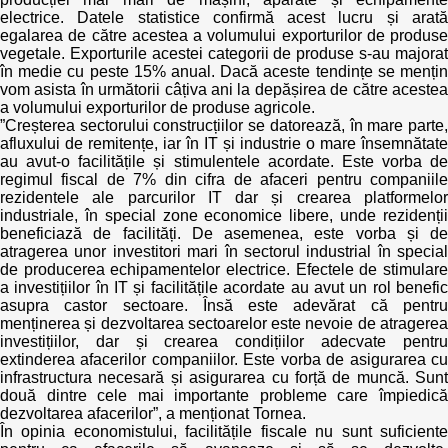
Trend Hunter
electrice. Datele statistice confirmă acest lucru și arată
egalarea de către acestea a volumului exporturilor de produse
Buletin EU-STRAT
vegetale. Exporturile acestei categorii de produse s-au majorat
în medie cu peste 15% anual. Dacă aceste tendințe se mențin
vom asista în următorii câțiva ani la depășirea de către acestea
Aplică la BUNELE PRACTICI
a volumului exporturilor de produse agricole.
”Creșterea sectorului construcțiilor se datorează, în mare parte,
Transparența întreprinderilor de stat
afluxului de remitențe, iar în IT și industrie o mare însemnătate
au avut-o facilitățile și stimulentele acordate. Este vorba de
regimul fiscal de 7% din cifra de afaceri pentru companiile
Cele mai bune și cele mai proaste politici locale din
rezidentele ale parcurilor IT dar și crearea platformelor
Moldova
industriale, în special zone economice libere, unde rezidenții
beneficiază de facilități. De asemenea, este vorba și de
Democrația, independența și transparența instituțiilor
atragerea unor investitori mari în sectorul industrial în special
publice-cheie din Moldova
de producerea echipamentelor electrice. Efectele de stimulare
a investițiilor în IT și facilitățile acordate au avut un rol benefic
asupra castor sectoare. Însă este adevărat că pentru
Achiziții publice
menținerea și dezvoltarea sectoarelor este nevoie de atragerea
investițiilor, dar și crearea condițiilor adecvate pentru
extinderea afacerilor companiilor. Este vorba de asigurarea cu
Achizițiile publice în vizorul societății civile
infrastructura necesară și asigurarea cu forță de muncă. Sunt
două dintre cele mai importante probleme care împiedică
dezvoltarea afacerilor”, a menționat Tornea.
În opinia economistului, facilitățile fiscale nu sunt suficiente