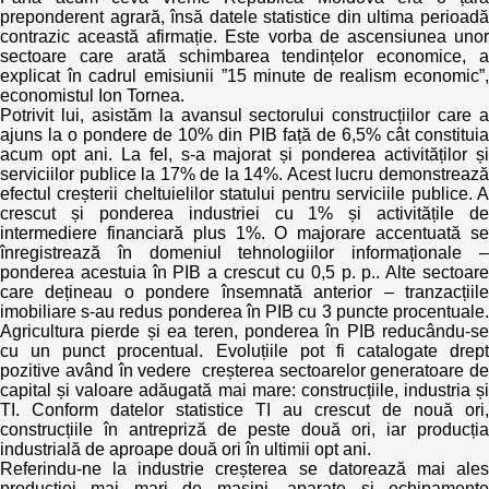
preponderent agrară, însă datele statistice din ultima perioadă
contrazic această afirmație. Este vorba de ascensiunea unor
Politici regionale
Rapoarte
sectoare care arată schimbarea tendințelor economice, a
explicat în cadrul emisiunii ”15 minute de realism economic”,
Bunele practici
economistul Ion Tornea.
Inițiative în derulare
Potrivit lui, asistăm la avansul sectorului construcțiilor care a
ajuns la o pondere de 10% din PIB față de 6,5% cât constituia
Laborator sociometric
Inițiative desfășurate
acum opt ani. La fel, s-a majorat și ponderea activităților și
serviciilor publice la 17% de la 14%. Acest lucru demonstrează
Transparența guvernării locale
efectul creșterii cheltuielilor statului pentru serviciile publice. A
Manual de proceduri
crescut și ponderea industriei cu 1% și activitățile de
intermediere financiară plus 1%. O majorare accentuată se
People Watch
Note & poziții​
înregistrează în domeniul tehnologiilor informaționale –
ponderea acestuia în PIB a crescut cu 0,5 p. p.. Alte sectoare
Proces democratic
care dețineau o pondere însemnată anterior – tranzacțiile
Organigrama IDIS
imobiliare s-au redus ponderea în PIB cu 3 puncte procentuale.
Agricultura pierde și ea teren, ponderea în PIB reducându-se
Agenda Națională de Business
Anunțuri
cu un punct procentual. Evoluțiile pot fi catalogate drept
pozitive având în vedere creșterea sectoarelor generatoare de
capital și valoare adăugată mai mare: construcțiile, industria și
Puterea hibridă
Consiliul consulativ internațional IDIS
TI. Conform datelor statistice TI au crescut de nouă ori,
construcțiile în antrepriză de peste două ori, iar producția
15 minute de realism economic
industrială de aproape două ori în ultimii opt ani.
Referindu-ne la industrie creșterea se datorează mai ales
producției mai mari de mașini, aparate și echipamente