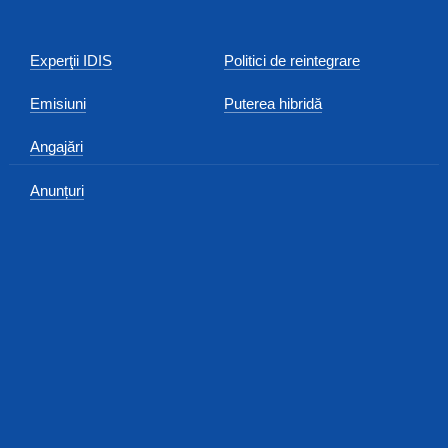
Experţii IDIS
Politici de reintegrare
Emisiuni
Puterea hibridă
Angajări
Anunțuri