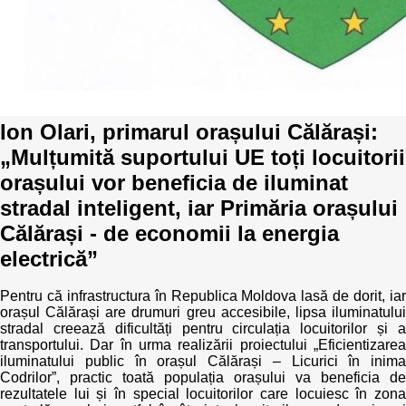
Trend Hunter
Buletin EU-STRAT
Aplică la BUNELE PRACTICI
Ion Olari, primarul orașului Călărași:
Transparența întreprinderilor de stat
„Mulțumită suportului UE toți locuitorii
Cele mai bune și cele mai proaste politici locale din
orașului vor beneficia de iluminat
Moldova
stradal inteligent, iar Primăria orașului
Democrația, independența și transparența instituțiilor
Călărași - de economii la energia
publice-cheie din Moldova
electrică”
Achiziții publice
Pentru că infrastructura în Republica Moldova lasă de dorit, iar
orașul Călărași are drumuri greu accesibile, lipsa iluminatului
Achizițiile publice în vizorul societății civile
stradal creează dificultăți pentru circulația locuitorilor și a
transportului. Dar în urma realizării proiectului „Eficientizarea
iluminatului public în orașul Călărași – Licurici în inima
Codrilor”, practic toată populația orașului va beneficia de
rezultatele lui și în special locuitorilor care locuiesc în zona