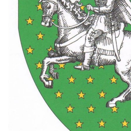
Politici regionale
Rapoarte
Bunele practici
Inițiative în derulare
Laborator sociometric
Inițiative desfășurate
Transparența guvernării locale
Manual de proceduri
People Watch
Note & poziții​
Proces democratic
Organigrama IDIS
Agenda Națională de Business
Anunțuri
Puterea hibridă
Consiliul consulativ internațional IDIS
15 minute de realism economic