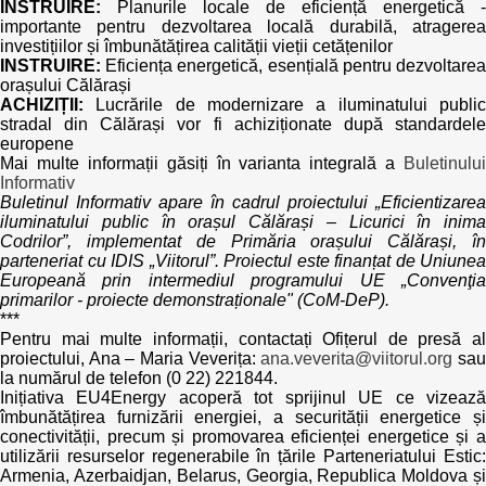
INSTRUIRE:
Planurile locale de eficiență energetică -
importante pentru dezvoltarea locală durabilă, atragerea
investițiilor și îmbunătățirea calității vieții cetățenilor
INSTRUIRE:
Eficiența energetică, esențială pentru dezvoltarea
orașului Călărași
ACHIZIȚII:
Lucrările de modernizare a iluminatului publi
stradal din Călărași vor fi achiziționate după standardele
europene
Mai multe informații găsiți în varianta integrală a
Buletinului
Informativ
Buletinul Informativ apare în cadrul proiectului „Eficientizarea
iluminatului public în orașul Călărași – Licurici în inima
Codrilor”, implementat de Primăria orașului Călărași, în
parteneriat cu IDIS „Viitorul”. Proiectul este finanțat de Uniunea
Europeană prin intermediul programului UE „Convenţia
primarilor - proiecte demonstraționale" (CoM-DeP).
***
Pentru mai multe informații, contactați Ofițerul de presă al
proiectului, Ana – Maria Veverița:
ana.veverita@viitorul.org
sa
la numărul de telefon (0 22) 221844.
Inițiativa EU4Energy acoperă tot sprijinul UE ce vizează
îmbunătățirea furnizării energiei, a securității energetice și
conectivității, precum și promovarea eficienței energetice și a
utilizării resurselor regenerabile în țările Parteneriatului Estic:
Armenia, Azerbaidjan, Belarus, Georgia, Republica Moldova și