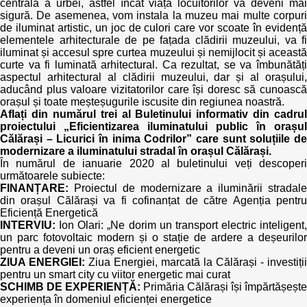
centrală a urbei, astfel încât viața locuitorilor va deveni mai
sigură. De asemenea, vom instala la muzeu mai multe corpuri
de iluminat artistic, un joc de culori care vor scoate în evidență
elementele arhitecturale de pe fațada clădirii muzeului, va fi
iluminat și accesul spre curtea muzeului și nemijlocit și această
curte va fi luminată arhitectural. Ca rezultat, se va îmbunătăți
aspectul arhitectural al clădirii muzeului, dar și al orașului,
aducând plus valoare vizitatorilor care își doresc să cunoască
orașul și toate meșteșugurile iscusite din regiunea noastră.
Aflați din numărul trei al Buletinului informativ din cadrul
proiectului „Eficientizarea iluminatului public în orașul
Călărași – Licurici în inima Codrilor” care sunt soluțiile de
modernizare a iluminatului stradal în orașul Călărași.
În numărul de ianuarie 2020 al buletinului veți descoperi
următoarele subiecte:
FINANȚARE:
Proiectul de modernizare a iluminării stradale
din orașul Călărași va fi cofinanțat de către Agenția pentru
Eficiență Energetică
INTERVIU:
Ion Olari: „Ne dorim un transport electric inteligent,
un parc fotovoltaic modern și o stație de ardere a deșeurilor
pentru a deveni un oraș eficient energetic
ZIUA ENERGIEI:
Ziua Energiei, marcată la Călărași - investiții
pentru un smart city cu viitor energetic mai curat
SCHIMB DE EXPERIENȚĂ:
Primăria Călărași își împărtășește
experiența în domeniul eficienței energetice