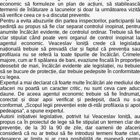
economic să formuleze un plan de acțiuni, să stabilească
termenii de înlăturare a lacunelor și doar la următoarea vizită
să verifice ceea ce s-a discutat preventiv.
Pentru a evita abuzurile din partea inspectorilor, participanții la
ședință au propus să fie clar separat controlul inopinat, pentru
anumite încălcări evidente, de controlul ordinar. Trebuie să fie
clar stipulat când poate veni organul de control inopinat la
agentul economic. Veaceslav Ioniță crede că legislația
națională trebuie să prevadă clar și faptul că prevenția sau
profilaxia nu se referă la toate tipurile de încălcări. Crimele
majore, cum ar fi spălarea de bani, evaziune fiscală în proporție
deosebit de mari, încălcări evidente ale legislației, nu trebuie
să se bucure de protecție, dar trebuie pedepsite în conformitate
cu legea.
Expertul a mai declarat că foarte multe încălcări ale mediului de
afaceri nu poartă un caracter critic, nu sunt ceva care aduc
daune. De aceea agentul economic trebuie să fie îndrumat,
corectat și doar apoi verificat și pedepsit, dacă nu s-a
conformat. „Scopul legii prevenției este di-ntâi profilaxia și apoi
pedeapsa”, a spune expertul.
Autorii inițiativei legislative, potrivit lui Veaceslav Ioniță, au
propus ca în proiectul de lege să fie stipulat un termen clar de
prevenție, de la 30 la 90 de zile, dar oamenii de afaceri
consideră că nu ar trebui să fie introduși termeni foarte clari,
deoarece ar limita și ar crea posibilități de manevră pentru