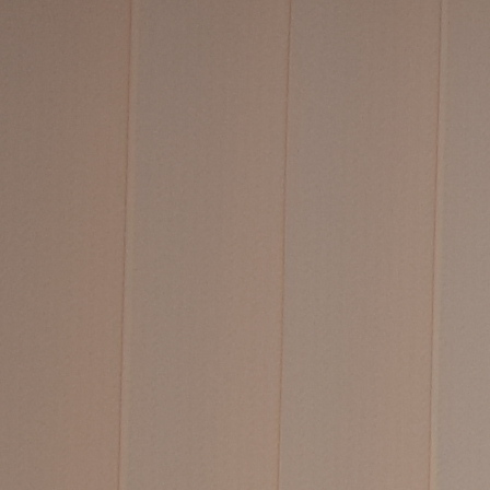
Politici regionale
Rapoarte
Bunele practici
Inițiative în derulare
Laborator sociometric
Inițiative desfășurate
Transparența guvernării locale
Manual de proceduri
People Watch
Note & poziții​
Proces democratic
Organigrama IDIS
Agenda Națională de Business
Anunțuri
Puterea hibridă
Consiliul consulativ internațional IDIS
15 minute de realism economic