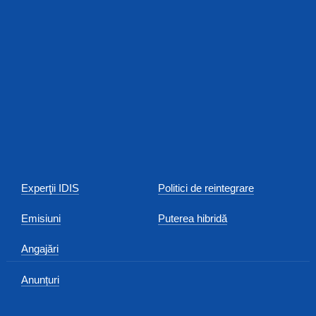
Experţii IDIS
Politici de reintegrare
Emisiuni
Puterea hibridă
Angajări
Anunțuri