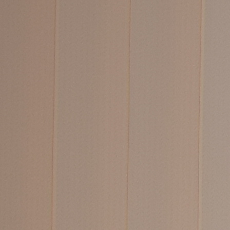
Trend Hunter
Buletin EU-STRAT
Aplică la BUNELE PRACTICI
Transparența întreprinderilor de stat
Cele mai bune și cele mai proaste politici locale din
Moldova
Democrația, independența și transparența instituțiilor
publice-cheie din Moldova
Achiziții publice
Achizițiile publice în vizorul societății civile