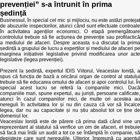
prevenției” s-a întrunit în prima
ședință
Businessul, în special cel mic și mijlociu, nu este astăzi protejat
de abuzurile inspectorilor, atunci când sunt efectuate controale
în activitatea agenților economici. O etapă premergătoare
controlului trebuie să fie acțiunea de prevenție sau profilactică
a mediului de afaceri. Despre aceasta s-a discutat la prima
ședință a grupului de lucru a experților și mediului de afaceri pe
marginea inițiativei legislative privind modificarea unor acte
legislative (legea prevenției).
Prezent la ședință, expertul IDIS Viitorul, Veaceslav Ioniță, a
spus că funcția de bază a oricărui organ de control al statului
trebuie să fie educarea omului de afaceri și apoi controlul lui. În
special acest lucru se referă la companiile mici. Dacă
companiile mari, spune expertul, au juriști, persoane calificate,
atunci în cazul companiilor mici, de multe ori acestea au
nereguli în activitatea lor și nu din cauza că vor să încalce
legea, dar nu au capacitate și nu știu absolut tot ce ține de
domeniul lor.
Veaceslav Ioniță este de părere că prima dată când vine un
reprezentant al statului să verifice un om de afaceri, el trebuie
să facă mai întâi un audit a tot ce se întâmplă în companie, să
depisteze care sunt neregulile. Ulterior, împreună cu agentul