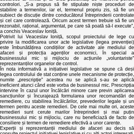
controlori. „S-a propus să fie stipulate niște proceduri de
stabilire a termenilor, iar el, termenul propriu zis, să fie un
subiect de discuție dintre conducătorul întreprinderii controlate
și cel care controlează. Oricum acest termen trebuie să fie un
rezonabil, rațional, argumentat, pe care să poată să-l execute”,
a conchis Veaceslav Ioniță.
Potrivit lui Veaceslav Ioniță, scopul proiectului de lege cu
privire la modificarea unor acte legislative (legea prevenției)
este îmbunătățirea condițiilor de activitate ale mediului de
afaceri și protecția agenților economici, în special a
businessului mic și mijlociu de acțiunile „voluntariste”
reprezentanților organelor de control.
În nota informativă a inițiativei legislative se spune că deși
legea controlului de stat conține unele mecanisme de protecție,
numite „prescripție” acestea nu se aplică s-au se aplică
ineficient atunci când este vorba de businessul mic. Prescripția
intervine în cazul unor încălcări minore care previn aplicarea
sancțiunilor și încurajează formularea unor recomandări de
remediere, cu stabilirea încălcărilor, prevederilor legale și un
termen pentru aceste remedieri. De cele mai multe ori, aceste
remedieri sunt cerute marilor întreprinderi și mai puțin
businessului mic și mijlociu, care nu beneficiază de facto de
consiliere și termen de remediere efectivă a unor carențe.
Experții și reprezentanții mediului de afaceri au decis să
consulte proiectul inițiativei legislative și cu alți actori interesați,