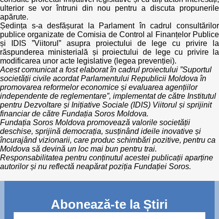
ulterior se vor întruni din nou pentru a discuta propunerile
apărute.
Ședința s-a desfășurat la Parlament în cadrul consultărilor
publice organizate de Comisia de Control al Finanțelor Publice
și IDIS ”Viitorul” asupra proiectului de lege cu privire la
răspunderea ministerială și proiectului de lege cu privire la
modificarea unor acte legislative (legea prevenției).
Acest comunicat a fost elaborat în cadrul proiectului ”Suportul
societății civile acordat Parlamentului Republicii Moldova în
promovarea reformelor economice și evaluarea agențiilor
independente de reglementare”, implementat de către Institutul
pentru Dezvoltare și Inițiative Sociale (IDIS) Viitorul și sprijinit
financiar de către Fundația Soros Moldova.
Fundația Soros Moldova promovează valorile societății
deschise, sprijină democrația, susținând ideile inovative și
încurajând vizionarii, care produc schimbări pozitive, pentru ca
Moldova să devină un loc mai bun pentru trai.
Responsabilitatea pentru conținutul acestei publicații aparține
autorilor și nu reflectă neapărat poziția Fundației Soros.
Abonează-te la Știri
Mail