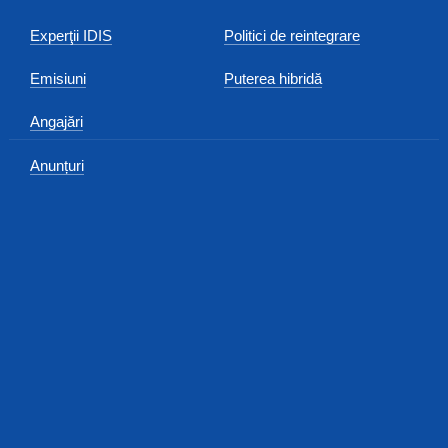
Experţii IDIS
Politici de reintegrare
Emisiuni
Puterea hibridă
Angajări
Anunțuri