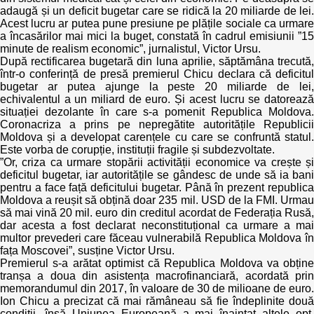
adaugă și un deficit bugetar care se ridică la 20 miliarde de lei.
Acest lucru ar putea pune presiune pe plățile sociale ca urmare
Politici regionale
Rapoarte
a încasărilor mai mici la buget, constată în cadrul emisiunii ”15
minute de realism economic”, jurnalistul, Victor Ursu.
Bunele practici
După rectificarea bugetară din luna aprilie, săptămâna trecută,
Inițiative în derulare
într-o conferință de presă premierul Chicu declara că deficitul
bugetar ar putea ajunge la peste 20 miliarde de lei,
Laborator sociometric
Inițiative desfășurate
echivalentul a un miliard de euro. Și acest lucru se datorează
situației dezolante în care s-a pomenit Republica Moldova.
Transparența guvernării locale
Coronacriza a prins pe nepregătite autoritățile Republicii
Manual de proceduri
Moldova și a developat carențele cu care se confruntă statul.
Este vorba de corupție, instituții fragile și subdezvoltate.
People Watch
Note & poziții​
”Or, criza ca urmare stopării activității economice va crește și
deficitul bugetar, iar autoritățile se gândesc de unde să ia bani
Proces democratic
pentru a face față deficitului bugetar. Până în prezent republica
Organigrama IDIS
Moldova a reușit să obțină doar 235 mil. USD de la FMI. Urmau
să mai vină 20 mil. euro din creditul acordat de Federația Rusă,
Agenda Națională de Business
Anunțuri
dar acesta a fost declarat neconstituțional ca urmare a mai
multor prevederi care făceau vulnerabilă Republica Moldova în
fața Moscovei”, susține Victor Ursu.
Puterea hibridă
Consiliul consulativ internațional IDIS
Premierul s-a arătat optimist că Republica Moldova va obține
tranșa a doua din asistența macrofinanciară, acordată prin
15 minute de realism economic
memorandumul din 2017, în valoare de 30 de milioane de euro.
Ion Chicu a precizat că mai rămâneau să fie îndeplinite două
condiții, însă Uniunea Europeană a mai înaintat altele opt.