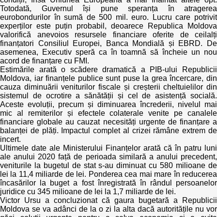
Trend Hunter
Totodată, Guvernul își pune speranța în atragerea
eurobondurilor în sumă de 500 mil. euro. Lucru care potrivit
Buletin EU-STRAT
experților este puțin probabil, deoarece Republica Moldova
valorifică anevoios resursele financiare oferite de ceilalți
finanțatori Consiliul Europei, Banca Mondială și EBRD. De
Aplică la BUNELE PRACTICI
asemenea, Executiv speră ca în toamnă să încheie un nou
acord de finanțare cu FMI.
Transparența întreprinderilor de stat
Estimările arată o scădere dramatică a PIB-ului Republicii
Moldova, iar finanțele publice sunt puse la grea încercare, din
cauza diminuării veniturilor fiscale și creșterii cheltuielilor din
Cele mai bune și cele mai proaste politici locale din
sistemul de ocrotire a sănătății și cel de asistență socială.
Moldova
Aceste evoluții, precum și diminuarea încrederii, nivelul mai
mic al remiterilor și efectele colaterale venite pe canalele
Democrația, independența și transparența instituțiilor
financiare globale au cauzat necesități urgente de finanțare a
publice-cheie din Moldova
balanței de plăți. Impactul complet al crizei rămâne extrem de
incert.
Ultimele date ale Ministerului Finanțelor arată că în patru luni
Achiziții publice
ale anului 2020 față de perioada similară a anului precedent,
veniturile la bugetul de stat s-au diminuat cu 580 milioane de
lei la 11,4 miliarde de lei. Ponderea cea mai mare în reducerea
Achizițiile publice în vizorul societății civile
încasărilor la buget a fost înregistrată în rândul persoanelor
juridice cu 345 milioane de lei la 1,7 miliarde de lei.
Victor Ursu a concluzionat că gaura bugetară a Republicii
Moldova se va adânci de la o zi la alta dacă autoritățile nu vor