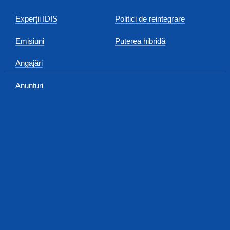
Experţii IDIS
Politici de reintegrare
Emisiuni
Puterea hibridă
Angajări
Anunțuri