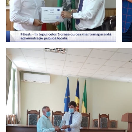
Politici regionale
Rapoarte
Bunele practici
Inițiative în derulare
Laborator sociometric
Inițiative desfășurate
Transparența guvernării locale
Manual de proceduri
People Watch
Note & poziții​
Proces democratic
Organigrama IDIS
Agenda Națională de Business
Anunțuri
Puterea hibridă
Consiliul consulativ internațional IDIS
15 minute de realism economic