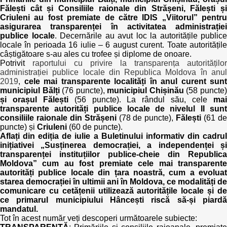
Fălești cât și Consiliile raionale din Strășeni, Fălești și
Criuleni au fost premiate de către IDIS „Viitorul” pentru
asigurarea transparenței în activitatea administrației
publice locale
. Decernările au avut loc la autoritățile publice
locale în perioada 16 iulie – 6 august curent. Toate autoritățile
câștigătoare s-au ales cu trofee și diplome de onoare.
Potrivit
raportului cu privire la transparența autorităților
administrației publice locale din Republica Moldova în anul
2019
,
cele mai transparente localități în anul curent sunt
municipiul Bălți
(76 puncte),
municipiul Chișinău
(58 puncte
și
orașul Fălești
(56 puncte). La rândul său, cele
ma
transparente autorități publice locale de nivelul II sunt
consiliile raionale din Strășeni
(78 de puncte),
Fălești
(61 d
puncte) și
Criuleni
(60 de puncte).
Aflați din ediția de iulie a Buletinului informativ din cadrul
inițiativei „Susținerea democrației, a independenței și
transparenței instituțiilor publice-cheie din Republica
Moldova” cum au fost premiate cele mai transparente
autorități publice locale din țara noastră, cum a evoluat
starea democrației în ultimii ani în Moldova, ce modalități de
comunicare cu cetățenii utilizează autoritățile locale și de
ce primarul municipiului Hâncești riscă să-și piardă
mandatul.
Tot în acest număr veți descoperi următoarele subiecte: