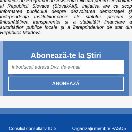
financiar de Programul de Asistență Oficială pentru Dezvoltare
al Republicii Slovace (SlovakAid). Inițiativa are ca scop
informarea publicului despre dezvoltarea democrației și
independența instituțiilor-cheie ale statului, precum și
îmbunătățirea transparenței și a stabilității financiare a
autorităților publice locale și a întreprinderilor de stat din
Republica Moldova.
Abonează-te la Știri
Mail
ABONEAZĂ
Consiliul consultativ IDIS
Organizaţii membre PASOS