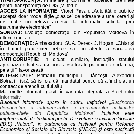
TRANSPARENȚĂ
: Primăriile și consiliile raioanale, premiate
pentru transparență de IDIS „Viitorul”
ACCES LA INFORMAȚIE
: Viorel Pîrvan: „Autoritățile public
acceptă doar modalitățile „clasice” de adresare a unei cereri și
de multe ori refuză accesul la informație solicitat prin
instrumente electronice”
SONDAJ:
Evoluția democrației din Republica Moldova în
ultimii cinci ani
DEMOCRAȚIE:
Ambasadorul SUA, Dereck J. Hogan: „Chiar și
în timpul pandemiei trebuie să fim atenți la sănătatea
democrației Republicii Moldova”
ANTI-CORUPȚIE:
În situații similare, instituțiile statului
apreciază diferit starea unor aleși locali: pe unii îi condamnă,
pe alții îi favorizează
INTEGRITATE:
Primarul municipiului Hâncești, Alexandru
Botnari, riscă să își piardă mandatul pentru că a încheiat un
contract de arendă cu fiul său
Mai multe informații găsiți în varianta integrală a
Buletinului
Informativ
Buletinul Informativ apare în cadrul inițiativei
„Susținerea
democrației, a independenței și transparenței instituțiilor
publice-cheie din Republica Moldova”
. Inițiativa est
implementată de Institutul pentru Dezvoltare și Inițiative Sociale
(IDIS) „Viitorul”, în parteneriat cu Institutul pentru Reforme
Economice și Sociale din Slovacia (INEKO) și este susținută