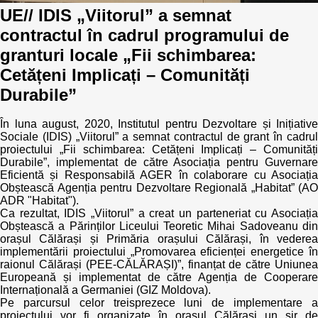
Trend Hunter
UE// IDIS „Viitorul” a semnat
contractul în cadrul programului de
Buletin EU-STRAT
granturi locale „Fii schimbarea:
Aplică la BUNELE PRACTICI
Cetățeni Implicați – Comunități
Durabile”
Transparența întreprinderilor de stat
În luna august, 2020, Institutul pentru Dezvoltare și Inițiative
Cele mai bune și cele mai proaste politici locale din
Sociale (IDIS) „Viitorul” a semnat contractul de grant în cadrul
Moldova
proiectului „Fii schimbarea: Cetățeni Implicați – Comunități
Durabile”, implementat de către Asociația pentru Guvernare
Eficientă și Responsabilă AGER în colaborare cu Asociația
Democrația, independența și transparența instituțiilor
Obștească Agenția pentru Dezvoltare Regională „Habitat” (AO
publice-cheie din Moldova
ADR "Habitat").
Ca rezultat, IDIS „Viitorul” a creat un parteneriat cu Asociația
Achiziții publice
Obștească a Părinților Liceului Teoretic Mihai Sadoveanu din
orașul Călărași și Primăria orașului Călărași, în vederea
implementării proiectului „Promovarea eficienței energetice în
Achizițiile publice în vizorul societății civile
raionul Călărași (PEE-CĂLĂRAȘI)”, finanțat de către Uniunea
Europeană și implementat de către Agenția de Cooperare
Internațională a Germaniei (GIZ Moldova).
Pe parcursul celor treisprezece luni de implementare a
proiectului vor fi organizate în orașul Călărași un șir de