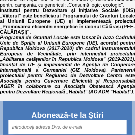
pentru campania, cu genericul: „Consumă logic, ecologic”.
Institutul pentru Dezvoltare și Inițiative Sociale (IDIS)
„Viitorul” este beneficiarul Programului de Granturi Locale
al Uniunii Europene (UE) și implementează proiectul
„Promovarea eficienței energetice în raionul Călărași (PEE-
CĂLĂRAȘI)”.
Programul de Granturi Locale este lansat în baza Cadrului
Unic de Sprijin al Uniunii Europene (UE), acordat pentru
Republica Moldova (2017-2020) din cadrul Instrumentului
European de Vecinătate, prin intermediul proiectului
„Abilitarea cetățenilor în Republica Moldova” (2019-2021),
finanțat de UE și implementat de Agenția de Cooperare
Internațională a Germaniei (GIZ Moldova). Partenerul
proiectului pentru Regiunea de Dezvoltare Centru este
Asociația pentru Guvernare Eficientă și Responsabilă
AGER în colaborare cu Asociația Obștească Agenția
pentru Dezvoltare Regională „Habitat” (AO ADR "Habitat").
Abonează-te la Știri
Mail