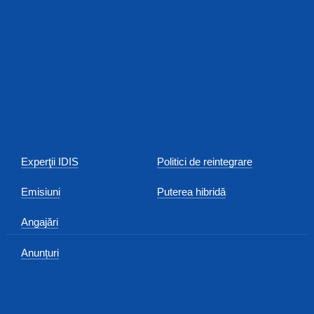
Experţii IDIS
Politici de reintegrare
Emisiuni
Puterea hibridă
Angajări
Anunțuri