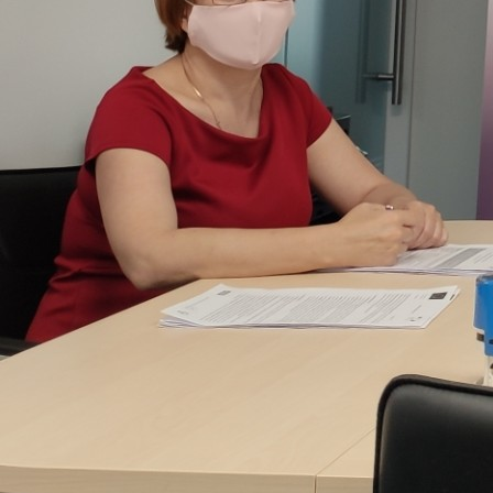
Politici regionale
Rapoarte
Bunele practici
Inițiative în derulare
Laborator sociometric
Inițiative desfășurate
Transparența guvernării locale
Manual de proceduri
People Watch
Note & poziții​
Proces democratic
Organigrama IDIS
Agenda Națională de Business
Anunțuri
Puterea hibridă
Consiliul consulativ internațional IDIS
15 minute de realism economic