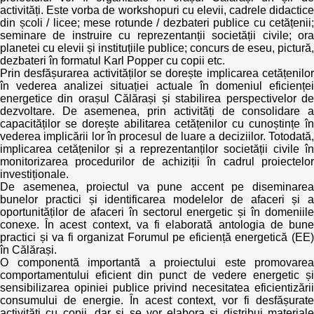
activități. Este vorba de workshopuri cu elevii, cadrele didactice
din școli / licee; mese rotunde / dezbateri publice cu cetățenii;
seminare de instruire cu reprezentanții societății civile; ora
planetei cu elevii și instituțiile publice; concurs de eseu, pictură,
dezbateri în formatul Karl Popper cu copii etc.
Prin desfășurarea activităților se dorește implicarea cetățenilor
în vederea analizei situației actuale în domeniul eficienței
energetice din orașul Călărași și stabilirea perspectivelor de
dezvoltare. De asemenea, prin activități de consolidare a
capacităților se dorește abilitarea cetățenilor cu cunoștințe în
vederea implicării lor în procesul de luare a deciziilor. Totodată,
implicarea cetățenilor și a reprezentanților societății civile în
monitorizarea procedurilor de achiziții în cadrul proiectelor
investiționale.
De asemenea, proiectul va pune accent pe diseminarea
bunelor practici și identificarea modelelor de afaceri și a
oportunităților de afaceri în sectorul energetic și în domeniile
conexe. În acest context, va fi elaborată antologia de bune
practici și va fi organizat Forumul pe eficiență energetică (EE)
în Călărași.
O componentă importantă a proiectului este promovarea
comportamentului eficient din punct de vedere energetic și
sensibilizarea opiniei publice privind necesitatea eficientizării
consumului de energie. În acest context, vor fi desfășurate
activități cu copii, dar și se vor elabora și distribui materiale