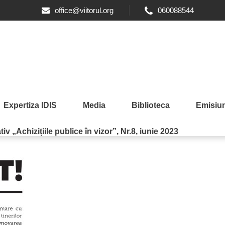
office@viitorul.org
060088544
Expertiza IDIS
Media
Biblioteca
Emisiun
iv „Achizițiile publice în vizor”, Nr.8, iunie 2023