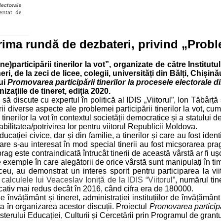
rima rundă de dezbateri, privind „Problem
participării tinerilor la vot”, organizate de către Institutul 
 de la zeci de licee, colegii, universități din Bălți, Chișinău
lui
Promovarea participării tinerilor la procesele electorale
zațiile de tineret, ediția 2020.
 să discute cu expertul în politică al IDIS „Viitorul”, Ion Tăbârț
ii diverse aspecte ale problemei participării tinerilor la vot, cu
 tinerilor la vot în contextul societății democratice și a statului
iabilitatea/potrivirea lor pentru viitorul Republicii Moldova.
ucației civice, dar și din familie, a tinerilor și care au fost iden
 care s-au interesat în mod special tinerii au fost micșorarea pra
ag este contraindicată întrucât tinerii de această vârstă ar fi u
exemple în care alegătorii de orice vârstă sunt manipulați în t
 liceu, au demonstrat un interes sporit pentru participarea la 
 calculele lui Veaceslav Ioniță de la IDIS “Viitorul”
, numărul tin
icativ mai redus decât în 2016, când cifra era de 180000.
învățământ și tineret, administrației instituțiilor de învățământ l
lta în organizarea acestor discuții. Proiectul
Promovarea participă
isterului Educației, Culturii și Cercetării prin Programul de grantu