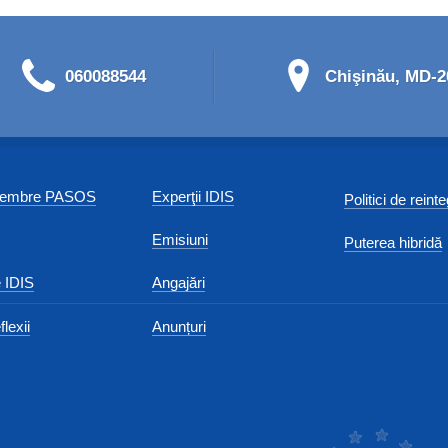
060088544
Chişinău, MD-20
 membre PASOS
Experţii IDIS
Politici de reint
Emisiuni
Puterea hibridă
 IDIS
Angajări
flexii
Anunțuri