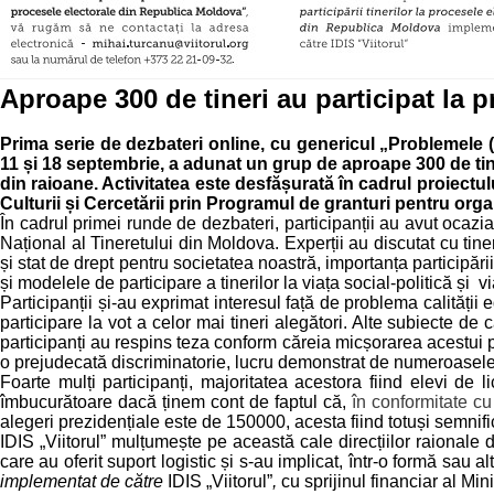
Aproape 300 de tineri au participat la p
Prima serie de dezbateri online, cu genericul „Problemele (ne)
11 și 18 septembrie, a adunat un grup de aproape 300 de tineri,
din raioane. Activitatea este desfășurată în cadrul proiectu
Culturii și Cercetării prin Programul de granturi pentru organi
În cadrul primei runde de dezbateri, participanții au avut ocazia
Național al Tineretului din Moldova. Experții au discutat cu tiner
și stat de drept pentru societatea noastră, importanța participării
și modelele de participare a tinerilor la viața social-politică și v
Participanții și-au exprimat interesul față de problema calității ed
participare la vot a celor mai tineri alegători. Alte subiecte de
participanți au respins teza conform căreia micșorarea acestui pr
o prejudecată discriminatorie, lucru demonstrat de numeroasele 
Foarte mulți participanți, majoritatea acestora fiind elevi de
îmbucurătoare dacă ținem cont de faptul că,
în conformitate cu
alegeri prezidențiale este de 150000, acesta fiind totuși semnif
IDIS „Viitorul” mulțumește pe această cale direcțiilor raionale de 
care au oferit suport logistic și s-au implicat, într-o formă sau a
implementat de către
IDIS „Viitorul”
,
cu sprijinul financiar al Min