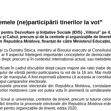
ele (ne)participării tinerilor la vot”
pentru Dezvoltare și Inițiative Sociale (IDIS) „Viitorul” pe 4,
 și Cahul, precum și de la centrele și organizațiile de tineret
 din Republica Moldova,
finanțat de către Ministerul Educației
ă și cu Dumitru Stoica, membru al Biroului executiv al Consiliului
m ar fi aspectul înțelegerii importanței conceptelor de democrație
 de drept, precum și în contextul internațional actual, sau metodele
tificate în cadrul discuțiilor drept cauze majore ale ratei slabe de
gului de vârstă pentru participarea la vot de la 16 ani. Mai mulți
șor de manipulat. A fost exprimată părerea că aceasta ar constitui
impul campaniilor electorale.
viitoarele procese electorale din Republica Moldova, constatare
erilor moldoveni care vor putea vota în premieră la următoarel
iceal și universitar, centrelor de tineret, precum și tuturor celor
rii tinerilor la procesele electorale din Republica Moldova est
ri pentru organizațiile de tineret, ediția 2020.