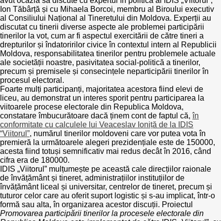
avut ocazia să discute cu expertul în politică al IDIS „Viitorul”,
Trend Hunter
Ion Tăbârță și cu Mihaela Borcoi, membru al Biroului executiv
al Consiliului Național al Tineretului din Moldova. Experții au
Buletin EU-STRAT
discutat cu tinerii diverse aspecte ale problemei participării
tinerilor la vot, cum ar fi aspectul exercitării de către tineri a
drepturilor și îndatoririlor civice în contextul intern al Republicii
Aplică la BUNELE PRACTICI
Moldova, responsabilitatea tinerilor pentru problemele actuale
ale societății noastre, pasivitatea social-politică a tinerilor,
Transparența întreprinderilor de stat
precum și premisele și consecințele neparticipării tinerilor în
procesul electoral.
Foarte mulți participanți, majoritatea acestora fiind elevi de
Cele mai bune și cele mai proaste politici locale din
liceu, au demonstrat un interes sporit pentru participarea la
Moldova
viitoarele procese electorale din Republica Moldova,
constatare îmbucurătoare dacă ținem cont de faptul că,
în
Democrația, independența și transparența instituțiilor
conformitate cu calculele lui Veaceslav Ioniță de la IDIS
publice-cheie din Moldova
“Viitorul”
, numărul tinerilor moldoveni care vor putea vota în
premieră la următoarele alegeri prezidențiale este de 150000,
acesta fiind totuși semnificativ mai redus decât în 2016, când
Achiziții publice
cifra era de 180000.
IDIS „Viitorul” mulțumește pe această cale direcțiilor raionale
de învățământ și tineret, administrațiilor instituțiilor de
Achizițiile publice în vizorul societății civile
învățământ liceal și universitar, centrelor de tineret, precum și
tuturor celor care au oferit suport logistic și s-au implicat, într-o
formă sau alta, în organizarea acestor discuții. Proiectul
Promovarea participării tinerilor la procesele electorale din