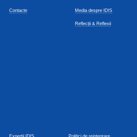
Contacte
Media despre IDIS
Reflecții & Reflexii
Experţii IDIS
Politici de reintegrare