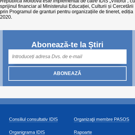
Republica Moldova este implementat de către
IDIS „Viitorul”
,
cu
sprijinul financiar al Ministerului Educației, Culturii și Cercetării
prin Programul de granturi pentru organizațiile de tineret, ediția
2020.
Abonează-te la Știri
Mail
ABONEAZĂ
Consiliul consultativ IDIS
Organizaţii membre PASOS
Organigrama IDIS
Rapoarte