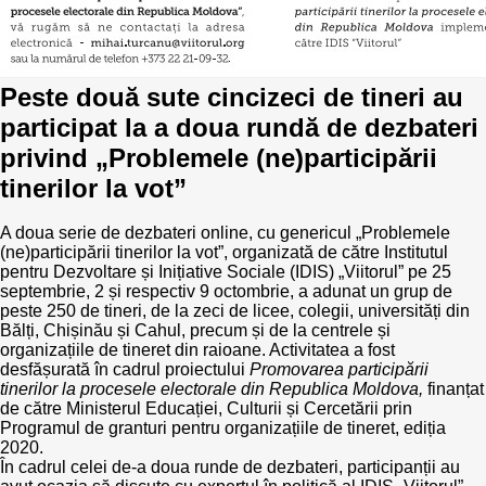
Politici regionale
Rapoarte
Bunele practici
Peste două sute cincizeci de tineri au
Inițiative în derulare
participat la a doua rundă de dezbateri
Laborator sociometric
Inițiative desfășurate
privind „Problemele (ne)participării
tinerilor la vot”
Transparența guvernării locale
Manual de proceduri
A doua serie de dezbateri online, cu genericul „Problemele
People Watch
Note & poziții​
(ne)participării tinerilor la vot”, organizată de către Institutul
pentru Dezvoltare și Inițiative Sociale (IDIS) „Viitorul” pe 25
Proces democratic
septembrie, 2 și respectiv 9 octombrie, a adunat un grup de
Organigrama IDIS
peste 250 de tineri, de la zeci de licee, colegii, universități din
Bălți, Chișinău și Cahul, precum și de la centrele și
Agenda Națională de Business
Anunțuri
organizațiile de tineret din raioane. Activitatea a fost
desfășurată în cadrul proiectului
Promovarea participării
tinerilor la procesele electorale din Republica Moldova,
Puterea hibridă
finanțat
Consiliul consulativ internațional IDIS
de către Ministerul Educației, Culturii și Cercetării prin
Programul de granturi pentru organizațiile de tineret, ediția
15 minute de realism economic
2020.
În cadrul celei de-a doua runde de dezbateri, participanții au