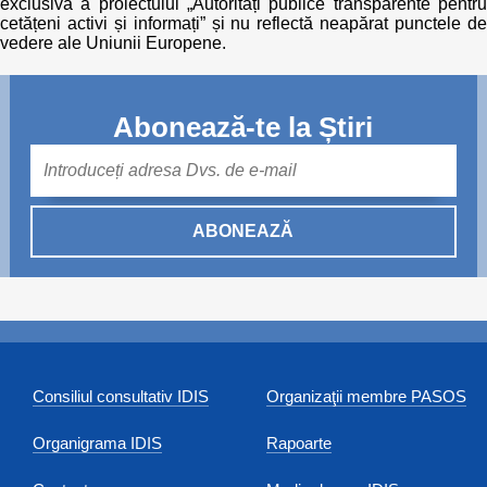
exclusivă a proiectului „Autorități publice transparente pentru
cetățeni activi și informați” și nu reflectă neapărat punctele de
vedere ale Uniunii Europene.
Abonează-te la Știri
Mail
ABONEAZĂ
Consiliul consultativ IDIS
Organizaţii membre PASOS
Organigrama IDIS
Rapoarte