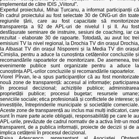
Trend Hunter
implementat de către IDIS „Viitorul”.
Expertul proiectului, Mihai Țurcanu, a informat participanții că
Buletin EU-STRAT
în cadrul proiectului au fost selectate 30 de ONG-uri din toate
regiunile țării, care au fost capacitate să monitorizeze
transparența a 92 de APL-uri de nivelul I și II. Au fost
Aplică la BUNELE PRACTICI
desfășurate seminare de instruire, sesiuni de coaching, iar ca
rezultat - elaborate 30 de rapoarte. Totodată, au avut loc trei
emisiuni TV la nivel regional, la Drochia TV din orașul Drochia,
Transparența întreprinderilor de stat
la Albasat TV din orașul Nisporeni și la Media TV din orașul
Cimișlia, pentru a aduce la cunoștința cetățenilor concluziile și
Cele mai bune și cele mai proaste politici locale din
recomandările rapoartelor de monitorizare. De asemenea, trei
Moldova
evenimente publice sunt organizate pentru a aduce la
cunoștința APL-urilor concluziile și recomandările rapoartelor.
Viorel Pîrvan, le-a spus participanților că au fost monitorizate
Democrația, independența și transparența instituțiilor
nouă zone de transparență: accesul al informație; participarea
publice-cheie din Moldova
în procesul decizional; achizițiile publice; administrarea
proprietății publice; procesul bugetar; resursele umane;
Achiziții publice
serviciile sociale; etica profesională și conflictele de interese; și
investițiile, întreprinderile municipale și societățile comerciale.
Aceste zone de transparență au inclus mai mulți indicatori, care
Achizițiile publice în vizorul societății civile
sunt în mare parte acele obligații, responsabilități pe care le au
APL-urile, prevăzute de cadrul normativ de a activa într-un mod
transparent, de a publica informații, proiecte de decizii și de a
implica cetățenii în procesul decizional.
Raisa Adescenco, reprezentant al Asociației Obștești