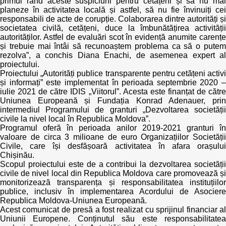
primul rând aceste suspiciuni pentru cetățeni și să nu mai
planeze în activitatea locală și astfel, să nu fie învinuiți cei
responsabili de acte de corupție. Colaborarea dintre autorități și
societatea civilă, cetățeni, duce la îmbunătățirea activității
autorităților. Astfel de evaluări scot în evidență anumite carențe
și trebuie mai întâi să recunoaștem problema ca să o putem
rezolva”, a conchis Diana Enachi, de asemenea expert al
proiectului.
Proiectului „Autorități publice transparente pentru cetățeni activi
și informați” este implementat în perioada septembrie 2020 –
iulie 2021 de către IDIS „Viitorul”. Acesta este finanțat de către
Uniunea Europeană și Fundația Konrad Adenauer, prin
intermediul Programului de granturi „Dezvoltarea societății
civile la nivel local în Republica Moldova”.
Programul oferă în perioada anilor 2019-2021 granturi în
valoare de circa 3 milioane de euro Organizațiilor Societății
Civile, care își desfășoară activitatea în afara orașului
Chișinău.
Scopul proiectului este de a contribui la dezvoltarea societății
civile de nivel local din Republica Moldova care promovează și
monitorizează transparența și responsabilitatea instituțiilor
publice, inclusiv în implementarea Acordului de Asociere
Republica Moldova-Uniunea Europeană.
Acest comunicat de presă a fost realizat cu sprijinul financiar al
Uniunii Europene. Conținutul său este responsabilitatea