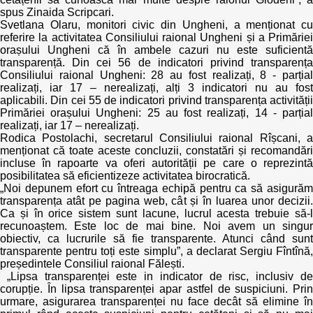
spus Zinaida Scripcari.
Svetlana Olaru, monitori civic din Ungheni, a menționat cu
referire la activitatea Consiliului raional Ungheni și a Primăriei
orașului Ungheni că în ambele cazuri nu este suficientă
transparență. Din cei 56 de indicatori privind transparența
Consiliului raional Ungheni: 28 au fost realizați, 8 - parțial
realizați, iar 17 – nerealizați, alți 3 indicatori nu au fost
aplicabili. Din cei 55 de indicatori privind transparența activității
Primăriei orașului Ungheni: 25 au fost realizați, 14 - parțial
realizați, iar 17 – nerealizați.
Rodica Postolachi, secretarul Consiliului raional Rîșcani, a
menționat că toate aceste concluzii, constatări și recomandări
incluse în rapoarte va oferi autorității pe care o reprezintă
posibilitatea să eficientizeze activitatea birocratică.
„Noi depunem efort cu întreaga echipă pentru ca să asigurăm
transparența atât pe pagina web, cât și în luarea unor decizii.
Ca și în orice sistem sunt lacune, lucrul acesta trebuie să-l
recunoaștem. Este loc de mai bine. Noi avem un singur
obiectiv, ca lucrurile să fie transparente. Atunci când sunt
transparente pentru toți este simplu”, a declarat Sergiu Fîntînă,
președintele Consiliul raional Fălești.
„Lipsa transparenței este in indicator de risc, inclusiv de
corupție. În lipsa transparenței apar astfel de suspiciuni. Prin
urmare, asigurarea transparenței nu face decât să elimine în