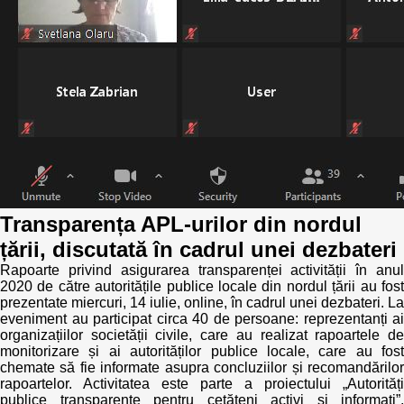
Politici regionale
Rapoarte
Bunele practici
Inițiative în derulare
Laborator sociometric
Inițiative desfășurate
Transparența guvernării locale
Manual de proceduri
People Watch
Note & poziții​
Transparența APL-urilor din nordul
Proces democratic
țării, discutată în cadrul unei dezbateri
Organigrama IDIS
Rapoarte privind asigurarea transparenței activității în anul
Agenda Națională de Business
2020 de către autoritățile publice locale din nordul țării au fost
Anunțuri
prezentate miercuri, 14 iulie, online, în cadrul unei dezbateri. La
eveniment au participat circa 40 de persoane: reprezentanți ai
Puterea hibridă
Consiliul consulativ internațional IDIS
organizațiilor societății civile, care au realizat rapoartele de
monitorizare și ai autorităților publice locale, care au fost
15 minute de realism economic
chemate să fie informate asupra concluziilor și recomandărilor
rapoartelor. Activitatea este parte a proiectului „Autorități
publice transparente pentru cetățeni activi și informați”,