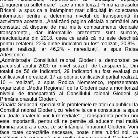
„Lingureni cu suflet mare”, care a monitorizat Primăria orașului
Briceni, a spus ca a întâmpinat mari dificultăți în colectarea
informației pentru a determina nivelul de transparență în
activitatea acesteia. „Analizând pagina oficială a primăriei am
constatat că dispune de mai multe compartimente dedicate
transparenței, dar informațiile prezentate sunt sumare,
neactualizate din 2018, ceea ce arată că nu este deschisă
pentru cetățeni. 23% dintre indicatori au fost realizați, 30,8% -
parțial realizați, iar 46,2% - nerealizați”, a spus Raisa
Adescenco.
„Administrația Consiliului raional Glodeni a demonstrat pe
parcursul anului 2020 un nivel scăzut de transparență. Din
totalul de 56 de indicatori, 29 indicatori au fost evaluați cu
calificativul nerealizat, 17 au obținut calificativul parțial realizat,
10 – realizat”, a spus Rodica Nemerenco, reprezentanta
organizației „Media Regional” de la Glodeni care a monitorizat
nivelul de transparență al Consiliului raional Glodeni și
Primăria orașului Glodeni.
Zinaida Scripcari, specialist în problemele relației cu publicul la
Consiliul raional Glodeni, cu referire la cele constatate, a spus
că „toate abaterile vor fi remediate”. „Transparența pentru noi
este importantă, pentru că ne permite să aducem mai multă
lumină asupra a ceea ce se întâmplă în raionul Glodeni. Vom
face toate corectările necesare, poate niște rubrici noi, ca
cetățenii să cunoască mai multe despre raionul Glodeni”, a