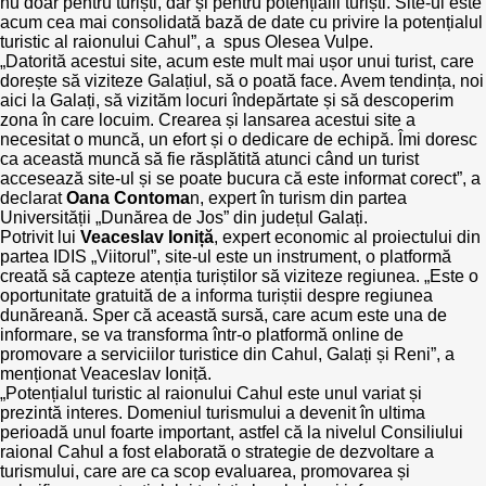
nu doar pentru turiști, dar și pentru potențialii turiști. Site-ul este
acum cea mai consolidată bază de date cu privire la potențialul
turistic al raionului Cahul”, a spus Olesea Vulpe.
„Datorită acestui site, acum este mult mai ușor unui turist, care
dorește să viziteze Galațiul, să o poată face. Avem tendința, noi
aici la Galați, să vizităm locuri îndepărtate și să descoperim
zona în care locuim. Crearea și lansarea acestui site a
necesitat o muncă, un efort și o dedicare de echipă. Îmi doresc
ca această muncă să fie răsplătită atunci când un turist
accesează site-ul și se poate bucura că este informat corect”, a
declarat
Oana Contoma
n, expert în turism din partea
Universității „Dunărea de Jos” din județul Galați.
Potrivit lui
Veaceslav Ioniță
, expert economic al proiectului din
partea IDIS „Viitorul”, site-ul este un instrument, o platformă
creată să capteze atenția turiștilor să viziteze regiunea. „Este o
oportunitate gratuită de a informa turiștii despre regiunea
dunăreană. Sper că această sursă, care acum este una de
informare, se va transforma într-o platformă online de
promovare a serviciilor turistice din Cahul, Galați și Reni”, a
menționat Veaceslav Ioniță.
„Potențialul turistic al raionului Cahul este unul variat și
prezintă interes. Domeniul turismului a devenit în ultima
perioadă unul foarte important, astfel că la nivelul Consiliului
raional Cahul a fost elaborată o strategie de dezvoltare a
turismului, care are ca scop evaluarea, promovarea și