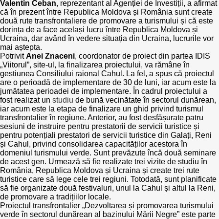
Valentin Ceban
, reprezentant al Agenției de Investiții, a afirmat
că în prezent între Republica Moldova și România sunt create
două rute transfrontaliere de promovare a turismului și că este
dorința de a face același lucru între Republica Moldova și
Ucraina, dar având în vedere situația din Ucraina, lucrurile vor
mai aștepta.
Potrivit
Anei Znaceni
, coordonator de proiect din partea IDIS
„Viitorul”, site-ul, la finalizarea proiectului, va rămâne în
gestiunea Consiliului raional Cahul. La fel, a spus că proiectul
are o perioadă de implementare de 30 de luni, iar acum este la
jumătatea perioadei de implementare. În cadrul proiectului a
fost realizat un
studiu
de bună vecinătate în sectorul dunărean,
iar acum este la etapa de finalizare un ghid privind turismul
transfrontalier în regiune. Anterior, au fost desfășurate patru
sesiuni de instruire pentru prestatorii de servicii turistice și
pentru potențiali prestatori de servicii turistice din Galați, Reni
și Cahul, privind consolidarea capacităților acestora în
domeniul turismului verde. Sunt prevăzute încă două seminare
de acest gen. Urmează să fie realizate trei vizite de studiu în
România, Republica Moldova și Ucraina și create trei rute
turistice care să lege cele trei regiuni. Totodată, sunt planificate
să fie organizate două festivaluri, unul la Cahul și altul la Reni,
de promovare a tradițiilor locale.
Proiectul transfrontalier „Dezvoltarea și promovarea turismului
verde în sectorul dunărean al bazinului Mării Negre” este parte