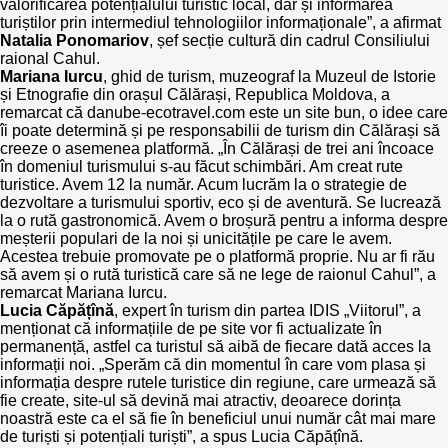
valorificarea potențialului turistic local, dar și informarea
turiștilor prin intermediul tehnologiilor informaționale”, a afirmat
Natalia Ponomariov
, șef secție cultură din cadrul Consiliului
raional Cahul.
Mariana Iurcu
, ghid de turism, muzeograf la Muzeul de Istorie
și Etnografie din orașul Călărași, Republica Moldova, a
remarcat că danube-ecotravel.com este un site bun, o idee care
îi poate determină și pe responsabilii de turism din Călărași să
creeze o asemenea platformă. „În Călărași de trei ani încoace
în domeniul turismului s-au făcut schimbări. Am creat rute
turistice. Avem 12 la număr. Acum lucrăm la o strategie de
dezvoltare a turismului sportiv, eco și de aventură. Se lucrează
la o rută gastronomică. Avem o broșură pentru a informa despre
meșterii populari de la noi și unicitățile pe care le avem.
Acestea trebuie promovate pe o platformă proprie. Nu ar fi rău
să avem și o rută turistică care să ne lege de raionul Cahul”, a
remarcat Mariana Iurcu.
Lucia Căpățînă
, expert în turism din partea IDIS „Viitorul”, a
menționat că informațiile de pe site vor fi actualizate în
permanență, astfel ca turistul să aibă de fiecare dată acces la
informații noi. „Sperăm că din momentul în care vom plasa și
informația despre rutele turistice din regiune, care urmează să
fie create, site-ul să devină mai atractiv, deoarece dorința
noastră este ca el să fie în beneficiul unui număr cât mai mare
de turiști și potențiali turiști”, a spus Lucia Căpățînă.