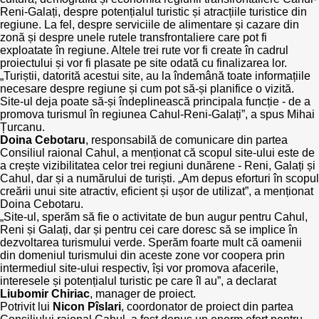
Reni-Galați, despre potențialul turistic și atracțiile turistice din
regiune. La fel, despre serviciile de alimentare și cazare din
zonă și despre unele rutele transfrontaliere care pot fi
exploatate în regiune. Altele trei rute vor fi create în cadrul
proiectului și vor fi plasate pe site odată cu finalizarea lor.
„Turiștii, datorită acestui site, au la îndemână toate informațiile
necesare despre regiune și cum pot să-și planifice o vizită.
Site-ul deja poate să-și îndeplinească principala funcție - de a
promova turismul în regiunea Cahul-Reni-Galați”, a spus Mihai
Țurcanu.
Doina Cebotaru
, responsabilă de comunicare din partea
Consiliul raional Cahul, a menționat că scopul site-ului este de
a crește vizibilitatea celor trei regiuni dunărene - Reni, Galați și
Cahul, dar și a numărului de turiști. „Am depus eforturi în scopul
creării unui site atractiv, eficient și ușor de utilizat”, a menționat
Doina Cebotaru.
„Site-ul, sperăm să fie o activitate de bun augur pentru Cahul,
Reni și Galați, dar și pentru cei care doresc să se implice în
dezvoltarea turismului verde. Sperăm foarte mult că oamenii
din domeniul turismului din aceste zone vor coopera prin
intermediul site-ului respectiv, își vor promova afacerile,
interesele și potențialul turistic pe care îl au”, a declarat
Liubomir Chiriac
, manager de proiect.
Potrivit lui
Nicon Pîslari
, coordonator de proiect din partea