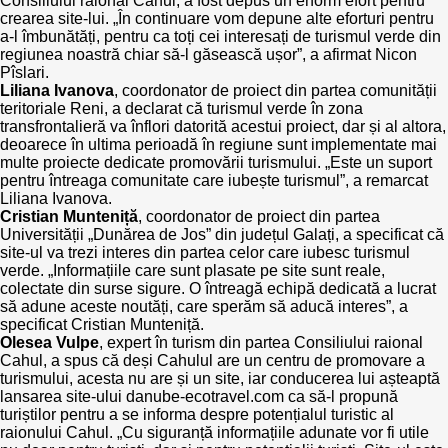
Consiliului raional Cahul, a fost depus un enorm efort pentru
crearea site-lui. „În continuare vom depune alte eforturi pentru
a-l îmbunătăți, pentru ca toți cei interesați de turismul verde din
regiunea noastră chiar să-l găsească ușor”, a afirmat Nicon
Pîslari.
Liliana Ivanova
, coordonator de proiect din partea comunității
teritoriale Reni, a declarat că turismul verde în zona
transfrontalieră va înflori datorită acestui proiect, dar și al altora,
deoarece în ultima perioadă în regiune sunt implementate mai
multe proiecte dedicate promovării turismului. „Este un suport
pentru întreaga comunitate care iubește turismul”, a remarcat
Liliana Ivanova.
Cristian Munteniță
, coordonator de proiect din partea
Universității „Dunărea de Jos” din județul Galați, a specificat că
site-ul va trezi interes din partea celor care iubesc turismul
verde. „Informațiile care sunt plasate pe site sunt reale,
colectate din surse sigure. O întreagă echipă dedicată a lucrat
să adune aceste noutăți, care sperăm să aducă interes”, a
specificat Cristian Munteniță.
Olesea Vulpe
, expert în turism din partea Consiliului raional
Cahul, a spus că deși Cahulul are un centru de promovare a
turismului, acesta nu are și un site, iar conducerea lui așteaptă
lansarea site-ului danube-ecotravel.com ca să-l propună
turiștilor pentru a se informa despre potențialul turistic al
raionului Cahul. „Cu siguranță informațiile adunate vor fi utile