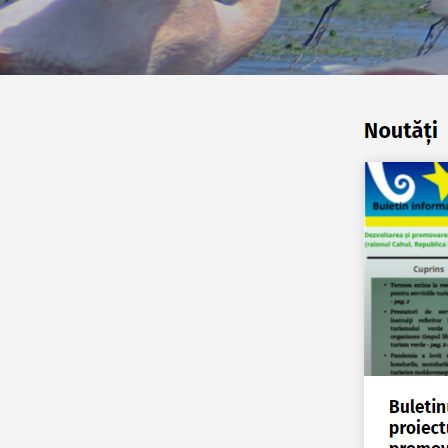
Politici regionale
Rapoarte
Bunele practici
Inițiative în derulare
Laborator sociometric
Inițiative desfășurate
Transparența guvernării locale
Manual de proceduri
People Watch
Note & poziții​
Proces democratic
Organigrama IDIS
Agenda Națională de Business
Anunțuri
Puterea hibridă
Consiliul consulativ internațional IDIS
15 minute de realism economic