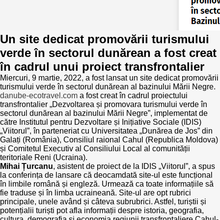
Trend Hunter
Buletin EU-STRAT
Un site dedicat promovării turismului
Aplică la BUNELE PRACTICI
verde în sectorul dunărean a fost creat
în cadrul unui proiect transfrontalier
Transparența întreprinderilor de stat
Miercuri, 9 martie, 2022, a fost lansat un site dedicat promovării
turismului verde în sectorul dunărean al bazinului Mării Negre.
Cele mai bune și cele mai proaste politici locale din
danube-ecotravel.com
a fost creat în cadrul proiectului
Moldova
transfrontalier „Dezvoltarea și promovara turismului verde în
sectorul dunărean al bazinului Mării Negre”, implementat de
către Institutul pentru Dezvoltare și Inițiative Sociale (IDIS)
Democrația, independența și transparența instituțiilor
„Viitorul”, în parteneriat cu Universitatea „Dunărea de Jos” din
publice-cheie din Moldova
Galați (România), Consiliul raional Cahul (Republica Moldova)
și Comitetul Executiv al Consiliului Local al comunității
Achiziții publice
teritoriale Reni (Ucraina).
Mihai Țurcanu
, asistent de proiect de la IDIS „Viitorul”, a spus
la conferința de lansare că deocamdată site-ul este funcțional
Achizițiile publice în vizorul societății civile
în limbile română și engleză. Urmează ca toate informațiile să
fie traduse și în limba ucraineană. Site-ul are opt rubrici
principale, unele având și câteva subrubrici. Astfel, turiștii și
potențialii turiști pot afla informații despre istoria, geografia,
cultura, demografia și economia regiunii transfrontaliere Cahul-