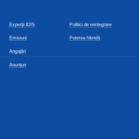
Experţii IDIS
Politici de reintegrare
Emisiuni
Puterea hibridă
Angajări
Anunțuri