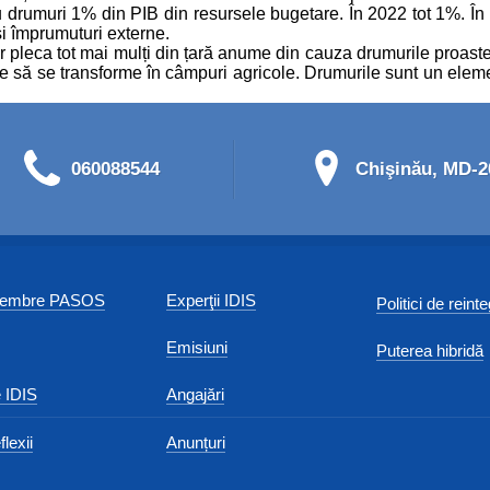
rumuri 1% din PIB din resursele bugetare. În 2022 tot 1%. În 201
 și împrumuturi externe.
 vor pleca tot mai mulți din țară anume din cauza drumurile proast
e să se transforme în câmpuri agricole. Drumurile sunt un element
060088544
Chişinău, MD-20
 membre PASOS
Experţii IDIS
Politici de reint
Emisiuni
Puterea hibridă
 IDIS
Angajări
flexii
Anunțuri