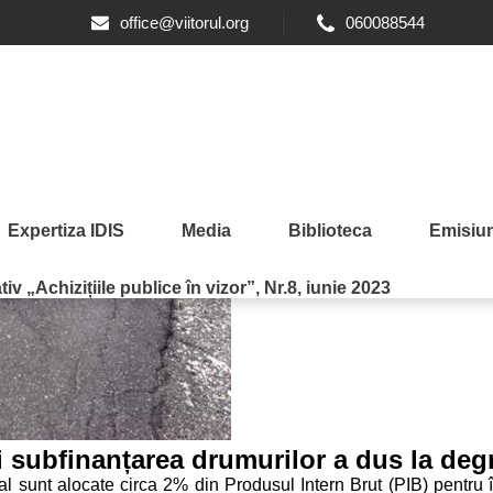
office@viitorul.org
060088544
Expertiza IDIS
Media
Biblioteca
Emisiun
iv „Achizițiile publice în vizor”, Nr.8, iunie 2023
i subfinanțarea drumurilor a dus la degr
sunt alocate circa 2% din Produsul Intern Brut (PIB) pentru într