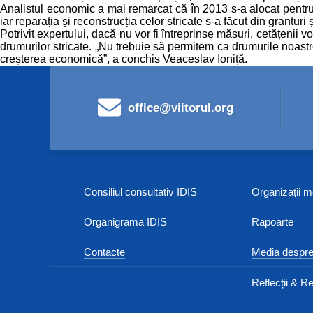
Analistul economic a mai remarcat că în 2013 s-a alocat pentru d
iar reparația și reconstrucția celor stricate s-a făcut din granturi
Potrivit expertului, dacă nu vor fi întreprinse măsuri, cetățenii
drumurilor stricate. „Nu trebuie să permitem ca drumurile noastr
creșterea economică”, a conchis Veaceslav Ioniță.
office@viitorul.org
Consiliul consultativ IDIS
Organizaţii
Organigrama IDIS
Rapoarte
Contacte
Media despre
Reflecții & Re