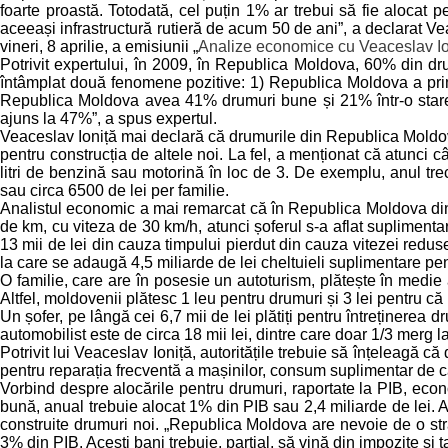
foarte proastă. Totodată, cel puțin 1% ar trebui să fie alocat 
aceeași infrastructură rutieră de acum 50 de ani”, a declarat Veace
vineri, 8 aprilie, a emisiunii „
Analize economice cu Veaceslav Io
Potrivit expertului, în 2009, în Republica Moldova, 60% din dru
întâmplat două fenomene pozitive: 1) Republica Moldova a primit 
Republica Moldova avea 41% drumuri bune și 21% într-o stare d
ajuns la 47%”, a spus expertul.
Veaceslav Ioniță mai declară că drumurile din Republica Moldova 
pentru construcția de altele noi. La fel, a menționat că atunci c
litri de benzină sau motorină în loc de 3. De exemplu, anul trec
sau circa 6500 de lei per familie.
Analistul economic a mai remarcat că în Republica Moldova din
de km, cu viteza de 30 km/h, atunci șoferul s-a aflat suplimentar
13 mii de lei din cauza timpului pierdut din cauza vitezei reduse 
la care se adaugă 4,5 miliarde de lei cheltuieli suplimentare pen
O familie, care are în posesie un autoturism, plătește în medie an
Altfel, moldovenii plătesc 1 leu pentru drumuri și 3 lei pentru c
Un șofer, pe lângă cei 6,7 mii de lei plătiți pentru întreținerea 
automobilist este de circa 18 mii lei, dintre care doar 1/3 merg l
Potrivit lui Veaceslav Ioniță, autoritățile trebuie să înțeleagă 
pentru reparația frecventă a mașinilor, consum suplimentar de ca
Vorbind despre alocările pentru drumuri, raportate la PIB, econo
bună, anual trebuie alocat 1% din PIB sau 2,4 miliarde de lei. Al
construite drumuri noi. „Republica Moldova are nevoie de o strat
3% din PIB. Acești bani trebuie, parțial, să vină din impozite și 