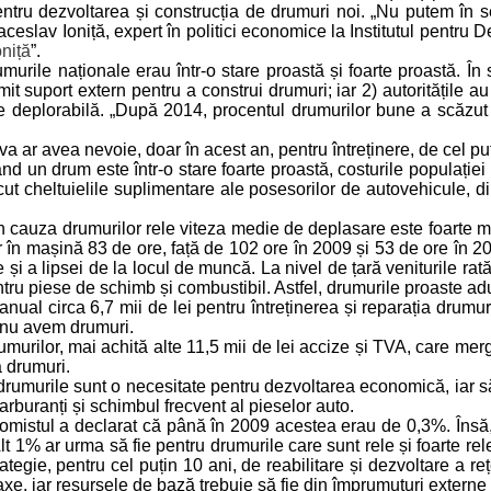
pentru dezvoltarea și construcția de drumuri noi. „Nu putem în 
slav Ioniță, expert în politici economice la Institutul pentru Dezv
niță
”.
murile naționale erau într-o stare proastă și foarte proastă. Î
suport extern pentru a construi drumuri; iar 2) autoritățile au 
eplorabilă. „După 2014, procentul drumurilor bune a scăzut de
ar avea nevoie, doar în acest an, pentru întreținere, de cel puți
ând un drum este într-o stare foarte proastă, costurile populație
ut cheltuielile suplimentare ale posesorilor de autovehicule, di
 cauza drumurilor rele viteza medie de deplasare este foarte m
 în mașină 83 de ore, față de 102 ore în 2009 și 53 de ore în 201
și a lipsei de la locul de muncă. La nivel de țară veniturile rată
tru piese de schimb și combustibil. Astfel, drumurile proaste aduc
ual circa 6,7 mii de lei pentru întreținerea și reparația drumuril
ă nu avem drumuri.
drumurilor, mai achită alte 11,5 mii de lei accize și TVA, care mer
a drumuri.
că drumurile sunt o necesitate pentru dezvoltarea economică, iar s
rburanți și schimbul frecvent al pieselor auto.
mistul a declarat că până în 2009 acestea erau de 0,3%. Însă, do
t 1% ar urma să fie pentru drumurile care sunt rele și foarte rele
egie, pentru cel puțin 10 ani, de reabilitare și dezvoltare a re
taxe, iar resursele de bază trebuie să fie din împrumuturi externe