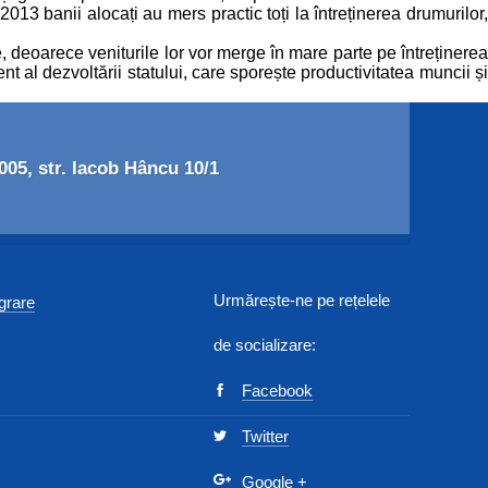
3 banii alocați au mers practic toți la întreținerea drumurilor,
e, deoarece veniturile lor vor merge în mare parte pe întreținerea
 al dezvoltării statului, care sporește productivitatea muncii și
05, str. Iacob Hâncu 10/1
Urmărește-ne pe rețelele
egrare
de socializare:
Facebook
Twitter
Google
+