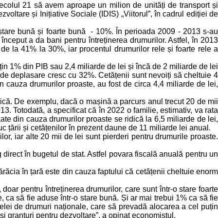
secolul 21 să avem aproape un milion de unități de transport și
oltare și Inițiative Sociale (IDIS) „Viitorul”, în cadrul ediției de
n stare bună și foarte bună - 10%. În perioada 2009 - 2013 s-au
început a da bani pentru întreținerea drumurilor. Astfel, în 2013
 la 41% la 30%, iar procentul drumurilor rele și foarte rele a
n 1% din PIB sau 2,4 miliarde de lei și încă de 2 miliarde de lei
i de deplasare cresc cu 32%. Cetățenii sunt nevoiți să cheltuie 4
n cauza drumurilor proaste, au fost de circa 4,4 miliarde de lei,
ică. De exemplu, dacă o mașină a parcurs anul trecut 20 de mii
3. Totodată, a specificat că în 2022 o familie, estimativ, va rata
ate din cauza drumurilor proaste se ridică la 6,5 miliarde de lei,
 țării și cetățenilor în prezent daune de 11 miliarde lei anual.
or, iar alte 20 mii de lei sunt pierderi pentru drumurile proaste.
g direct în bugetul de stat. Astfel povara fiscală anuală pentru un
ărăcia în țară este din cauza faptului că cetățenii cheltuie enorm
ar pentru întreținerea drumurilor, care sunt într-o stare foarte
, ca să fie aduse într-o stare bună. Și ar mai trebui 1% ca să fie
țelei de drumuri naționale, care să prevadă alocarea a cel puțin
 și granturi pentru dezvoltare”, a opinat economistul.