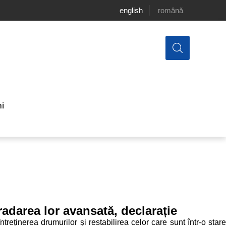
english
română
i
adarea lor avansată, declarație
eținerea drumurilor și restabilirea celor care sunt într-o stare