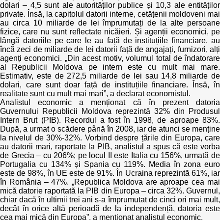
dolari – 4,5 sunt ale autorităților publice și 10,3 ale entităților
private. Însă, la capitolul datorii interne, cetățenii moldoveni mai
au circa 10 miliarde de lei împrumutați de la alte persoane
fizice, care nu sunt reflectate nicăieri. Și agenții economici, pe
lângă datoriile pe care le au față de instituțiile financiare, au
încă zeci de miliarde de lei datorii față de angajați, furnizori, alți
agenți economici. „Din acest motiv, volumul total de îndatorare
al Republicii Moldova pe intern este cu mult mai mare.
Estimativ, este de 272,5 miliarde de lei sau 14,8 miliarde de
dolari, care sunt doar față de instituțiile financiare. Însă, în
realitate sunt cu mult mai mari”, a declarat economistul.
Analistul economic a menționat că în prezent datoria
Guvernului Republicii Moldova reprezintă 32% din Produsul
Intern Brut (PIB). Recordul a fost în 1998, de aproape 83%.
După, a urmat o scădere până în 2008, iar de atunci se menține
la nivelul de 30%-32%. Vorbind despre țările din Europa, care
au datorii mari, raportate la PIB, analistul a spus că este vorba
de Grecia – cu 206%; pe locul II este Italia cu 156%, urmată de
Portugalia cu 134% și Spania cu 119%. Media în zona euro
este de 98%, în UE este de 91%. În Ucraina reprezintă 61%, iar
în România – 47%. „Republica Moldova are aproape cea mai
mică datorie raportată la PIB din Europa – circa 32%. Guvernul,
chiar dacă în ultimii trei ani s-a împrumutat de cinci ori mai mult,
decât în orice altă perioadă de la independență, datoria este
cea mai mică din Europa”, a menționat analistul economic.