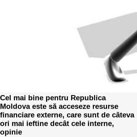
Trend Hunter
Buletin EU-STRAT
Aplică la BUNELE PRACTICI
Transparența întreprinderilor de stat
Cele mai bune și cele mai proaste politici locale din
Moldova
Democrația, independența și transparența instituțiilor
publice-cheie din Moldova
Cel mai bine pentru Republica
Achiziții publice
Moldova este să acceseze resurse
Achizițiile publice în vizorul societății civile
financiare externe, care sunt de câteva
ori mai ieftine decât cele interne,
opinie