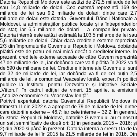
Datoria Republicii Moldova este astăzi de 272,5 miliarde de lei
sau 14,8 miliarde de dolari. Cea externă reprezintă 169 de
miliarde de lei sau 9,2 miliarde de dolari: dintre care 2,7
miliarde de dolari este datoria Guvernului, Băncii Naționale a
Moldovei, a administrațiilor publice locale și a întreprinderilor
de stat; iar 6,5 miliarde de dolari – a companiilor private.
Datoria internă este astăzi estimată la 103,5 miliarde de lei sau
5,6 miliarde de dolari. Chiar dacă creditele externe reprezintă
2/3 din împrumuturile Guvernului Republicii Moldova, dobânda
plătită este de patru ori mai mică decât a creditelor interne. În
prezent, creditele externe accesate de către Guvern reprezintă
47 de miliarde de lei, iar dobânda care va fi plătită în 2022 va fi
de 590 de milioane de lei. Creditele interne ale Guvernului sunt
de 32 de miliarde de lei, iar dobânda va fi de cel puțin 2,5
miliarde de lei, a comunicat Veaceslav Ioniță, expert în politici
publice la Institutul pentru Dezvoltare și Inițiative Sociale
„Viitorul”, în cadrul ediției de vineri, 15 aprilie, a emisiunii
„Analize economice cu Veaceslav Ioniță”.
Potrivit expertului, datoria Guvernului Republicii Moldova în
trimestrul I din 2022 s-a apropiat de 79 de miliarde de lei: dintre
care datoriile externe – 46,7; iar cele interne – 32,2. În general,
în istoria Republicii Moldova, datoriile Guvernului au cunoscut
un salt semnificativ de două ori: 1) în perioada 2015 – 2016; și
2) din 2020 și până în prezent. Datoria internă a crescut la de la
9,7 miliarde de lei în 2015 la 21,5 miliarde de lei în 2016. Din