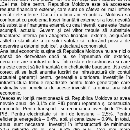
„Cel mai bine pentru Republica Moldova este să acceseze
resurse financiare externe, care sunt de câteva ori mai ieftine
decât cele interne. Dacă în ultimii ani Republica Moldova sa
confruntat cu problema lipsei finanțării externe și a fost nevoită
să substituie finanțarea externă cu cea internă, care este foarte
scumpă, actualul Guvern și cel viitor trebuie să substituie
finanțarea internă prin atragerea finanțării externe, asigurând
astfel o stabilitate a cursului valutar și reducând povara de
deservire a datoriei publice”, a declarat economistul.
Analistul economic susține că Republica Moldova nu are nici o
șansă de dezvoltare dacă nu se împrumută din exterior,
deoarece are o infrastructură într-o stare dezastruoasă și care
nu este corect să fie finanțată din cheltuielile bugetare. „Nu este
corect să se facă anumite lucrări de infrastructură din contul
actualei generații pentru generațiile ulterioare. Investițiile în
infrastructură trebuie repartizate pentru toate generațiile care
estimativ vor beneficia de aceste investiții”, a opinat analistul
economic.
Veaceslav Ioniță menționează că Republica Moldova ar avea
nevoie anual de 3,1% din PIB pentru reparația și construcția
drumurilor. Pentru transport – se recomandă investiții de 1% din
PIB. Pentru electricitate și linii de tensiune – 2,5%. Pentru
eficiența energetică – 0,4%, apă și canalizare – 0,9%. În total,
anual sunt necesare investiții în infrastructură de minimum
22,6 miliarde de lei sau 8,5% din PIB. „Cea mai mare