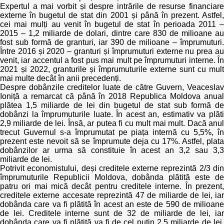
Expertul a mai vorbit și despre intrările de resurse financiare
externe în bugetul de stat din 2001 și până în prezent. Astfel,
cei mai mulți au venit în bugetul de stat în perioada 2011 –
2015 – 1,2 miliarde de dolari, dintre care 830 de milioane au
fost sub formă de granturi, iar 390 de milioane – împrumuturi.
Între 2016 și 2020 – granturi și împrumuturi externe nu prea au
venit, iar accentul a fost pus mai mult pe împrumuturi interne. În
2021 și 2022, granturile și împrumuturile externe sunt cu mult
mai multe decât în anii precedenți.
Despre dobânzile creditelor luate de către Guvern, Veaceslav
Ioniță a remarcat că până în 2018 Republica Moldova anual
plătea 1,5 miliarde de lei din bugetul de stat sub formă de
dobânzi la împrumuturile luate. În acest an, estimativ va plăti
2,9 miliarde de lei. Însă, ar putea fi cu mult mai mult. Dacă anul
trecut Guvernul s-a împrumutat pe piața internă cu 5,5%, în
prezent este nevoit să se împrumute deja cu 17%. Astfel, plata
dobânzilor ar urma să constituie în acest an 3,2 sau 3,3
miliarde de lei.
Potrivit economistului, deși creditele externe reprezintă 2/3 din
împrumuturile Republicii Moldova, dobânda plătită este de
patru ori mai mică decât pentru creditele interne. În prezent,
creditele externe accesate reprezintă 47 de miliarde de lei, iar
dobânda care va fi plătită în acest an este de 590 de milioane
de lei. Creditele interne sunt de 32 de miliarde de lei, iar
dobânda care va fi plătită va fi de cel puțin 2,5 miliarde de lei.