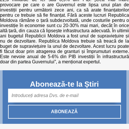
provocare pe care o are Guvernul este lipsa unui plan de
investiții pentru următorii zece ani, ca să arate finanțatorilor
pentru ce trebuie să fie finanțat. Fără aceste lucruri Republica
Moldova rămâne o țară subdezvoltată, unde costurile pentru o
investiție în economie sunt cu 20-30% mai mari, decât în orice
altă țară, din cauza că lipsește infrastructura adecvată. În ultimii
ani bugetul Republicii Moldova a fost unul de supraviețuire și
nu de dezvoltare. Republica Moldova trebuie să treacă de la
buget de supraviețuire la unul de dezvoltare. Acest lucru poate
fi făcut doar prin atragerea de granturi și împrumuturi externe.
Este nevoie anual de 5-6% din PIB investiții în infrastructură
doar din partea Guvernului”, a menționat expertul.
Abonează-te la Știri
Mail
ABONEAZĂ