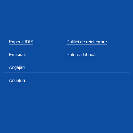
Experţii IDIS
Politici de reintegrare
Emisiuni
Puterea hibridă
Angajări
Anunțuri