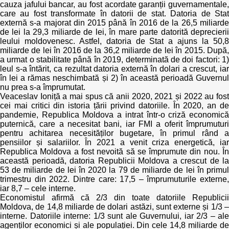
cauza jafului bancar, au fost acordate garanții guvernamentale,
care au fost transformate în datorii de stat. Datoria de Stat
externă s-a majorat din 2015 până în 2016 de la 26,5 miliarde
de lei la 29,3 miliarde de lei, în mare parte datorită deprecierii
leului moldovenesc. Astfel, datoria de Stat a ajuns la 50,8
miliarde de lei în 2016 de la 36,2 miliarde de lei în 2015. După,
a urmat o stabilitate până în 2019, determinată de doi factori: 1)
leul s-a întărit, ca rezultat datoria externă în dolari a crescut, iar
în lei a rămas neschimbată și 2) în această perioadă Guvernul
nu prea s-a împrumutat.
Veaceslav Ioniță a mai spus că anii 2020, 2021 și 2022 au fost
cei mai critici din istoria țării privind datoriile. În 2020, an de
pandemie, Republica Moldova a intrat într-o criză economică
puternică, care a necesitat bani, iar FMI a oferit împrumuturi
pentru achitarea necesităților bugetare, în primul rând a
pensiilor și salariilor. În 2021 a venit criza energetică, iar
Republica Moldova a fost nevoită să se împrumute din nou. În
această perioadă, datoria Republicii Moldova a crescut de la
53 de miliarde de lei în 2020 la 79 de miliarde de lei în primul
trimestru din 2022. Dintre care: 17,5 – împrumuturile externe,
iar 8,7 – cele interne.
Economistul afirmă că 2/3 din toate datoriile Republicii
Moldova, de 14,8 miliarde de dolari astăzi, sunt externe și 1/3 –
interne. Datoriile interne: 1/3 sunt ale Guvernului, iar 2/3 – ale
agenților economici și ale populației. Din cele 14,8 miliarde de