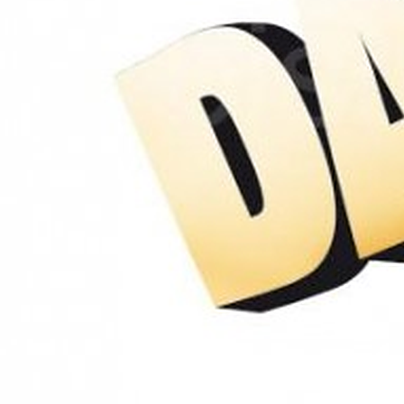
Politici regionale
Rapoarte
Bunele practici
Inițiative în derulare
Laborator sociometric
Inițiative desfășurate
Transparența guvernării locale
Manual de proceduri
People Watch
Note & poziții​
Proces democratic
Organigrama IDIS
Agenda Națională de Business
Anunțuri
Puterea hibridă
Consiliul consulativ internațional IDIS
15 minute de realism economic