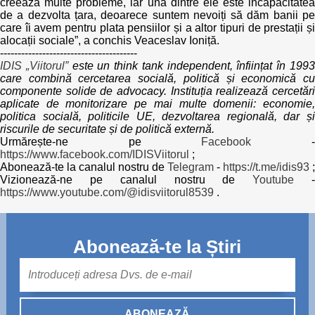
creează multe probleme, iar una dintre ele este incapacitatea
de a dezvolta țara, deoarece suntem nevoiți să dăm banii pe
care îi avem pentru plata pensiilor și a altor tipuri de prestații și
alocații sociale”, a conchis Veaceslav Ioniță.
---------------------------------------
IDIS „Viitorul”
este un think tank independent, înființat în 199
care combină cercetarea socială, politică și economică cu
componente solide de advocacy. Instituția realizează cercetări
aplicate de monitorizare pe mai multe domenii: economie,
politica socială, politicile UE, dezvoltarea regională, dar și
riscurile de securitate și de politică externă.
Urmărește-ne pe
Facebook
https://www.facebook.com/IDISViitorul
;
Abonează-te la canalul nostru de
Telegram
-
https://t.me/idis93
;
Vizionează-ne pe canalul nostru de
Youtube
https://www.youtube.com/@idisviitorul8539
.
Abonează-te la Știri
Mail
ABONEAZĂ