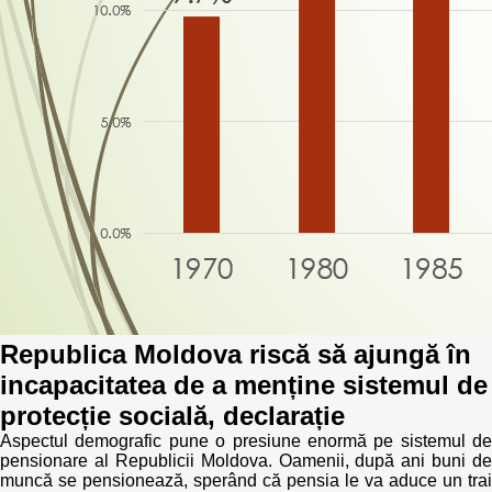
Politici regionale
Rapoarte
Bunele practici
Inițiative în derulare
Laborator sociometric
Inițiative desfășurate
Transparența guvernării locale
Manual de proceduri
People Watch
Note & poziții​
Proces democratic
Organigrama IDIS
Agenda Națională de Business
Republica Moldova riscă să ajungă în
Anunțuri
incapacitatea de a menține sistemul de
Puterea hibridă
Consiliul consulativ internațional IDIS
protecție socială, declarație
Aspectul demografic pune o presiune enormă pe sistemul de
15 minute de realism economic
pensionare al Republicii Moldova. Oamenii, după ani buni de
muncă se pensionează, sperând că pensia le va aduce un trai