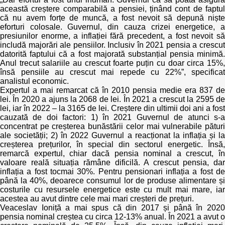
această creștere comparabilă a pensiei, ținând cont de faptul
că nu avem forțe de muncă, a fost nevoit să depună niște
eforturi colosale. Guvernul, din cauza crizei energetice, a
presiunilor enorme, a inflației fără precedent, a fost nevoit să
includă majorări ale pensiilor. Inclusiv în 2021 pensia a crescut
datorită faptului că a fost majorată substanțial pensia minimă.
Anul trecut salariile au crescut foarte puțin cu doar circa 15%,
însă pensiile au crescut mai repede cu 22%”, specificat
analistul economic.
Expertul a mai remarcat că în 2010 pensia medie era 837 de
lei. În 2020 a ajuns la 2068 de lei. În 2021 a crescut la 2595 de
lei, iar în 2022 – la 3165 de lei. Creștere din ultimii doi ani a fost
cauzată de doi factori: 1) în 2021 Guvernul de atunci s-a
concentrat pe creșterea bunăstării celor mai vulnerabile pături
ale societății; 2) în 2022 Guvernul a reacționat la inflația și la
creșterea prețurilor, în special din sectorul energetic. Însă,
remarcă expertul, chiar dacă pensia nominal a crescut, în
valoare reală situația rămâne dificilă. A crescut pensia, dar
inflația a fost tocmai 30%. Pentru pensionari inflația a fost de
până la 40%, deoarece consumul lor de produse alimentare și
costurile cu resursele energetice este cu mult mai mare, iar
acestea au avut dintre cele mai mari creșteri de prețuri.
Veaceslav Ioniță a mai spus că din 2017 și până în 2020
pensia nominal creștea cu circa 12-13% anual. În 2021 a avut o