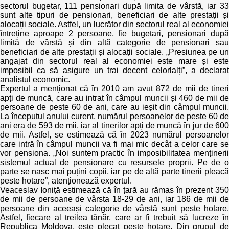
sectorul bugetar, 111 pensionari după limita de vârstă, iar 33
sunt alte tipuri de pensionari, beneficiari de alte prestații și
alocații sociale. Astfel, un lucrător din sectorul real al economiei
întreține aproape 2 persoane, fie bugetari, pensionari după
limită de vârstă și din altă categorie de pensionari sau
beneficiari de alte prestații și alocații sociale. „Presiunea pe un
angajat din sectorul real al economiei este mare și este
imposibil ca să asigure un trai decent celorlalți”, a declarat
analistul economic.
Expertul a menționat că în 2010 am avut 872 de mii de tineri
apți de muncă, care au intrat în câmpul muncii și 460 de mii de
persoane de peste 60 de ani, care au ieșit din câmpul muncii.
La începutul anului curent, numărul persoanelor de peste 60 de
ani era de 593 de mii, iar al tinerilor apți de muncă în jur de 600
de mii. Astfel, se estimează că în 2023 numărul persoanelor
care intră în câmpul muncii va fi mai mic decât a celor care se
vor pensiona. „Noi suntem practic în imposibilitatea menținerii
sistemul actual de pensionare cu resursele proprii. Pe de o
parte se nasc mai puțini copii, iar pe de altă parte tinerii pleacă
peste hotare”, atenționează expertul.
Veaceslav Ioniță estimează că în țară au rămas în prezent 350
de mii de persoane de vârsta 18-29 de ani, iar 186 de mii de
persoane din aceeași categorie de vârstă sunt peste hotare.
Astfel, fiecare al treilea tânăr, care ar fi trebuit să lucreze în
Republica Moldova, este plecat peste hotare. Din grupul de