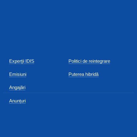
Experţii IDIS
Politici de reintegrare
Emisiuni
Puterea hibridă
Angajări
Anunțuri