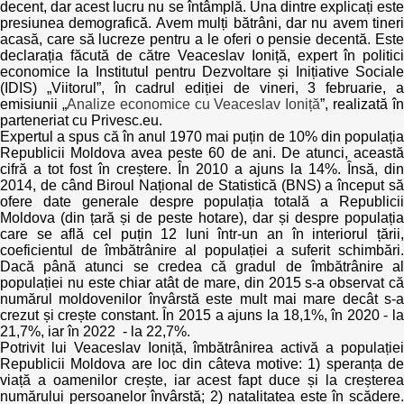
Trend Hunter
decent, dar acest lucru nu se întâmplă. Una dintre explicați este
presiunea demografică. Avem mulți bătrâni, dar nu avem tineri
acasă, care să lucreze pentru a le oferi o pensie decentă. Este
Buletin EU-STRAT
declarația făcută de către Veaceslav Ioniță, expert în politici
economice la Institutul pentru Dezvoltare și Inițiative Sociale
Aplică la BUNELE PRACTICI
(IDIS) „Viitorul”, în cadrul ediției de vineri, 3 februarie, a
emisiunii „
Analize economice cu Veaceslav Ioniță
”, realizată î
parteneriat cu Privesc.eu.
Transparența întreprinderilor de stat
Expertul a spus că în anul 1970 mai puțin de 10% din populația
Republicii Moldova avea peste 60 de ani. De atunci, această
Cele mai bune și cele mai proaste politici locale din
cifră a tot fost în creștere. În 2010 a ajuns la 14%. Însă, din
Moldova
2014, de când Biroul Național de Statistică (BNS) a început să
ofere date generale despre populația totală a Republicii
Moldova (din țară și de peste hotare), dar și despre populația
Democrația, independența și transparența instituțiilor
care se află cel puțin 12 luni într-un an în interiorul țării,
publice-cheie din Moldova
coeficientul de îmbătrânire al populației a suferit schimbări.
Dacă până atunci se credea că gradul de îmbătrânire al
populației nu este chiar atât de mare, din 2015 s-a observat că
Achiziții publice
numărul moldovenilor învârstă este mult mai mare decât s-a
crezut și crește constant. În 2015 a ajuns la 18,1%, în 2020 - la
Achizițiile publice în vizorul societății civile
21,7%, iar în 2022 - la 22,7%.
Potrivit lui Veaceslav Ioniță, îmbătrânirea activă a populației
Republicii Moldova are loc din câteva motive: 1) speranța de
viață a oamenilor crește, iar acest fapt duce și la creșterea
numărului persoanelor învârstă; 2) natalitatea este în scădere.