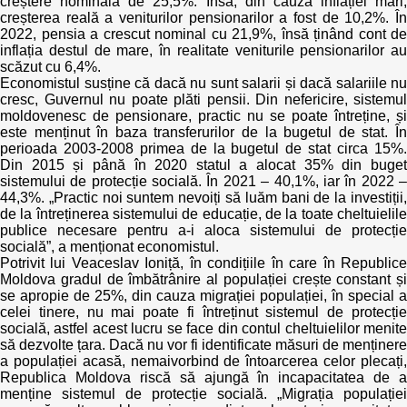
creștere nominală de 25,5%. Însă, din cauza inflației mari,
creșterea reală a veniturilor pensionarilor a fost de 10,2%. În
2022, pensia a crescut nominal cu 21,9%, însă ținând cont de
inflația destul de mare, în realitate veniturile pensionarilor au
scăzut cu 6,4%.
Economistul susține că dacă nu sunt salarii și dacă salariile nu
cresc, Guvernul nu poate plăti pensii. Din nefericire, sistemul
moldovenesc de pensionare, practic nu se poate întreține, și
este menținut în baza transferurilor de la bugetul de stat. În
perioada 2003-2008 primea de la bugetul de stat circa 15%.
Din 2015 și până în 2020 statul a alocat 35% din buget
sistemului de protecție socială. În 2021 – 40,1%, iar în 2022 –
44,3%. „Practic noi suntem nevoiți să luăm bani de la investiții,
de la întreținerea sistemului de educație, de la toate cheltuielile
publice necesare pentru a-i aloca sistemului de protecție
socială”, a menționat economistul.
Potrivit lui Veaceslav Ioniță, în condițiile în care în Republice
Moldova gradul de îmbătrânire al populației crește constant și
se apropie de 25%, din cauza migrației populației, în special a
celei tinere, nu mai poate fi întreținut sistemul de protecție
socială, astfel acest lucru se face din contul cheltuielilor menite
să dezvolte țara. Dacă nu vor fi identificate măsuri de menținere
a populației acasă, nemaivorbind de întoarcerea celor plecați,
Republica Moldova riscă să ajungă în incapacitatea de a
menține sistemul de protecție socială. „Migrația populației