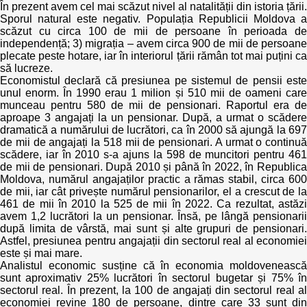
În prezent avem cel mai scăzut nivel al natalității din istoria țării.
Sporul natural este negativ. Populația Republicii Moldova a
scăzut cu circa 100 de mii de persoane în perioada de
independență; 3) migrația – avem circa 900 de mii de persoane
plecate peste hotare, iar în interiorul țării rămân tot mai puțini ca
să lucreze.
Economistul declară că presiunea pe sistemul de pensii este
unul enorm. În 1990 erau 1 milion și 510 mii de oameni care
munceau pentru 580 de mii de pensionari. Raportul era de
aproape 3 angajați la un pensionar. După, a urmat o scădere
dramatică a numărului de lucrători, ca în 2000 să ajungă la 697
de mii de angajați la 518 mii de pensionari. A urmat o continuă
scădere, iar în 2010 s-a ajuns la 598 de muncitori pentru 461
de mii de pensionari. După 2010 și până în 2022, în Republica
Moldova, numărul angajaților practic a rămas stabil, circa 600
de mii, iar cât privește numărul pensionarilor, el a crescut de la
461 de mii în 2010 la 525 de mii în 2022. Ca rezultat, astăzi
avem 1,2 lucrători la un pensionar. Însă, pe lângă pensionarii
după limita de vârstă, mai sunt și alte grupuri de pensionari.
Astfel, presiunea pentru angajații din sectorul real al economiei
este și mai mare.
Analistul economic susține că în economia moldovenească
sunt aproximativ 25% lucrători în sectorul bugetar și 75% în
sectorul real. În prezent, la 100 de angajați din sectorul real al
economiei revine 180 de persoane, dintre care 33 sunt din