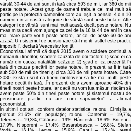
vârstă 30-44 de ani sunt în țară circa 593 de mii, iar 360 de mii
peste hotare. „Acest grup de oameni trebuie cel mai mult să
participe la protecția oamenilor care au ieșit la pensie. 4 din 10
oameni din această categorie de vârstă sunt peste hotare. Alte
categorii de vârstă sunt mai mult acasă, decât peste hotare. Nu
m-aș mira dacă vom ajunge ca cei de la 18 la 44 de ani în cea
mai mare parte vor fi peste hotare, iar cei de peste 60 de ani
acasă. Un sistemul de pensionare să-l menții astfel este practic
imposibil”, declară Veaceslav Ioniță.
Economistul afirmă că după 2015 avem o scădere continuă a
numărului tinerilor, scădere cauzată de doi factori: 1) scad ei ca
număr din cauza natalității scăzute; 2) scad ei ca prezență în
țară din cauza plecării lor peste hotare. În prezent, ar fi în țară
sub 500 de mii de tineri și circa 330 de mii peste hotare. Către
2030 există riscul ca tinerii moldoveni să fie mai mulți peste
hotare decât în țară. „În prezent, deja avem aproape 40% din
tinerii noștri peste hotare, iar dacă nu vom lua măsuri riscăm să
avem peste 50% din tineri peste hotare și sistemul nostru de
pensionare practic nu are cum supraviețui”, a afirmat
economistul.
În ultimii opt ani, conform datelor statistice, raionul Cimișlia a
pierdut 21,6% din populație; raionul Cantemir – 19,7%,
Telenești – 19,3%, Călărași – 19%, Hâncești – 18,6%, Briceni –
17,9%, Nisporeni – 17,4%, Basarabeasca – 16,8%, Ștefan
Vodă – 16,1%, Leova – 15,9%, Cahul – 15,4%, restul