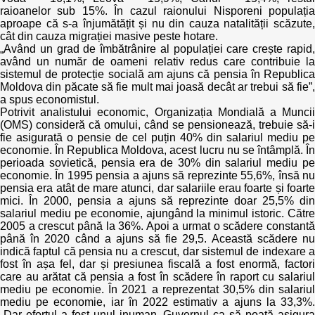
raioanelor sub 15%. În cazul raionului Nisporeni populația
aproape că s-a înjumătățit și nu din cauza natalității scăzute,
cât din cauza migrației masive peste hotare.
„Având un grad de îmbătrânire al populației care crește rapid,
având un număr de oameni relativ redus care contribuie la
sistemul de protecție socială am ajuns că pensia în Republica
Moldova din păcate să fie mult mai joasă decât ar trebui să fie”,
a spus economistul.
Potrivit analistului economic, Organizația Mondială a Muncii
(OMS) consideră că omului, când se pensionează, trebuie să-i
fie asigurată o pensie de cel puțin 40% din salariul mediu pe
economie. În Republica Moldova, acest lucru nu se întâmplă. În
perioada sovietică, pensia era de 30% din salariul mediu pe
economie. În 1995 pensia a ajuns să reprezinte 55,6%, însă nu
pensia era atât de mare atunci, dar salariile erau foarte și foarte
mici. În 2000, pensia a ajuns să reprezinte doar 25,5% din
salariul mediu pe economie, ajungând la minimul istoric. Către
2005 a crescut până la 36%. Apoi a urmat o scădere constantă
până în 2020 când a ajuns să fie 29,5. Această scădere nu
indică faptul că pensia nu a crescut, dar sistemul de indexare a
fost în așa fel, dar și presiunea fiscală a fost enormă, factori
care au arătat că pensia a fost în scădere în raport cu salariul
mediu pe economie. În 2021 a reprezentat 30,5% din salariul
mediu pe economie, iar în 2022 estimativ a ajuns la 33,3%.
„Dar efortul a fost unul inuman. Guvernul ca să poată asigura