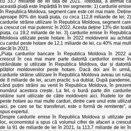
Trend Hunter
cu 33,7 miliarde de lei față de 2021. Totodată, a afirmat că
această piață este împărțită în trei segmente: 1) cardurile emise
în Republica Moldova, segment care este cel mai mare. Deține
Buletin EU-STRAT
aproape 80% din toată piața, cu circa 112,8 miliarde de lei; 2)
cardurile străine utilizare în Republica Moldova, segment care
a crescut cel mai puternic în 2022. Acesta deține 13% din toată
Aplică la BUNELE PRACTICI
piața, cu 19,2 miliarde de lei. 3) cardurile emise în Republica
Moldova utilizate peste hotare. În 2022 moldovenii au achitat
Transparența întreprinderilor de stat
cu cardul peste hotare de 12,1 miliarde de lei, cu 40% mai mult
decât în 2021.
„Piața cardurilor bancare în Republica Moldova în 2022 a
Cele mai bune și cele mai proaste politici locale din
crescut în cea mai mare parte datorită cardurilor emise în
Moldova
străinătate și utilizate în Republica Moldova, dar și datorită
plăților moldovenilor peste hotare. Dacă doi ani în urmă,
Democrația, independența și transparența instituțiilor
cardurile străine utilizare în Republica Moldova aveau un rulaj
publice-cheie din Moldova
de 8 miliarde de lei, acum practic s-a dublat. După pandemie,
când puțini străini au venit în Republica Moldova, în prezent
numărul acestora crește. La fel, o bună parte din cardurile
Achiziții publice
străine sunt utilizate de către moldoveni aici. Rudele lor de
peste hotare au mai multe carduri, dintre care unul este utilizat
Achizițiile publice în vizorul societății civile
aici, pe care se fac transferuri, este o formă de remitențe”, a
spus expertul.
Despre cardurile emise în Republica Moldova și utilizate pe
loc, economistul a spus că volumul cifrei de afaceri a crescut
de la 91 de miliarde de lei în 2021, la 113,7 miliarde de lei în