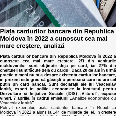
Politici regionale
Rapoarte
Bunele practici
Inițiative în derulare
Piața cardurilor bancare din Republica
Laborator sociometric
Inițiative desfășurate
Moldova în 2022 a cunoscut cea mai
mare creștere, analiză
Transparența guvernării locale
Manual de proceduri
Piața cardurilor bancare din Republica Moldova în 2022 a
People Watch
Note & poziții​
cunoscut cea mai mare creștere. 2/3 din veniturile
moldovenilor sunt obținute deja pe card, iar 27% din
Proces democratic
cheltuieli sunt făcute deja cu cardul. Dacă 20 de ani în urmă
Organigrama IDIS
practic nimeni nu știa despre existența cardurilor bancare,
în prezent este greu să găsești o persoană care nu are cel
Agenda Națională de Business
Anunțuri
puțin un card bancar. Sunt declarații ale lui Veaceslav
Ioniță, expert în politici economice la Institutul pentru
Puterea hibridă
Dezvoltare și Inițiative Sociale (IDIS) „Viitorul”, expuse
Consiliul consulativ internațional IDIS
vineri, 7 aprilie, în cadrul emisiunii „
Analize economice cu
Veaceslav Ioniță
”.
15 minute de realism economic
Potrivit expertului, piața cardurilor bancare în Republica
Moldova în 2022 a ajuns la 144 de miliarde de lei. În creștere