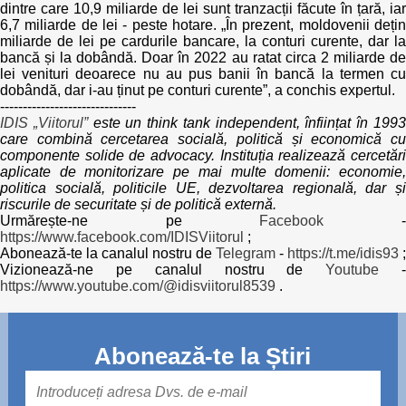
dintre care 10,9 miliarde de lei sunt tranzacții făcute în țară, iar
6,7 miliarde de lei - peste hotare. „În prezent, moldovenii dețin
miliarde de lei pe cardurile bancare, la conturi curente, dar la
bancă și la dobândă. Doar în 2022 au ratat circa 2 miliarde de
lei venituri deoarece nu au pus banii în bancă la termen cu
dobândă, dar i-au ținut pe conturi curente”, a conchis expertul.
------------------------------
IDIS „Viitorul”
este un think tank independent, înființat în 199
care combină cercetarea socială, politică și economică cu
componente solide de advocacy. Instituția realizează cercetări
aplicate de monitorizare pe mai multe domenii: economie,
politica socială, politicile UE, dezvoltarea regională, dar și
riscurile de securitate și de politică externă.
Urmărește-ne pe
Facebook
https://www.facebook.com/IDISViitorul
;
Abonează-te la canalul nostru de
Telegram
-
https://t.me/idis93
;
Vizionează-ne pe canalul nostru de
Youtube
https://www.youtube.com/@idisviitorul8539
.
Abonează-te la Știri
Mail