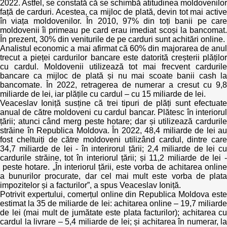
2022. Astfel, se constată că se schimbă atitudinea moldovenilor
față de carduri. Acestea, ca mijloc de plată, devin tot mai active
în viața moldovenilor. În 2010, 97% din toți banii pe care
moldovenii îi primeau pe card erau imediat scoși la bancomat.
În prezent, 30% din veniturile de pe carduri sunt achitări online.
Analistul economic a mai afirmat că 60% din majorarea de anul
trecut a pieței cardurilor bancare este datorită creșterii plăților
cu cardul. Moldovenii utilizează tot mai frecvent cardurile
bancare ca mijloc de plată și nu mai scoate banii cash la
bancomate. În 2022, retragerea de numerar a cresut cu 9,8
miliarde de lei, iar plățile cu cardul – cu 15 miliarde de lei.
Veaceslav Ioniță susține că trei tipuri de plăți sunt efectuate
anual de către moldoveni cu cardul bancar. Plătesc în interiorul
țării; atunci când merg peste hotare; dar și utilizează cardurile
străine în Republica Moldova. În 2022, 48,4 miliarde de lei au
fost cheltuiți de către moldoveni utilizând cardul, dintre care
34,7 miliarde de lei - în interirorul țării; 2,4 miliarde de lei cu
cardurile străine, tot în interiorul țării; și 11,2 miliarde de lei -
peste hotare. „În interiorul țării, este vorba de achitarea online
a bunurilor procurate, dar cel mai mult este vorba de plata
impozitelor și a facturilor”, a spus Veaceslav Ioniță.
Potrivit expertului, comerțul online din Republica Moldova este
estimat la 35 de miliarde de lei: achitarea online – 19,7 miliarde
de lei (mai mult de jumătate este plata facturilor); achitarea cu
cardul la livrare – 5,4 miliarde de lei; și achitarea în numerar, la