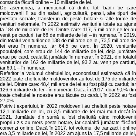
comanda făcută online – 10 miliarde de lei.
De asemenea, a menționat că dintre toți banii pe care
moldovenii îi au din salarii, agricultură, pensii, alte tipuri de
prestații sociale, transferuri de peste hotare și alte forme de
venituri neformale, în 2022 estimativ veniturile totale au ajuns
la 184 de miliarde de lei. Dintre care: 117, 5 miliarde de lei au
venit pe carduri, iar 66 de miliarde de lei – în numerar. În 2019,
din totalul veniturilor de 138 de miliarde de lei, 73,5 miliarde de
lei erau în numerar, iar 64,5 pe card. În 2020, veniturile
populației, care erau de 144 de miliarde de lei, deja jumătate
erau pe card, cealaltă jumătate în numerar. În 2021, din totalul
veniturilor de 162 de miliarde de lei, 93,2 au venit pe carduri,
iar 69,1 – în numerar.
Referitor la volumul cheltuielilor, economistul estimează că în
2022 toate cheltuielile moldovenilor au fost de 175 de miliarde
de lei. Dintre care: 48,4 miliarde de lei au fost plăți cu cardul; iar
126,6 miliarde de lei - în numerar. Dacă în 2017, doar 9,0% din
toate cheltuielile noastre erau făcute cu cardul, în 2022 au fost
27,0%.
Potrivit expertului, în 2022 moldovenii au cheltuit peste hotare
12,1 miliarde de lei, cu 3,5 miliarde de lei mai mult decât în
2021. Jumătate din sumă a fost cheltuită când moldovenii
propriu zis au mers peste hotare, iar cealaltă jumătate făcând
comenzi online. Dacă în 2017, tot volumul de tranzacții online
era 3,5 miliarde de lei, în 2022 am ajuns la 17,5 miliarde de lei,