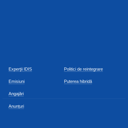
Experţii IDIS
Politici de reintegrare
Emisiuni
Puterea hibridă
Angajări
Anunțuri