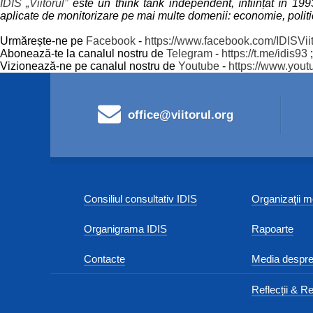
IDIS „Viitorul”
este un think tank independent, înființat în 19
aplicate de monitorizare pe mai multe domenii: economie, politica 
Urmărește-ne pe
Facebook
-
https://www.facebook.com/IDISViit
Abonează-te la canalul nostru de
Telegram
-
https://t.me/idis93
;
Vizionează-ne pe canalul nostru de
Youtube
-
https://www.yout
office@viitorul.org
Consiliul consultativ IDIS
Organizaţii
Organigrama IDIS
Rapoarte
Contacte
Media despre
Reflecții & Re