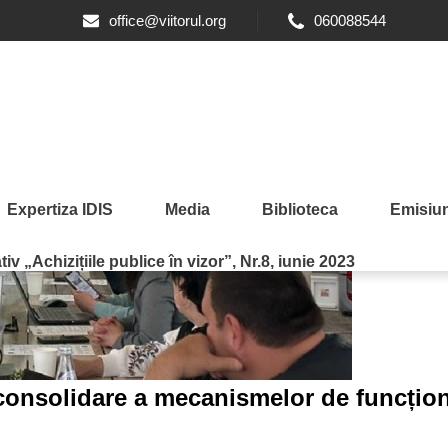
office@viitorul.org
060088544
Expertiza IDIS
Media
Biblioteca
Emisiun
iv „Achizițiile publice în vizor”, Nr.8, iunie 2023
consolidare a mecanismelor de funcționa