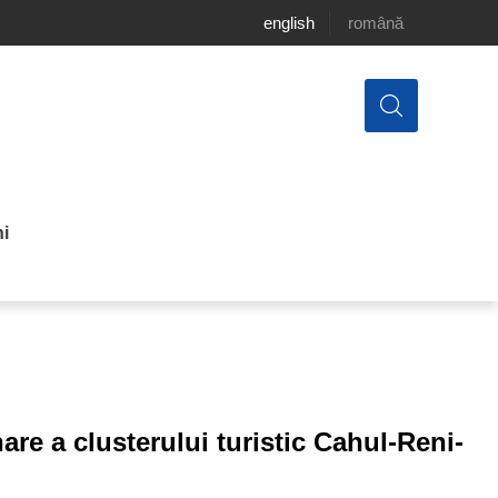
english
română
i
re a clusterului turistic Cahul-Reni-