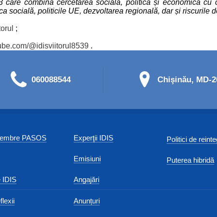
93 care combină cercetarea socială, politică și economică cu 
socială, politicile UE, dezvoltarea regională, dar și riscurile de
orul
;
ube.com/@idisviitorul8539
.
060088544
Chişinău, MD-20
 membre PASOS
Experţii IDIS
Politici de reint
Emisiuni
Puterea hibridă
 IDIS
Angajări
flexii
Anunțuri