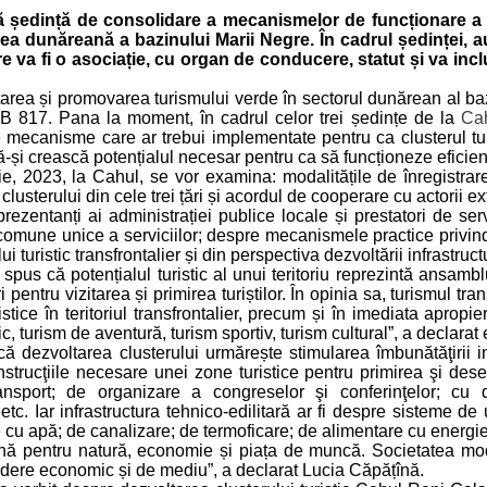
ă ședință de consolidare a mecanismelor de funcționare a cl
a dunăreană a bazinului Marii Negre. În cadrul ședinței, au
va fi o asociație, cu organ de conducere, statut și va include
oltarea și promovarea turismului verde în sectorul dunărean al b
SB 817. Pana la moment, în cadrul celor trei ședințe de la
Ca
 mecanisme care ar trebui implementate pentru ca clusterul turis
-și crească potențialul necesar pentru ca să funcționeze eficien
e, 2023, la Cahul, se vor examina: modalitățile de înregistrare j
lusterului din cele trei țări și acordul de cooperare cu actorii ex
rezentanți ai administrației publice locale și prestatori de servic
i comune unice a serviciilor; despre mecanismele practice priv
 turistic transfrontalier și din perspectiva dezvoltării infrastructur
a spus că potențialul turistic al unui teritoriu reprezintă ansam
 pentru vizitarea și primirea turiștilor. În opinia sa, turismul tra
stice în teritoriul transfrontalier, precum și în imediata apropier
c, turism de aventură, turism sportiv, turism cultural”, a declarat 
 dezvoltarea clusterului urmărește stimularea îmbunătăţirii infras
construcţiile necesare unei zone turistice pentru primirea şi dese
sport; de organizare a congreselor şi conferinţelor; cu des
. Iar infrastructura tehnico-edilitară ar fi despre sisteme de utili
 cu apă; de canalizare; de termoficare; de alimentare cu energie 
 bună pentru natură, economie și piața de muncă. Societatea mo
edere economic și de mediu”, a declarat Lucia Căpățînă.