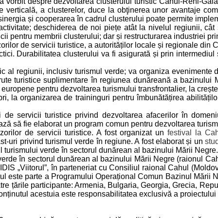
 a vorbit despre dezvoltarea clusterului turistic Cahul-Reni-Gala
e verticală, a clusterelor, duce la obţinerea unor avantaje comp
sinergia și cooperarea în cadrul clusterului poate permite imple
ivitate; deschiderea de noi piețe atât la nivelul regiunii, cât ș
vicii pentru membrii clusterului; dar și restructurarea industriei p
lor de servicii turistice, a autorităților locale și regionale din C
i. Durabilitatea clusterului va fi asigurată și prin intermediul 
stic al regiunii, inclusiv turismul verde; va organiza evenimente 
rute turistice suplimentare în regiunea dunăreană a bazinului 
uri europene pentru dezvoltarea turismului transfrontalier, la creșt
la organizarea de traininguri pentru îmbunătățirea abilităților fu
i de servicii turistice privind dezvoltarea afacerilor în domeni
ează să fie elaborat un program comun pentru dezvoltarea turismulu
zorilor de servicii turistice. A fost organizat un
festival la Ca
t-uri privind turismul verde în regiune. A fost elaborat și un
stu
lul turismului verde în sectorul dunărean al bazinului Mării Negre.
 verde în sectorul dunărean al bazinului Mării Negre (raionul Ca
IS „Viitorul”, în parteneriat cu Consiliul raional Cahul (Moldov
ctul este parte a Programului Operațional Comun Bazinul Mării
tre țările participante: Armenia, Bulgaria, Georgia, Grecia, Re
onținutul acestuia este responsabilitatea exclusivă a proiectulu