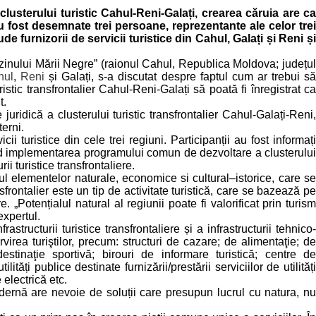
usterului turistic Cahul-Reni-Galați, crearea căruia are ca
 fost desemnate trei persoane, reprezentante ale celor trei
 furnizorii de servicii turistice din Cahul, Galați și Reni și
azinului Mării Negre” (raionul Cahul, Republica Moldova; județul
hul
,
Reni
și Galați, s-a discutat despre faptul cum ar trebui s
tic transfrontalier Cahul-Reni-Galați să poată fi înregistrat ca
t.
uridică a clusterului turistic transfrontalier Cahul-Galați-Reni,
terni.
ii turistice din cele trei regiuni. Participanții au fost informați
ind implementarea programului comun de dezvoltare a clusterului
ii turistice transfrontaliere.
blul elementelor naturale, economice si cultural–istorice, care se
nsfrontalier este un tip de activitate turistică, care se bazează pe
e. „Potențialul natural al regiunii poate fi valorificat prin turism
expertul.
tructurii turistice transfrontaliere și a infrastructurii tehnico-
rvirea turiştilor, precum: structuri de cazare; de alimentaţie; de
tinaţie sportivă; birouri de informare turistică; centre de
tăți publice destinate furnizării/prestării serviciilor de utilități
electrică etc.
dernă are nevoie de soluții care presupun lucrul cu natura, nu