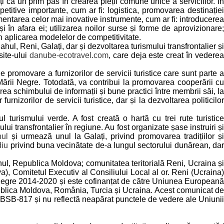
ți ca un prim pas în crearea pieții comune unice a serviciilor. În
etitive importante, cum ar fi: logistica, promovarea destinației
mentarea celor mai inovative instrumente, cum ar fi: introducerea
i în afara ei; utilizarea noilor surse și forme de aprovizionare;
rin aplicarea modelelor de competitivitate.
ahul, Reni, Galați, dar și dezvoltarea turismului transfrontalier și
site-ului
danube-ecotravel.com
, care deja este creat în vedere
de promovare a furnizorilor de servicii turistice care sunt parte a
Mării Negre. Totodată, va contribui la promovarea cooperării cu
erea schimbului de informații și bune practici între membrii săi, la
rnizorilor de servicii turistice, dar și la dezvoltarea politicilor
ul turismului verde. A fost creată o hartă cu trei rute turistice
i transfrontalier în regiune. Au fost organizate șase instruiri și
hul
și urmează unul la Galați, privind promovarea tradițiilor ș
diu
privind buna vecinătate de-a lungul sectorului dunărean, da
hul, Republica Moldova; comunitatea teritorială Reni, Ucraina și
a), Comitetul Executiv al Consiliului Local al or. Reni (Ucraina)
 Negre 2014-2020 și este cofinanțat de către Uniunea Europeană
publica Moldova, România, Turcia și Ucraina. Acest comunicat de
i BSB-817 și nu reflectă neapărat punctele de vedere ale Uniunii