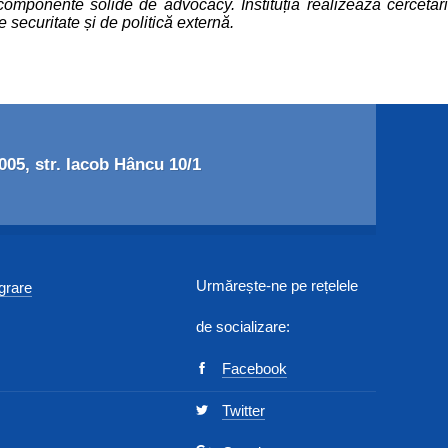
componente solide de advocacy. Instituția realizează cercetăr
 securitate și de politică externă.
05, str. Iacob Hâncu 10/1
Urmărește-ne pe rețelele
egrare
de socializare:
Facebook
Twitter