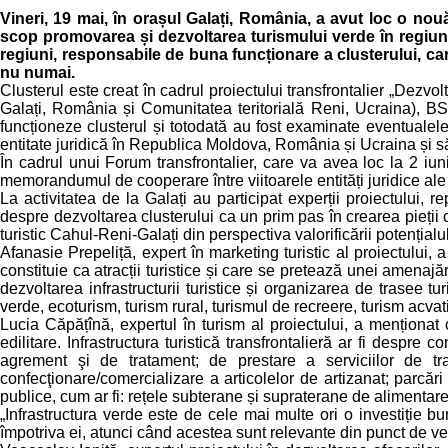
Vineri, 19 mai, în orașul Galați, România, a avut loc o nou
scop promovarea și dezvoltarea turismului verde în regiune
regiuni, responsabile de buna funcționare a clusterului, care 
nu numai.
Clusterul este creat în cadrul proiectului transfrontalier „Dezv
Galați, România și Comunitatea teritorială Reni, Ucraina), B
funcționeze clusterul și totodată au fost examinate eventualele
entitate juridică în Republica Moldova, România și Ucraina și să
În cadrul unui Forum transfrontalier, care va avea loc la 2 iuni
memorandumul de cooperare între viitoarele entități juridice ale c
La activitatea de la Galați au participat experții proiectului, rep
despre dezvoltarea clusterului ca un prim pas în crearea pieți
turistic Cahul-Reni-Galați din perspectiva valorificării potențialului
Afanasie Prepeliță, expert în marketing turistic al proiectului, 
constituie ca atracții turistice și care se pretează unei amenajări
dezvoltarea infrastructurii turistice și organizarea de trasee turi
verde, ecoturism, turism rural, turismul de recreere, turism acvati
Lucia Căpățînă, expertul în turism al proiectului, a menționat că
edilitare. Infrastructura turistică transfrontalieră ar fi despre 
agrement şi de tratament; de prestare a serviciilor de tran
confecţionare/comercializare a articolelor de artizanat; parcări etc
publice, cum ar fi: rețele subterane și supraterane de alimentare
„Infrastructura verde este de cele mai multe ori o investiție
împotriva ei, atunci când acestea sunt relevante din punct de v