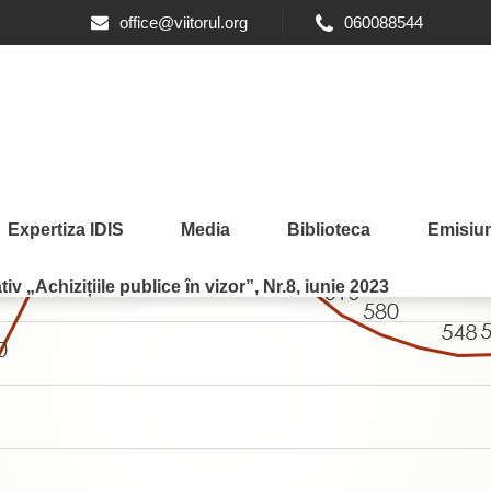
office@viitorul.org
060088544
Expertiza IDIS
Media
Biblioteca
Emisiun
iv „Achizițiile publice în vizor”, Nr.8, iunie 2023