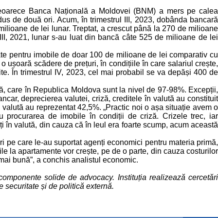
 deoarece Banca Națională a Moldovei (BNM) a mers pe calea
dus de două ori. Acum, în trimestrul III, 2023, dobânda bancară
ilioane de lei lunar. Treptat, a crescut până la 270 de milioane
III, 2021, lunar s-au luat din bancă câte 525 de milioane de lei
uate pentru imobile de doar 100 de milioane de lei comparativ cu
ușoară scădere de prețuri, în condițiile în care salariul crește,
te. În trimestrul IV, 2023, cel mai probabil se va depăși 400 de
lă, care în Republica Moldova sunt la nivel de 97-98%. Excepții,
ancar, deprecierea valutei, criză, creditele în valută au constituit
în valută au reprezentat 42,5%. „Practic noi o așa situație avem o
 procurarea de imobile în condiții de criză. Crizele trec, iar
i în valută, din cauza că în leul era foarte scump, acum această
ri pe care le-au suportat agenți economici pentru materia primă,
țurile la apartamente vor crește, pe de o parte, din cauza costurilor
ot mai bună”, a conchis analistul economic.
componente solide de advocacy. Instituția realizează cercetări
 securitate și de politică externă.