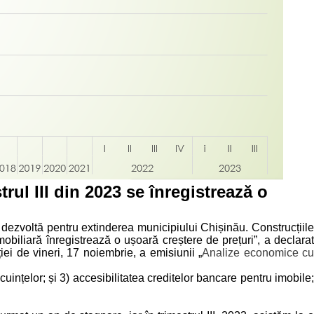
rul III din 2023 se înregistrează o
 dezvoltă pentru extinderea municipiului Chișinău. Construcțiile
obiliară înregistrează o ușoară creștere de prețuri”, a declarat
ției de vineri, 17 noiembrie, a emisiunii „
Analize economice c
cuințelor; și 3) accesibilitatea creditelor bancare pentru imobile;