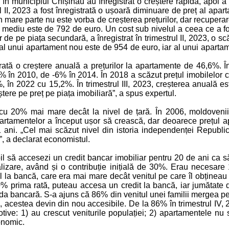
 în municipiul Chișinău au înregistrat o creștere rapidă, apoi a 
l II, 2023 a fost înregistrată o ușoară diminuare de preț al apart
În mare parte nu este vorba de creșterea prețurilor, dar recuperar
ul mediu este de 792 de euro. Un cost sub nivelul a ceea ce a fos
or de pe piața secundară, a înregistrat în trimestrul II, 2023, o
u al unui apartament nou este de 954 de euro, iar al unui aparta
strată o creștere anuală a prețurilor la apartamente de 46,6%.
% în 2010, de -6% în 2014. În 2018 a scăzut prețul imobilelor 
, în 2022 cu 15,2%. În trimestrul III, 2023, creșterea anuală e
ere pe preț pe piața imobiliară”, a spus expertul.
te cu 20% mai mare decât la nivel de țară. În 2006, moldove
partamentelor a început ușor să crească, dar deoarece prețul ap
1 ani. „Cel mai scăzut nivel din istoria independenței Republ
, a declarat economistul.
l să accesezi un credit bancar imobiliar pentru 20 de ani ca să
izare, având și o contribuție inițială de 30%. Erau necesare 1
itul la bancă, care era mai mare decât venitul pe care îl obținea
 prima rată, puteau accesa un credit la bancă, iar jumătate di
nda bancară. S-a ajuns că 86% din venitul unei familii mergea pe
 acestea devin din nou accesibile. De la 86% în trimestrul IV, 20
ive: 1) au crescut veniturile populației; 2) apartamentele nu s
onomic.