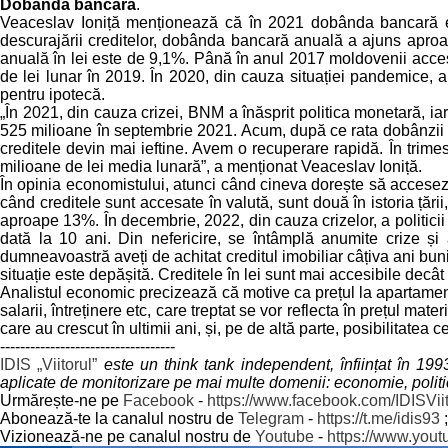
Dobânda bancară
.
Veaceslav Ioniță menționează că în 2021 dobânda bancară e
descurajării creditelor, dobânda bancară anuală a ajuns aproape
anuală în lei este de 9,1%. Până în anul 2017 moldovenii accesa
de lei lunar în 2019. În 2020, din cauza situației pandemice, a
pentru ipotecă.
„În 2021, din cauza crizei, BNM a înăsprit politica monetară, ia
525 milioane în septembrie 2021. Acum, după ce rata dobânzii a î
creditele devin mai ieftine. Avem o recuperare rapidă. În trimes
milioane de lei media lunară”, a menționat Veaceslav Ioniță.
În opinia economistului, atunci când cineva dorește să acceseze
când creditele sunt accesate în valută, sunt două în istoria țării,
aproape 13%. În decembrie, 2022, din cauza crizelor, a politicii 
dată la 10 ani. Din nefericire, se întâmplă anumite crize și 
dumneavoastră aveți de achitat creditul imobiliar câțiva ani bu
situație este depășită. Creditele în lei sunt mai accesibile decât 
Analistul economic precizează că motive ca prețul la apartament
salarii, întreținere etc, care treptat se vor reflecta în prețul mat
care au crescut în ultimii ani, și, pe de altă parte, posibilitatea
-----------------------------------
IDIS „Viitorul”
este un think tank independent, înființat în 19
aplicate de monitorizare pe mai multe domenii: economie, politica 
Urmărește-ne pe
Facebook
-
https://www.facebook.com/IDISViit
Abonează-te la canalul nostru de
Telegram
-
https://t.me/idis93
;
Vizionează-ne pe canalul nostru de
Youtube
-
https://www.yout