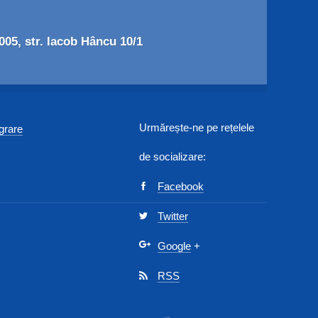
05, str. Iacob Hâncu 10/1
Urmărește-ne pe rețelele
egrare
de socializare:
Facebook
Twitter
Google
+
RSS