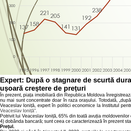
Expert: După o stagnare de scurtă durată
ușoară creștere de prețuri
În prezent, piața imobiliară din Republica Moldova înregistreaz
nu mai sunt concentrate doar în raza orașului. Totodată, „după 
Veaceslav Ioniță, expert în politici economice la Institutul pentr
Veaceslav Ioniță”.
Potrivit lui Veaceslav Ioniță, 65% din toată avuția moldovenilor e
4) dobânda bancară; sunt ceea ce caracterizează în prezent star
Prețul.