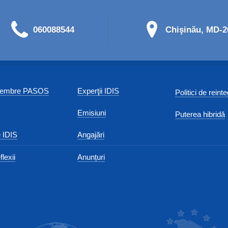
060088544
Chişinău, MD-20
 membre PASOS
Experţii IDIS
Politici de reint
Emisiuni
Puterea hibridă
 IDIS
Angajări
flexii
Anunțuri