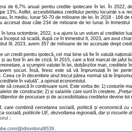
ra de 6,7% anual pentru credite ipotecare în lei. În 2022,
 13%. Astfel, accesibilitatea creditului pentru locuințe s-a re
u, în mediu, lunar 50-70 de milioane de lei. În 2018 - 166 de m
u accesat doar câte 234 de milioane de lei lunar. În trimestrul 
r în luna octombrie, 2022, s-a ajuns la un volum al creditelor l
nceput să scadă, după ce în trimestrul II, 2023, am avut chiar o 
trul III, 2023, avem 357 de milioane de lei accesate drept credi
 un credit pentru ipotecă, cel mai bine să fie în valută naționa
 și au fost în ani de criză. În 2015, care a fost marcat de jaful b
monetare, a scumpirii valutei în lei, dobânzilor mari, creditele 
avem șocuri. Însă, firesc este să vă împrumutați în lei pentru
ni. Ceea ce în decembrie anul trecut părea normal să te împrumuț
creditele în valută”, a opiniat economistul.
e să crească în continuare sunt. Este vorba de: 1) costurile ma
erialelor de construcție; 2) și salariile care sunt în creștere. „Pre
 cetățenilor de procurare și de accesibilitatea creditelor devine t
93, care combină cercetarea socială, politică și economică cu 
socială, politicile UE, dezvoltarea regională, dar și riscurile de
orul
;
ube.com/@idisviitorul8539
.