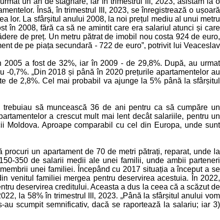
urmat un an de stagnare, iar în trimestrul III, 2023, asistăm la o
amentelor. Însă, în trimestrul III, 2023, se înregistrează o ușoară
ea lor. La sfârșitul anului 2008, la noi prețul mediu al unui metru
t în 2008, fără ca să ne amintit care era salariul atunci și care
 scădere de preț. Un metru pătrat de imobil nou costa 924 de euro,
ment de pe piața secundară - 722 de euro”, potrivit lui Veaceslav
 În 2005 a fost de 32%, iar în 2009 - de 29,8%. După, au urmat
cu -0,7%. „Din 2018 și până în 2020 prețurile apartamentelor au
ste de 2,8%. Cel mai probabil va ajunge la 5% până la sfârșitul
nii trebuiau să muncească 36 de ani pentru ca să cumpăre un
artamentelor a crescut mult mai lent decât salariile, pentru un
icii Moldova. Aproape comparabil cu cel din Europa, unde sunt
 procuri un apartament de 70 de metri pătrați, reparat, unde la
50-350 de salarii medii ale unei familii, unde ambii parteneri
u membrii unei familiei. Începând cu 2017 situația a început a se
n venitul familiei mergea pentru deservirea acestuia. În 2022,
ntru deservirea creditului. Aceasta a dus la ceea că a scăzut de
22, la 58% în trimestrul III, 2023. „Până la sfârșitul anului vom
-au scumpit semnificativ, dacă se raportează la salariu; iar 3)