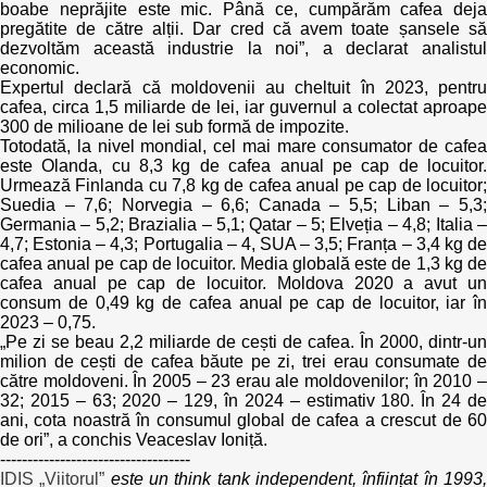
boabe neprăjite este mic. Până ce, cumpărăm cafea deja
pregătite de către alții. Dar cred că avem toate șansele să
dezvoltăm această industrie la noi”, a declarat analistul
economic.
Expertul declară că moldovenii au cheltuit în 2023, pentru
cafea, circa 1,5 miliarde de lei, iar guvernul a colectat aproape
300 de milioane de lei sub formă de impozite.
Totodată, la nivel mondial, cel mai mare consumator de cafea
este Olanda, cu 8,3 kg de cafea anual pe cap de locuitor.
Urmează Finlanda cu 7,8 kg de cafea anual pe cap de locuitor;
Suedia – 7,6; Norvegia – 6,6; Canada – 5,5; Liban – 5,3;
Germania – 5,2; Brazialia – 5,1; Qatar – 5; Elveția – 4,8; Italia –
4,7; Estonia – 4,3; Portugalia – 4, SUA – 3,5; Franța – 3,4 kg de
cafea anual pe cap de locuitor. Media globală este de 1,3 kg de
cafea anual pe cap de locuitor. Moldova 2020 a avut un
consum de 0,49 kg de cafea anual pe cap de locuitor, iar în
2023 – 0,75.
„Pe zi se beau 2,2 miliarde de cești de cafea. În 2000, dintr-un
milion de cești de cafea băute pe zi, trei erau consumate de
către moldoveni. În 2005 – 23 erau ale moldovenilor; în 2010 –
32; 2015 – 63; 2020 – 129, în 2024 – estimativ 180. În 24 de
ani, cota noastră în consumul global de cafea a crescut de 60
de ori”, a conchis Veaceslav Ioniță.
-----------------------------------
IDIS „Viitorul”
este un think tank independent, înființat în 1993