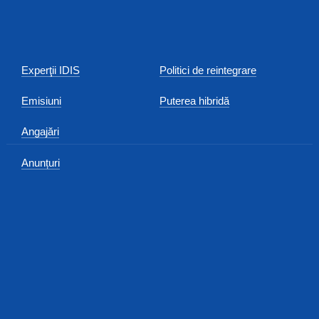
Experţii IDIS
Politici de reintegrare
Emisiuni
Puterea hibridă
Angajări
Anunțuri