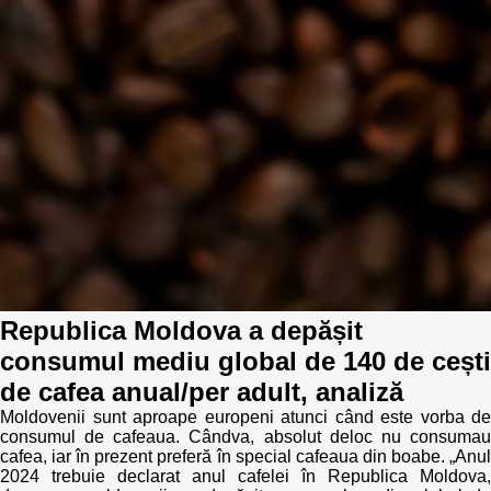
Trend Hunter
Buletin EU-STRAT
Aplică la BUNELE PRACTICI
Transparența întreprinderilor de stat
Cele mai bune și cele mai proaste politici locale din
Moldova
Democrația, independența și transparența instituțiilor
publice-cheie din Moldova
Republica Moldova a depășit
Achiziții publice
consumul mediu global de 140 de cești
de cafea anual/per adult, analiză
Achizițiile publice în vizorul societății civile
Moldovenii sunt aproape europeni atunci când este vorba de
consumul de cafeaua. Cândva, absolut deloc nu consumau
cafea, iar în prezent preferă în special cafeaua din boabe. „Anul
2024 trebuie declarat anul cafelei în Republica Moldova,