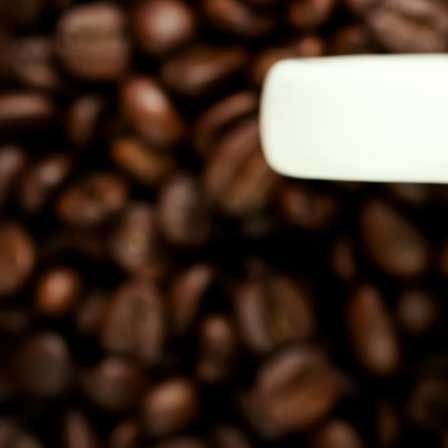
Politici regionale
Rapoarte
Bunele practici
Inițiative în derulare
Laborator sociometric
Inițiative desfășurate
Transparența guvernării locale
Manual de proceduri
People Watch
Note & poziții​
Proces democratic
Organigrama IDIS
Agenda Națională de Business
Anunțuri
Puterea hibridă
Consiliul consulativ internațional IDIS
15 minute de realism economic