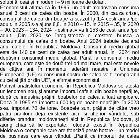
solubilă, ceai și mirodenii – 9 milioane de dolari.
Economistul afirmă că în 1995, un adult moldovean consuma
anual 3 cești de cafea din boabe. În 2000, din cauza crizei,
consumul de cafea din boabe a scăzut la 1,4 cești anual/per
adult. În 2005 s-a ajuns 8,8. În 2010 – 15. În 2015 – 35, în 2020
– 90, 2023 – 134, 2024 - estimativ va fi 153 de cești anual/per
adult. „Din 2020 se înregistrează o creștere bruscă a
consumului de cafea din boabe. Anul 2024 trebuie declarat
anul cafelei în Republica Moldova. Consumul mediu global
este de 140 de cești de cafea per adult anual. În 2024 noi
depășim consumul mediu global. Până la consumul mediu
european, care este de două-trei ori mai mare, mai este nevoie
de câțiva ani. În momentul aderării noastre la Uniunea
Europeană (UE) și consumul nostru de cafea va fi comparabil
cu cel al țărilor din UE”, a afirmat economistul.
Potrivit analistului economic, în Republica Moldova se atestă
un fenomen nou, și anume importul cafelei din boabe neprăjite,
după ce industria prăjirii boabelor de cafea a luat amploare.
Dacă în 1995 se importau 600 kg de boabe neprăjite, în 2023
s-au importat 70 de tone. Boabele sunt prăjite de către vreo
patru prăjitorii deja existente aici, și ulterior vândute, sub
diferite branduri moldovenești aici în Republica Moldova, și
ajung chiar să fie exportate. Totodată, există în Republica
Moldova o companie care are franciză peste hotare – un model
de business care este vândut. „Până ce importul de cafea