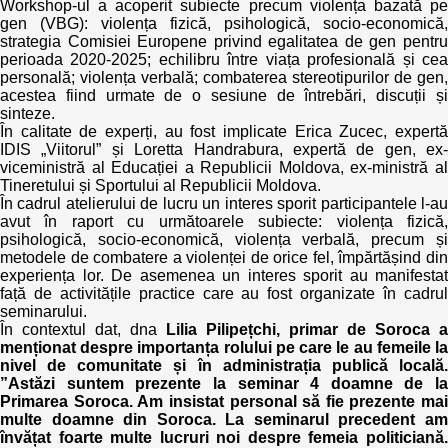
Workshop-ul a acoperit subiecte precum violența bazată pe
gen (VBG): violența fizică, psihologică, socio-economică,
strategia Comisiei Europene privind egalitatea de gen pentru
perioada 2020-2025; echilibru între viața profesională și cea
personală; violența verbală; combaterea stereotipurilor de gen,
acestea fiind urmate de o sesiune de întrebări, discuții și
sinteze.
În calitate de experți, au fost implicate Erica Zucec, expertă
IDIS „Viitorul” și Loretta Handrabura, expertă de gen, ex-
viceministră al Educației a Republicii Moldova, ex-ministră al
Tineretului și Sportului al Republicii Moldova.
În cadrul atelierului de lucru un interes sporit participantele l-au
avut în raport cu următoarele subiecte: violența fizică,
psihologică, socio-economică, violența verbală, precum și
metodele de combatere a violenței de orice fel, împărtășind din
experiența lor. De asemenea un interes sporit au manifestat
față de activitățile practice care au fost organizate în cadrul
seminarului.
În contextul dat, dna
Lilia Pilipețchi, primar de Soroca a
menționat despre importanța rolului pe care le au femeile la
nivel de comunitate și în administrația publică locală.
”Astăzi suntem prezente la seminar 4 doamne de la
Primarea Soroca. Am insistat personal să fie prezente mai
multe doamne din Soroca. La seminarul precedent am
învățat foarte multe lucruri noi despre femeia politiciană.