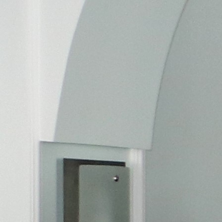
Politici regionale
Rapoarte
Bunele practici
Inițiative în derulare
Laborator sociometric
Inițiative desfășurate
Transparența guvernării locale
Manual de proceduri
People Watch
Note & poziții​
Proces democratic
Organigrama IDIS
Agenda Națională de Business
Anunțuri
Puterea hibridă
Consiliul consulativ internațional IDIS
15 minute de realism economic