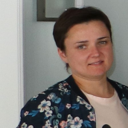
Trend Hunter
Buletin EU-STRAT
Aplică la BUNELE PRACTICI
Transparența întreprinderilor de stat
Cele mai bune și cele mai proaste politici locale din
Moldova
Democrația, independența și transparența instituțiilor
publice-cheie din Moldova
Achiziții publice
Achizițiile publice în vizorul societății civile