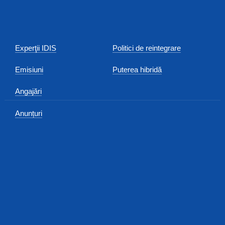
Experţii IDIS
Politici de reintegrare
Emisiuni
Puterea hibridă
Angajări
Anunțuri