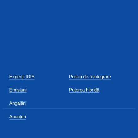
Experţii IDIS
Politici de reintegrare
Emisiuni
Puterea hibridă
Angajări
Anunțuri