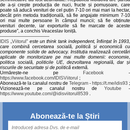
de a-și crește producția de nuci, fructe și pomușoare, care
poate să aducă venituri de cel puțin 7-10 ori mai mari la hectar,
decât prin metoda tradițională, să fie angajate minimum 7-10
ori mai multe persoane în câmpul muncii; să fie obținute
venituri decente, iar exporturile să fie marcate de aceste
produse”, a conchis Veaceslav Ioniță.
----------------------------------
IDIS „Viitorul”
este un think tank independent, înființat în 1993
care combină cercetarea socială, politică și economică cu
componente solide de advocacy. Instituția realizează cercetări
aplicate de monitorizare pe mai multe domenii: economie,
politica socială, politicile UE, dezvoltarea regională, dar și
riscurile de securitate și de politică externă.
Urmărește-ne pe
Facebook
https://www.facebook.com/IDISViitorul
;
Abonează-te la canalul nostru de
Telegram
-
https://t.me/idis93
;
Vizionează-ne pe canalul nostru de
Youtube
https://www.youtube.com/@idisviitorul8539
.
Abonează-te la Știri
Mail