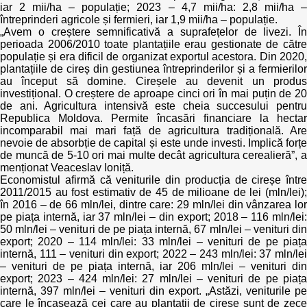
iar 2 mii/ha – populație; 2023 – 4,7 mii/ha: 2,8 mii/ha –
întreprinderi agricole și fermieri, iar 1,9 mii/ha – populație.
„Avem o creștere semnificativă a suprafețelor de livezi. În
perioada 2006/2010 toate plantațiile erau gestionate de către
populație și era dificil de organizat exportul acestora. Din 2020,
plantațiile de cireș din gestiunea întreprinderilor și a fermierilor
au început să domine. Cireșele au devenit un produs
investițional. O creștere de aproape cinci ori în mai puțin de 20
de ani. Agricultura intensivă este cheia succesului pentru
Republica Moldova. Permite încasări financiare la hectar
incomparabil mai mari față de agricultura tradițională. Are
nevoie de absorbție de capital și este unde investi. Implică forțe
de muncă de 5-10 ori mai multe decât agricultura cerealieră”, a
menționat Veaceslav Ioniță.
Economistul afirmă că veniturile din producția de cireșe între
2011/2015 au fost estimativ de 45 de milioane de lei (mln/lei);
în 2016 – de 66 mln/lei, dintre care: 29 mln/lei din vânzarea lor
pe piața internă, iar 37 mln/lei – din export; 2018 – 116 mln/lei:
50 mln/lei – venituri de pe piața internă, 67 mln/lei – venituri din
export; 2020 – 114 mln/lei: 33 mln/lei – venituri de pe piața
internă, 111 – venituri din export; 2022 – 243 mln/lei: 37 mln/lei
– venituri de pe piața internă, iar 206 mln/lei – venituri din
export; 2023 – 424 mln/lei: 27 mln/lei – venituri de pe piața
internă, 397 mln/lei – venituri din export. „Astăzi, veniturile pe
care le încasează cei care au plantații de cireșe sunt de zece