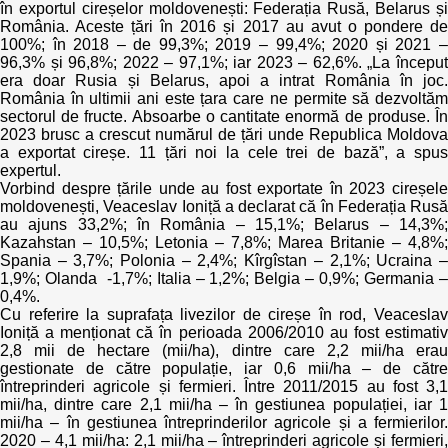
Trend Hunter
în exportul cireșelor moldovenești: Federația Rusă, Belarus și
România. Aceste țări în 2016 și 2017 au avut o pondere de
100%; în 2018 – de 99,3%; 2019 – 99,4%; 2020 și 2021 –
Buletin EU-STRAT
96,3% și 96,8%; 2022 – 97,1%; iar 2023 – 62,6%. „La început
era doar Rusia și Belarus, apoi a intrat România în joc.
Aplică la BUNELE PRACTICI
România în ultimii ani este țara care ne permite să dezvoltăm
sectorul de fructe. Absoarbe o cantitate enormă de produse. În
2023 brusc a crescut numărul de țări unde Republica Moldova
Transparența întreprinderilor de stat
a exportat cireșe. 11 țări noi la cele trei de bază”, a spus
expertul.
Cele mai bune și cele mai proaste politici locale din
Vorbind despre țările unde au fost exportate în 2023 cireșele
Moldova
moldovenești, Veaceslav Ioniță a declarat că în Federația Rusă
au ajuns 33,2%; în România – 15,1%; Belarus – 14,3%;
Kazahstan – 10,5%; Letonia – 7,8%; Marea Britanie – 4,8%;
Democrația, independența și transparența instituțiilor
Spania – 3,7%; Polonia – 2,4%; Kîrgîstan – 2,1%; Ucraina –
publice-cheie din Moldova
1,9%; Olanda -1,7%; Italia – 1,2%; Belgia – 0,9%; Germania –
0,4%.
Cu referire la suprafața livezilor de cireșe în rod, Veaceslav
Achiziții publice
Ioniță a menționat că în perioada 2006/2010 au fost estimativ
2,8 mii de hectare (mii/ha), dintre care 2,2 mii/ha erau
Achizițiile publice în vizorul societății civile
gestionate de către populație, iar 0,6 mii/ha – de către
întreprinderi agricole și fermieri. Între 2011/2015 au fost 3,1
mii/ha, dintre care 2,1 mii/ha – în gestiunea populației, iar 1
mii/ha – în gestiunea întreprinderilor agricole și a fermierilor.
2020 – 4,1 mii/ha: 2,1 mii/ha – întreprinderi agricole și fermieri,