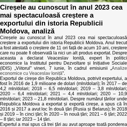
Cireșele au cunoscut în anul 2023 cea
Politici regionale
Rapoarte
mai spectaculoasă creștere a
exportului din istoria Republicii
Bunele practici
Inițiative în derulare
Moldova, analiză
Laborator sociometric
Cireșele au cunoscut în anul 2023 cea mai spectaculoasă
Inițiative desfășurate
creștere a exportului din istoria Republicii Moldova. Anul trecut
a fost atestată o creștere de 11 ori față de acum 10 ani, creștere
Transparența guvernării locale
Manual de proceduri
care nu poate fi observată la nici un alt produs exportat. Despre
aceasta a declarat Veaceslav Ioniță, expert în politici
People Watch
economice la Institutul pentru Dezvoltare și Inițiative Sociale
Note & poziții​
(IDIS) „Viitorul” vineri, 7 iunie, în cadrul emisiunii „
Analize
economice cu Veaceslav Ioniță
”.
Proces democratic
Organigrama IDIS
Exportul de cireșe din Republica Moldova, potrivit expertului, a
fost în 2016 de 1,9 milioane de dolari (mln/dolari); în 2017 – de
4,2 mln/dolari; 2018 – 6,5 mln/dolari; 2019 – 3,8 mln/dolari;
Agenda Națională de Business
Anunțuri
2020 – 6,4 mln/dolari; 2021 – 4,4 mln/dolari; 2020 – 10,9
mln/dolari; 2023 – 21,8 mln/dolari. Despre numărul țărilor unde
Puterea hibridă
Consiliul consulativ internațional IDIS
Republica Moldova a exportat și exportă cireșe, a spus că în
2016 și 2017 a avut loc în două țări (Rusia și Belarus); în 2018
și 2019 – în cinci țări; în 2020 – în nouă țări; 2021 – 6 țări; 2022
15 minute de realism economic
– 8 țări; iar 2023 – 14 țări.
Expertul a mai spus că trei țări au avut aproape toată ponderea