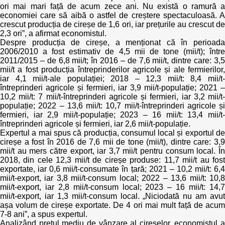
ori mai mari față de acum zece ani. Nu există o ramură a
economiei care să aibă o astfel de creștere spectaculoasă. A
crescut producția de cireșe de 1,6 ori, iar prețurile au crescut de
2,3 ori”, a afirmat economistul.
Despre producția de cireșe, a menționat că în perioada
2006/2010 a fost estimativ de 4,5 mii de tone (mii/t); între
2011/2015 – de 6,8 mii/t; în 2016 – de 7,6 mii/t, dintre care: 3,5
mii/t a fost producția întreprinderilor agricole și ale fermierilor,
iar 4,1 mii/t-ale populației; 2018 – 12,3 mii/t: 8,4 mii/t-
întreprinderi agricole și fermieri, iar 3,9 mii/t-populație; 2021 –
10,2 mii/t: 7 mii/t-întreprinderi agricole și fermieri, iar 3,2 mii/t-
populație; 2022 – 13,6 mii/t: 10,7 mii/t-întreprinderi agricole și
fermieri, iar 2,9 mii/t-populație; 2023 – 16 mii/t: 13,4 mii/t-
întreprinderi agricole și fermieri, iar 2,6 mii/t-populație.
Expertul a mai spus că producția, consumul local și exportul de
cireșe a fost în 2016 de 7,6 mii de tone (mii/t), dintre care: 3,9
mii/t au mers către export, iar 3,7 mii/t pentru consum local. În
2018, din cele 12,3 mii/t de cireșe produse: 11,7 mii/t au fost
exportate, iar 0,6 mii/t-consumate în țară; 2021 – 10,2 mii/t: 6,4
mii/t-export, iar 3,8 mii/t-consum local; 2022 – 13,6 mii/t: 10,8
mii/t-export, iar 2,8 mii/t-consum local; 2023 – 16 mii/t: 14,7
mii/t-export, iar 1,3 mii/t-consum local. „Niciodată nu am avut
așa volum de cireșe exportate. De 4 ori mai mult față de acum
7-8 ani”, a spus expertul.
Analizând prețul mediu de vânzare al cireșelor, economistul a