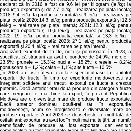
declarat că în 2016 a fost de 9,6 lei per kilogram (lei/kg) la
producția exportată și de 7,7 lei/kg – realizarea pe piața locală;
2018: 9,4 lei/kg la producția exportată și 9 lei/kg – realizarea pe
piața locală; 2020: 14,3 lei/kg pentru producția exportată și 12,5
lei/kg – realizarea pe piața internă; 2021: 12,3 lei/kg pentru
producția exportată și 10,6 lei/kg – realizarea pe piața locală;
2022: 19 lei/kg pentru producția exportată și 13,3 lei/kg –
realizarea pe piața locală; 2023: 27,1 lei/kg pentru producția
exportată și 20,4 lei/kg – realizarea pe piața internă.
Analizând exportul de fructe, nuci și pomușoare în 2023, a
specificat că strugurii au avut o pondere de 24,9%; merele –
23,5%; prunele – 15,3%; nucile – 15,2%; cireșele – 8,2%;
pomușoarele – 1,2%; caise – 1,1%; alte fructe – 10,5%.
„În 2023 au fost câteva rezultate spectaculoase la capitolul
exportul de fructe. În timp ce exporturile moldovenești au
înregistrat scădere anul trecut, exportul de fructe a crescut
puternic. Dacă anterior erau două produse din categoria fructe
care mergeau cel mai bine la export, în prezent Republica
Moldova are o diversitate mare de produse fructe exportate.
Dacă anterior dominau două-trei țări în exporturile
moldovenești, acum se înregistrează o diversitate mare de
produse exportate. Anul 2023 se deosebește cu mult față de
ceilalți ani: exporturi au avut loc în mult mai multe țări, un număr
semnificativ de produse au fost exportate, dar venituri
semnificative au fost acumulate. Republica Moldova are șansa