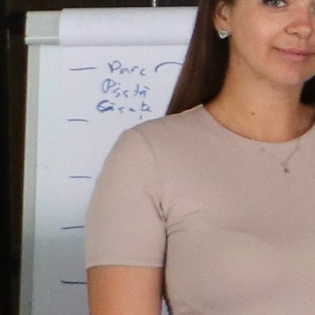
Trend Hunter
Buletin EU-STRAT
Aplică la BUNELE PRACTICI
Transparența întreprinderilor de stat
Cele mai bune și cele mai proaste politici locale din
Moldova
Democrația, independența și transparența instituțiilor
publice-cheie din Moldova
Achiziții publice
Achizițiile publice în vizorul societății civile