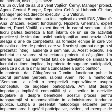
de întrebări, discuții și sinteze.
Cu un cuvânt de salut a venit Vojtěch Černý, Manager proiect,
Agora Central Europe, Republica Cehă și Liubomir Chiriac,
Manager proiect, director executiv, IDIS Viitorul.
În calitate de moderatori, au fost implicați experții IDIS „Viitorul”:
Ana Znaceni, expert fundraising, Nicoleta Gherman, expert
tineret, Pavel Vintilă, expert tineret. În cadrul seminarului de
lucru partea teoretică a fost întărită de un șir de activități
practice și de simulare, astfel participanții au avut ocazia să își
aleagă o arie de competență, să formeze echipe în care vor
dezvolta o idee de proiect, care va fi scris și aprobat de grup și
prezentat întregii audiențe a seminarului. Acest exercițiu s-a
încheiat cu votarea și selectarea proiectului câștigător. Un
interes sporit au manifestat față de activitățile de simulare a
lucrului cu tinerii implicați în proiecte de bugetare participativă,
ceea ce a dus la o mai bună cunoaștere a participanților .
În contextul dat, Călugăreanu Dumitru, funcționar public în
cadrul primăriei Șerpeni, raionul Anenii Noi a menționat:
“Seminarul a oferit o perspectivă cuprinzătoare asupra
conceptului de bugetare participativă. Am aflat despre
importanța implicării comunității și a tinerilor în deciziile
bugetare și despre beneficiile acestui proces pentru
transparență și responsabilitate în administrarea fondurilor
publice. Echipa a prezentat metodologii eficiente pentru
implementarea bugetării participative, evidențiind exemple de