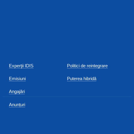
Experţii IDIS
Politici de reintegrare
Emisiuni
Puterea hibridă
Angajări
Anunțuri