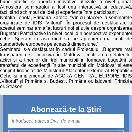
bune practici și abordări inovative utilizate la nivel global.
Atmosfera seminarului a fost una interactivă și educativă,
facilitând schimbul de idei și experiențe între participanți.”
Natalia Tonofa, Primăria Soroca: ”Vin cu plăcere la seminarele
organizate de IDIS ”Viitorul”. În procesul de desfășurare a
acestui seminar am aflat lucruri noi și utile despre organizarea
Bugetării Participative la nivel local, din perspectiva experienței
cehe. Sperăm în așa mod să ne apropiem mai mult de
standardele europene pe această dimensiune.”
Seminarul s-a desfășurat în cadrul Proiectului „Bugetare mai
transparentă și incluzivă în Moldova: implicarea cetățenilor
activi și a tinerilor din trei municipii în formarea bugetării și
transferul de experiență în alte municipii din Moldova” și este
sprijinit financiar de Ministerul Afacerilor Externe al Republicii
Cehe și implementat de AGORA CENTRAL EUROPE, IDIS
„Viitorul” și Primăria s. Budești, Primăria or. Ialoveni, Primăria
or. Strășeni
Abonează-te la Știri
Mail