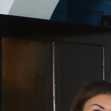
Politici regionale
Rapoarte
Bunele practici
Inițiative în derulare
Laborator sociometric
Inițiative desfășurate
Transparența guvernării locale
Manual de proceduri
People Watch
Note & poziții​
Proces democratic
Organigrama IDIS
Agenda Națională de Business
Anunțuri
Puterea hibridă
Consiliul consulativ internațional IDIS
15 minute de realism economic