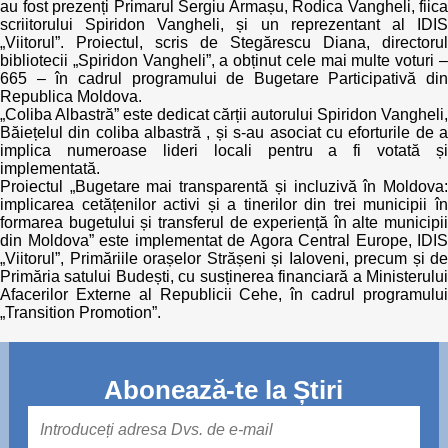
au fost prezenți Primarul Sergiu Armașu, Rodica Vangheli, fiica
scriitorului Spiridon Vangheli, și un reprezentant al IDIS
„Viitorul”. Proiectul, scris de Stegărescu Diana, directorul
bibliotecii „Spiridon Vangheli”, a obținut cele mai multe voturi –
665 – în cadrul programului de Bugetare Participativă din
Republica Moldova.
„Coliba Albastră” este dedicat cărții autorului Spiridon Vangheli,
Băiețelul din coliba albastră , și s-au asociat cu eforturile de a
implica numeroase lideri locali pentru a fi votată și
implementată.
Proiectul „Bugetare mai transparentă și incluzivă în Moldova:
implicarea cetățenilor activi și a tinerilor din trei municipii în
formarea bugetului și transferul de experiență în alte municipii
din Moldova” este implementat de Agora Central Europe, IDIS
„Viitorul”, Primăriile orașelor Strășeni și Ialoveni, precum și de
Primăria satului Budești, cu susținerea financiară a Ministerului
Afacerilor Externe al Republicii Cehe, în cadrul programului
„Transition Promotion”.
Abonează-te la Știri
Mail