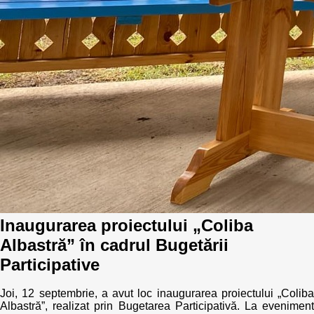
Trend Hunter
Buletin EU-STRAT
Aplică la BUNELE PRACTICI
Transparența întreprinderilor de stat
Cele mai bune și cele mai proaste politici locale din
Moldova
Democrația, independența și transparența instituțiilor
publice-cheie din Moldova
Achiziții publice
Inaugurarea proiectului „Coliba
Albastră” în cadrul Bugetării
Achizițiile publice în vizorul societății civile
Participative
Joi, 12 septembrie, a avut loc inaugurarea proiectului „Coliba
Albastră”, realizat prin Bugetarea Participativă. La eveniment