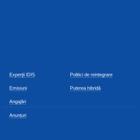
Experţii IDIS
Politici de reintegrare
Emisiuni
Puterea hibridă
Angajări
Anunțuri