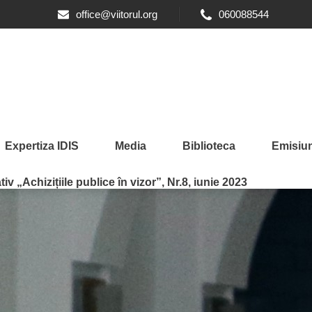
office@viitorul.org
060088544
Expertiza IDIS
Media
Biblioteca
Emisiun
iv „Achizițiile publice în vizor”, Nr.8, iunie 2023