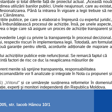
tanțiale și total diferite față de proiectul actual. „Această nouă
nea utilizării banilor publici. Unele neajunsuri, care au existat,
sionalizarea. Până la intrarea în vigoare a legii trebuie să ne
giu Căinăreanu.
zițiile publice, pe care a elaborat-o împreună cu expertul juridic
in să îmbunătățească procesul de achiziție. Însă, pe unele aspecte,
 avea o lege care să asigure un proces de achiziție transparent și
evederile Legii cu privire la transparența în procesul decizional.
i, respectiv riscuri în implementarea legii. Totodată, am formulat
 nouă garanție pentru ofertă, acordurile adiționale de majorare a
i achizițiilor publice este nefuncțional. Se remarcă faptul că
ntă factori de risc ce duc la neaplicarea măsurilor de
erent menite să sprijine transparența, responsabilitatea
recomandările vor fi analizate și integrate în Nota cu propuneri și
) „Viitorul”
și ce urmărește susținerea reformelor în domeniul
igație, experți şi monitori independenți din Republica Moldova.
05, str. Iacob Hâncu 10/1