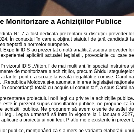
de Monitorizare a Achizițiilor Publice
dința Nr. 7 a fost dedicată prezentării și discuției prevederilor
4. În contextul în care a obținut statutul de țară candidată l
rea treptată a normelor europene.
al. Experții IDIS au prezentat o notă analitică asupra prevederilor
perienței aplicării actualei legislații, provocările cu care se
n vizorul IDIS „Viitorul” de mai mulți ani, în special instruirea ș
mente de monitorizare a achizițiilor, precum Ghidul stegulețelor
ntractante, pentru a scoate la iveală ilegalitățile comise. Carolina
ce. „Republica Moldova și-a asumat alinierea legislației naționale
fi în concordanță totală cu acquis-ul comunitar”, a spus Carolina
prezentarea proiectului noii legi cu privire la achizițiile publice
 este în prezent supus consultărilor publice, ne propune că în
 de achiziții publice. Ne propunem să avem o serie de astfel de
noii legi. Legea urmează să intre în vigoare la 1 ianuarie 2027,
licare a proiectului noii legi. Platformele existente în prezent,
zițiilor publice, menționând că s-a mers pe varianta elaborării unu