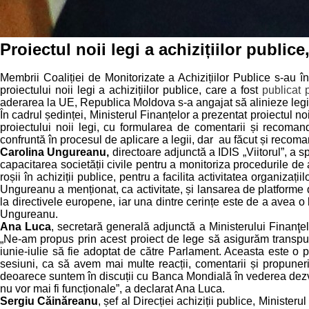
Proiectul noii legi a achizițiilor public
Membrii Coaliției de Monitorizate a Achizițiilor Publice s-au în
proiectului noii legi a achizițiilor publice, care a fost
publicat 
aderarea la UE, Republica Moldova s-a angajat să alinieze legis
În cadrul ședinței, Ministerul Finanțelor a prezentat proiectul no
proiectului noii legi, cu formularea de comentarii și recomand
confruntă în procesul de aplicare a legii, dar au făcut și recoma
Carolina Ungureanu,
directoare adjunctă a IDIS „Viitorul”, a s
capacitarea societății civile pentru a monitoriza procedurile de
roșii în achiziții publice, pentru a facilita activitatea organizați
Ungureanu a menționat, ca activitate, și lansarea de platforme de
la directivele europene, iar una dintre cerințe este de a avea o 
Ungureanu.
Ana Luca
, secretară generală adjunctă a Ministerului Finanţelor
„Ne-am propus prin acest proiect de lege să asigurăm transpune
iunie-iulie să fie adoptat de către Parlament. Aceasta este o 
sesiuni, ca să avem mai multe reacții, comentarii și propuneri,
deoarece suntem în discuții cu Banca Mondială în vederea dezvolt
nu vor mai fi funcționale”, a declarat Ana Luca.
Sergiu Căinăreanu
, șef al Direcției achiziții publice, Minister