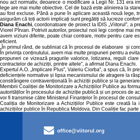
nou act normativ, deoarece o modificare a Legii Nr. 131 era impos
lege are mai multe obiective. Cel de bază este alinierea la stand
au fost excluse. Până a pune în aplicare această nouă lege, tre
asigurăm că toți actorii implicați sunt pregătiți să lucreze conf
Diana Enachi
, coordonatoare de proiect la IDIS „Viitorul”, a pr
Viorel Pîrvan. Potrivit autorilor, proiectul noii legi conține mai
avem viziuni diferite, poate chiar contrare, motiv pentru care es
eficient.
„În primul rând, de subliniat că în procesul de elaborare și cons
În privința conținutului, avem mai multe propuneri pentru a evita 
propuneri ce vizează pragurile valorice, lotizarea, reguli clare 
contractelor de achiziții, printre altele”, a afirmat Diana Enachi.
Expertul A.O. „Implicare Plus”, Valeriu Ciorba”, a spus că, în p
deficiențele normative și lipsa mecanismului de atragere la răsp
constrângere contravențională în achiziții publice și la generarea
Membrii Coaliției de Monitorizare a Achizițiilor Publice au form
autorităților în procesului de achiziție publică și un proces de a
vor fi transmise către Ministerul Finanțelor în procesul de consu
Coaliția de Monitorizare a Achizițiilor Publice este creată la i
achizițiilor publice în Republica Moldova. Din Coaliție fac parte 
office@viitorul.org