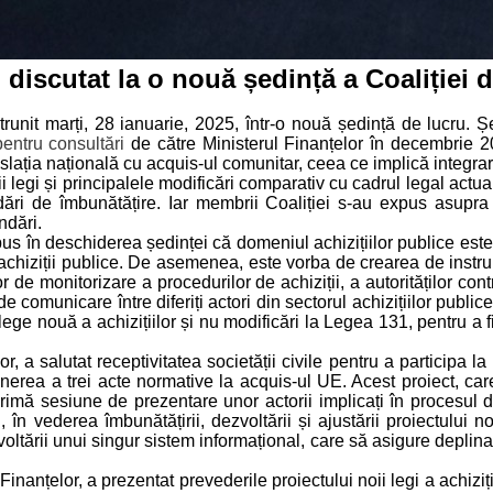
e, discutat la o nouă ședință a Coaliției 
trunit marți, 28 ianuarie, 2025, într-o nouă ședință de lucru. Șe
pentru consultări
de către Ministerul Finanțelor în decembrie 202
lația națională cu acquis-ul comunitar, ceea ce implică integra
ii legi și principalele modificări comparativ cu cadrul legal actu
ări de îmbunătățire. Iar membrii Coaliției s-au expus asupra ex
ndări.
pus în deschiderea ședinței că domeniul achizițiilor publice este î
 achiziții publice. De asemenea, este vorba de crearea de instru
ilor de monitorizare a procedurilor de achiziții, a autorităților co
 comunicare între diferiți actori din sectorul achizițiilor publi
lege nouă a achizițiilor și nu modificări la Legea 131, pentru a 
, a salutat receptivitatea societății civile pentru a participa la 
rea a trei acte normative la acquis-ul UE. Acest proiect, care
primă sesiune de prezentare unor actorii implicați în procesul
 în vederea îmbunătățirii, dezvoltării și ajustării proiectului 
ării unui singur sistem informațional, care să asigure deplina ap
ul Finanțelor, a prezentat prevederile proiectului noii legi a achi