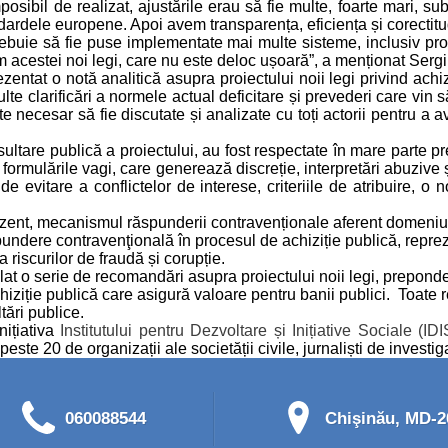
ibil de realizat, ajustările erau să fie multe, foarte mari, subs
ardele europene. Apoi avem transparența, eficiența și corectitudi
buie să fie puse implementate mai multe sisteme, inclusiv profe
orm acestei noi legi, care nu este deloc ușoară”, a menționat Ser
ezentat o notă analitică asupra proiectului noii legi privind achi
 multe clarificări a normele actual deficitare și prevederi care v
te necesar să fie discutate și analizate cu toți actorii pentru a
ultare publică a proiectului, au fost respectate în mare parte pr
formulările vagi, care generează discreție, interpretări abuzive ș
de evitare a conflictelor de interese, criteriile de atribuire, o
rezent, mecanismul răspunderii contravenționale aferent domeniulu
undere contravenţională în procesul de achiziție publică, reprezi
 riscurilor de fraudă și corupție.
ulat o serie de recomandări asupra proiectului noii legi, prepond
chiziție publică care asigură valoare pentru banii publici. Toate 
ltări publice.
nițiativa
Institutului pentru Dezvoltare și Inițiative Sociale (IDIS
peste 20 de organizații ale societății civile, jurnaliști de invest
060088544
Chişinău, MD-20