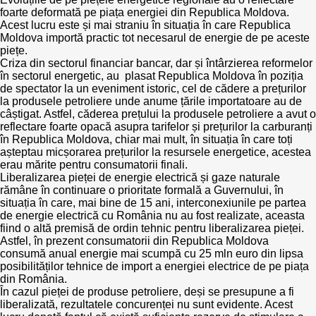
Trend Hunter
foarte deformată pe piața energiei din Republica Moldova.
Acest lucru este și mai straniu în situația în care Republica
Buletin EU-STRAT
Moldova importă practic tot necesarul de energie de pe aceste
piețe.
Criza din sectorul financiar bancar, dar și întârzierea reformelor
Aplică la BUNELE PRACTICI
în sectorul energetic, au plasat Republica Moldova în poziția
de spectator la un eveniment istoric, cel de cădere a prețurilor
Transparența întreprinderilor de stat
la produsele petroliere unde anume țările importatoare au de
câștigat. Astfel, căderea prețului la produsele petroliere a avut o
reflectare foarte opacă asupra tarifelor și prețurilor la carburanți
Cele mai bune și cele mai proaste politici locale din
în Republica Moldova, chiar mai mult, în situația în care toți
Moldova
așteptau micșorarea prețurilor la resursele energetice, acestea
erau mărite pentru consumatorii finali.
Democrația, independența și transparența instituțiilor
Liberalizarea pieței de energie electrică și gaze naturale
publice-cheie din Moldova
rămâne în continuare o prioritate formală a Guvernului, în
situația în care, mai bine de 15 ani, interconexiunile pe partea
de energie electrică cu România nu au fost realizate, aceasta
Achiziții publice
fiind o altă premisă de ordin tehnic pentru liberalizarea pieței.
Astfel, în prezent consumatorii din Republica Moldova
consumă anual energie mai scumpă cu 25 mln euro din lipsa
Achizițiile publice în vizorul societății civile
posibilităților tehnice de import a energiei electrice de pe piața
din România.
În cazul pieței de produse petroliere, deși se presupune a fi
liberalizată, rezultatele concurenței nu sunt evidente. Acest