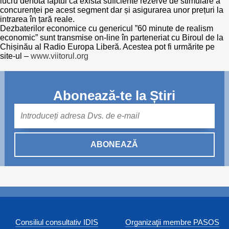
lucru denotă faptul că există suficiente rezerve de stimulare a
concurenței pe acest segment dar și asigurarea unor prețuri la
intrarea în țară reale.
Dezbaterilor economice cu genericul ”60 minute de realism
economic” sunt transmise on-line în parteneriat cu Biroul de la
Chișinău al Radio Europa Liberă. Acestea pot fi urmărite pe
site-ul –
www.viitorul.org
Abonează-te la Știri
Mail
ABONEAZĂ
Consiliul consultativ IDIS
Organizaţii membre PASOS