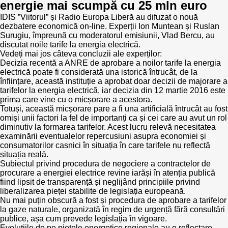
energie mai scumpă cu 25 mln euro
IDIS ”Viitorul” și Radio Europa Liberă au difuzat o nouă
Politici regionale
Rapoarte
dezbatere economică on-line. Experții Ion Muntean și Ruslan
Surugiu, împreună cu moderatorul emisiunii, Vlad Bercu, au
Bunele practici
discutat noile tarife la energia electrică.
Inițiative în derulare
Vedeți mai jos câteva concluzii ale experților:
Decizia recentă a ANRE de aprobare a noilor tarife la energia
Laborator sociometric
Inițiative desfășurate
electrică poate fi considerată una istorică întrucât, de la
înființare, această instituție a aprobat doar decizii de majorare a
Transparența guvernării locale
tarifelor la energia electrică, iar decizia din 12 martie 2016 este
Manual de proceduri
prima care vine cu o micșorare a acestora.
Totuși, această micșorare pare a fi una artificială întrucât au fost
People Watch
Note & poziții​
omiși unii factori la fel de importanți ca și cei care au avut un rol
diminutiv la formarea tarifelor. Acest lucru relevă necesitatea
Proces democratic
examinării eventualelor repercusiuni asupra economiei și
Organigrama IDIS
consumatorilor casnici în situația în care tarifele nu reflectă
situația reală.
Agenda Națională de Business
Anunțuri
Subiectul privind procedura de negociere a contractelor de
procurare a energiei electrice revine iarăși în atenția publică
fiind lipsit de transparență și neglijând principiile privind
Puterea hibridă
Consiliul consulativ internațional IDIS
liberalizarea pieței stabilite de legislația europeană.
Nu mai puțin obscură a fost și procedura de aprobare a tarifelor
15 minute de realism economic
la gaze naturale, organizată în regim de urgență fără consultări
publice, așa cum prevede legislația în vigoare.
Evoluțiile de pe piețele energetice regionale au o reflectare