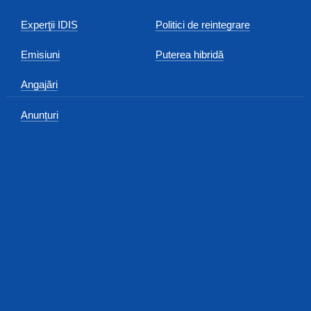
Experţii IDIS
Politici de reintegrare
Emisiuni
Puterea hibridă
Angajări
Anunțuri