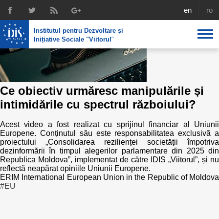
english
rom
Institutul pentru Dezvoltare şi
Inițiative Sociale "Viitorul
"
Despre noi
Profil
Expertiza IDIS
Ce obiectiv urmăresc manipulările și
intimidările cu spectrul războiului?
Politici de reintegrare
Media
Recrutare
Biblioteca
Acest video a fost realizat cu sprijinul financiar al Uniunii
Politici economice
Chairman's legacy
Europene. Conținutul său este responsabilitatea exclusivă a
Emisiuni
proiectului „Consolidarea rezilienței societății împotriva
Achizițiile publice în infografice
Acorduri semnate
dezinformării în timpul alegerilor parlamentare din 2025 din
Republica Moldova”, implementat de către IDIS „Viitorul”, și nu
Buletinul informativ „Achizițiile publice în vizor”,
reflectă neapărat opiniile Uniunii Europene.
Nr.8, iunie 2023
Integrare europeană
Echipa
ERIM International European Union in the Republic of Moldova
#EU
Politici sociale
Scrisori de mulțumire
Investigații în achizțiile publice
Media despre IDIS