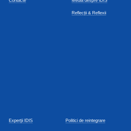
Contacte
Media despre IDIS
Reflecții & Reflexii
Experţii IDIS
Politici de reintegrare