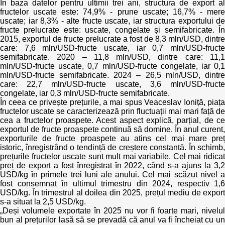
În baza datelor pentru ultimii trei ani, structura de export al
fructelor uscate este: 74,9% - prune uscate; 16,7% - mere
uscate; iar 8,3% - alte fructe uscate, iar structura exportului de
fructe prelucrate este: uscate, congelate și semifabricate. În
2015, exportul de fructe prelucrate a fost de 8,3 mln/USD, dintre
care: 7,6 mln/USD-fructe uscate, iar 0,7 mln/USD-fructe
semifabricate. 2020 – 11,8 mln/USD, dintre care: 11,1
mln/USD-fructe uscate, 0,7 mln/USD-fructe congelate, iar 0,1
mln/USD-fructe semifabricate. 2024 – 26,5 mln/USD, dintre
care: 22,7 mln/USD-fructe uscate, 3,6 mln/USD-fructe
congelate, iar 0,3 mln/USD-fructe semifabricate.
În ceea ce privește prețurile, a mai spus Veaceslav Ioniță, piața
fructelor uscate se caracterizează prin fluctuații mai mari față de
cea a fructelor proaspete. Acest aspect explică, parțial, de ce
exportul de fructe proaspete continuă să domine. În anul curent,
exporturile de fructe proaspete au atins cel mai mare preț
istoric, înregistrând o tendință de creștere constantă. În schimb,
prețurile fructelor uscate sunt mult mai variabile. Cel mai ridicat
preț de export a fost înregistrat în 2022, când s-a ajuns la 3,2
USD/kg în primele trei luni ale anului. Cel mai scăzut nivel a
fost consemnat în ultimul trimestru din 2024, respectiv 1,6
USD/kg. În trimestrul al doilea din 2025, prețul mediu de export
s-a situat la 2,5 USD/kg.
„Deși volumele exportate în 2025 nu vor fi foarte mari, nivelul
bun al prețurilor lasă să se prevadă că anul va fi încheiat cu un