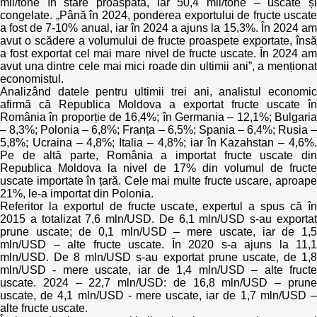
mii/tone în stare proaspătă, iar 50,4 mii/tone – uscate și
congelate. „Până în 2024, ponderea exportului de fructe uscate
a fost de 7-10% anual, iar în 2024 a ajuns la 15,3%. În 2024 am
avut o scădere a volumului de fructe proaspete exportate, însă
a fost exportat cel mai mare nivel de fructe uscate. În 2024 am
avut una dintre cele mai mici roade din ultimii ani”, a menționat
economistul.
Analizând datele pentru ultimii trei ani, analistul economic
afirmă că Republica Moldova a exportat fructe uscate în
România în proporție de 16,4%; în Germania – 12,1%; Bulgaria
– 8,3%; Polonia – 6,8%; Franța – 6,5%; Spania – 6,4%; Rusia –
5,8%; Ucraina – 4,8%; Italia – 4,8%; iar în Kazahstan – 4,6%.
Pe de altă parte, România a importat fructe uscate din
Republica Moldova la nivel de 17% din volumul de fructe
uscate importate în țară. Cele mai multe fructe uscare, aproape
21%, le-a importat din Polonia.
Referitor la exportul de fructe uscate, expertul a spus că în
2015 a totalizat 7,6 mln/USD. De 6,1 mln/USD s-au exportat
prune uscate; de 0,1 mln/USD – mere uscate, iar de 1,5
mln/USD – alte fructe uscate. În 2020 s-a ajuns la 11,1
mln/USD. De 8 mln/USD s-au exportat prune uscate, de 1,8
mln/USD - mere uscate, iar de 1,4 mln/USD – alte fructe
uscate. 2024 – 22,7 mln/USD: de 16,8 mln/USD – prune
uscate, de 4,1 mln/USD - mere uscate, iar de 1,7 mln/USD –
alte fructe uscate.