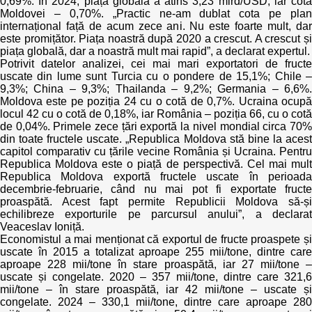
0,69%. În 2024, piața globală a atins 3,23 mlrd/USD, iar cota
Trend Hunter
Moldovei – 0,70%. „Practic ne-am dublat cota pe plan
internațional față de acum zece ani. Nu este foarte mult, dar
Buletin EU-STRAT
este promițător. Piața noastră după 2020 a crescut. A crescut și
piața globală, dar a noastră mult mai rapid”, a declarat expertul.
Potrivit datelor analizei, cei mai mari exportatori de fructe
Aplică la BUNELE PRACTICI
uscate din lume sunt Turcia cu o pondere de 15,1%; Chile –
9,3%; China – 9,3%; Thailanda – 9,2%; Germania – 6,6%.
Transparența întreprinderilor de stat
Moldova este pe poziția 24 cu o cotă de 0,7%. Ucraina ocupă
locul 42 cu o cotă de 0,18%, iar România – poziția 66, cu o cotă
de 0,04%. Primele zece țări exportă la nivel mondial circa 70%
Cele mai bune și cele mai proaste politici locale din
din toate fructele uscate. „Republica Moldova stă bine la acest
Moldova
capitol comparativ cu țările vecine România și Ucraina. Pentru
Republica Moldova este o piață de perspectivă. Cel mai mult
Democrația, independența și transparența instituțiilor
Republica Moldova exportă fructele uscate în perioada
publice-cheie din Moldova
decembrie-februarie, când nu mai pot fi exportate fructe
proaspătă. Acest fapt permite Republicii Moldova să-și
echilibreze exporturile pe parcursul anului”, a declarat
Achiziții publice
Veaceslav Ioniță.
Economistul a mai menționat că exportul de fructe proaspete și
Achizițiile publice în vizorul societății civile
uscate în 2015 a totalizat aproape 255 mii/tone, dintre care
aproape 228 mii/tone în stare proaspătă, iar 27 mii/tone –
uscate și congelate. 2020 – 357 mii/tone, dintre care 321,6
mii/tone – în stare proaspătă, iar 42 mii/tone – uscate și
congelate. 2024 – 330,1 mii/tone, dintre care aproape 280