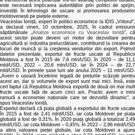
este necesară implicarea autorităților prin politici de sprijin,
investiții în tehnologii de uscare și promovarea produselor
Politici regionale
Rapoarte
moldovenești pe piețele externe.
Veaceslav Ioniță, expert în politici economice la IDIS „Viitorul”,
Bunele practici
a declarat vineri, 10 octombrie, 2025, în cadrul emisiunii
Inițiative în derulare
săptămânale „
Analize economice cu Veaceslav Ioniță
”, că
acest sector poate deveni un motor de dezvoltare pentru
Laborator sociometric
Inițiative desfășurate
agricultură și industria prelucrătoare, contribuind la crearea de
locuri de muncă și la creșterea veniturilor din export. Potrivit
Transparența guvernării locale
datelor prezentate, exportul de fructe uscate al Republicii
Manual de proceduri
Moldova a fost în 2015 de 7,6 mln/USD, în 2020 – de 11,1
mld/USD, 2022 – 20,6 mln/USD, iar în 2024 – de 22,7
People Watch
Note & poziții​
mld/USD. În primele șase luni ale anului 2025 – 11 mln/USD.
„Avem o ușoară încetinire legată de prețurile scăzute pentru
Proces democratic
acest an, dar și volumele de export sunt mai mici. Însă, este
Organigrama IDIS
cert faptul că Republica Moldova exportă de două ori mai mult
fructe uscate față de acum cinci ani. Practic avem o mini
Agenda Națională de Business
Anunțuri
ramură a economiei naționale care se dezvoltă dinamic”, a
spus Veaceslav Ioniță.
Puterea hibridă
Expertul declară că piața globală a exportului de fructe uscate
Consiliul consulativ internațional IDIS
în 2015 a fost de 2,41 mlrd/USD, iar cota Moldovei pe piața
globală a fost de 0,31%. În 2020 piața globală a totalizat 2,49
15 minute de realism economic
mlrd/USD, iar cota Moldovei – 0,45%. În 2022 – 2,96 mlrd/USD
a atins valoarea pieței globale, iar cota Moldovei a ajuns