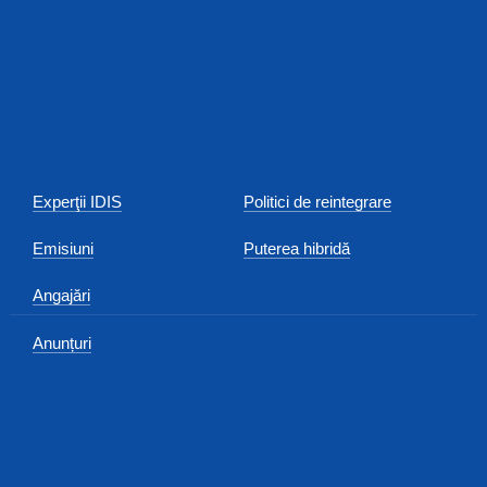
Experţii IDIS
Politici de reintegrare
Emisiuni
Puterea hibridă
Angajări
Anunțuri