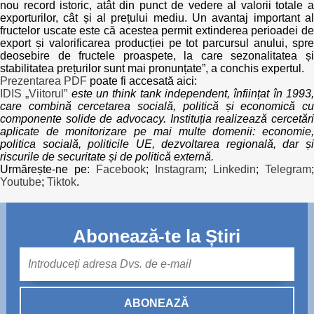
nou record istoric, atât din punct de vedere al valorii totale a
exporturilor, cât și al prețului mediu. Un avantaj important al
fructelor uscate este că acestea permit extinderea perioadei de
export și valorificarea producției pe tot parcursul anului, spre
deosebire de fructele proaspete, la care sezonalitatea și
stabilitatea prețurilor sunt mai pronunțate”, a conchis expertul.
Prezentarea PDF
poate fi accesată aici:
IDIS „Viitorul”
este un think tank independent, înființat în 1993
care combină cercetarea socială, politică și economică cu
componente solide de advocacy. Instituția realizează cercetări
aplicate de monitorizare pe mai multe domenii: economie,
politica socială, politicile UE, dezvoltarea regională, dar și
riscurile de securitate și de politică externă.
Urmărește-ne pe:
Facebook
;
Instagram
;
Linkedin
;
Telegram
;
Youtube
;
Tiktok
.
Abonează-te la Știri
Mail
ABONEAZĂ