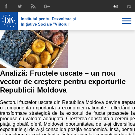
english
rom
Institutul pentru Dezvoltare şi
Inițiative Sociale "Viitorul
"
Despre noi
Profil
Expertiza IDIS
Politici de reintegrare
Media
Recrutare
Analiză: Fructele uscate – un nou
Biblioteca
Politici economice
Chairman's legacy
vector de creștere pentru exporturile
Emisiuni
Republicii Moldova
Achizițiile publice în infografice
Acorduri semnate
Buletinul informativ „Achizițiile publice în vizor”,
Sectorul fructelor uscate din Republica Moldova devine treptat
Nr.8, iunie 2023
Integrare europeană
Echipa
o componentă importantă a economiei naționale, reflectând o
transformare strategică de la exportul de fructe proaspete la
Politici sociale
produse cu valoare adăugată. Creșterea constantă a cererii pe
Scrisori de mulțumire
piața globală oferă Moldovei oportunitatea de a-și diversifica
exporturile și de a-și consolida poziția economică. Însă, pentru
Investigații în achizțiile publice
Media despre IDIS
a transforma acest potențial într-un avantaj competitiv durabil,