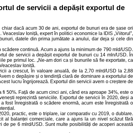
rtul de servicii a depășit exportul de
ri, chiar dacă acum 30 de ani, exportul de bunuri era de șase ori
 Veaceslav Ioniță, expert în politici economice la IDIS „Viitorul”,
l bunuri, datele din prima jumătate a anului, dar deja și cele di
st în scădere continuă. Acum a ajuns la minimum de 790 mld/USD.
rtul de servicii a depășit exportul de bunuri cu 14 mln/USD. În
le pe primul loc. „Ne-am dori ca și bunurile să fie exportate, ca
 Veaceslav Ioniță.
icii a crescut, în valoare anuală, de la 2,70 mlrd/USD la 2,88
Avem o depășire și o tendință clară de dominare a exportului de
cest lucru îngrijorează. Exportul din servicii avem o creștere de
 va fi 50%. Față de acum cinci ani, când era aproape 34%, este o
ești reprezintă serviciile. Exportul de servicii în 2020, deși a
 a fost înregistrată o scădere enormă, acum este înregistrată o
tențial.
0, practic, este o triplare, iar comparativ cu 2019, o dublare.
it al balanței comerciale, care a ajuns la un nivel scăzut fără
i de pe 6 mlrd/USD. Sunt multe posibilități de acoperi această