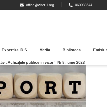
office@viitorul.org
060088544
Expertiza IDIS
Media
Biblioteca
Emisiun
iv „Achizițiile publice în vizor”, Nr.8, iunie 2023