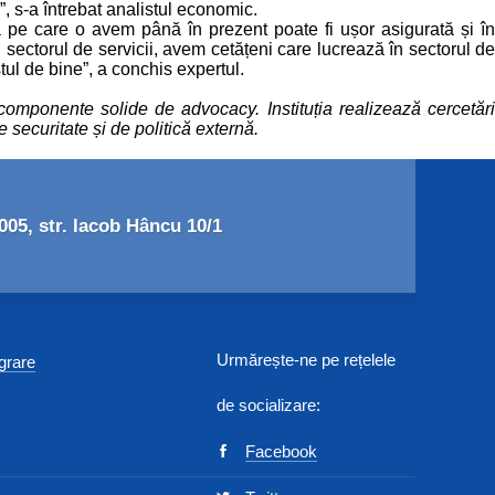
”, s-a întrebat analistul economic.
a pe care o avem până în prezent poate fi ușor asigurată și în
 sectorul de servicii, avem cetățeni care lucrează în sectorul de
ul de bine”, a conchis expertul.
componente solide de advocacy. Instituția realizează cercetări
 securitate și de politică externă.
05, str. Iacob Hâncu 10/1
Urmărește-ne pe rețelele
egrare
de socializare:
Facebook