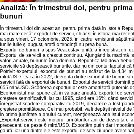
Analiză: În trimestrul doi, pentru prima
bunuri
În trimestrul doi din acest an, pentru prima dată în istoria Rep
mai mare decât exportul de servicii, chiar și în istoria mai recent
a spus vineri, 17 octombrie, 2025, în cadrul emisiunii săptămâ
lunile iulie și august, arată o tendință nu prea bună.
Exportul de bunuri, a spus Veaceslav Ioniță, a înregistrat un 
Exportul de servicii a crescut continuu. Ajungând la maximă ist
valori anuale, bunurile încă domină. Republica Moldova trebuie s
serviciile să depășească bunurile, dar nu din contul faptului că b
Potrivit expertului, exportul de bunuri au scăzut de la 4,34 
mlrd/USD. Dacă în 2022, diferența dintre exportul de bunuri și 
servicii față de exportul de bunuri. Exportul de servicii domină
655 mln/USD. Scăderea exporturilor este amortizată puternic de ex
Economistul mai spune că, în valoare anuală, exportul de servici
creștere semnificativă, iar cu 1995, când era 16%, când servici
înregistrat scădere comparativ cu 2019, deoarece a fost pandemi
creștere promițătoare. Cel mai probabil, va fi depășit nivelul de
În prima jumătate a anului curent, menționează analistul econo
„Exportul servicii este motorul următorilor ani de dezvoltare 
precedent, de peste 6 mlrd/USD. Exportăm puțin dar importăm f
gaură, iar una dintre ele este exportul de servicii unde avem ba