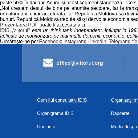
peste 50% în doi ani. Acum, și acest segment stagnează. „Ce s-a î
„Noi creștem destul de bine pe anumite sectoare, iar la trans
următorii ani, chiar accelerată, iar Republica Moldova să devină
bunuri. Republică Moldova trebuie să-și dezvolte economia secol
Prezentarea PDF
poate fi accesată aici:
IDIS „Viitorul”
este un think tank independent, înființat în 19
aplicate de monitorizare pe mai multe domenii: economie, politica 
Urmărește-ne pe:
Facebook
;
Instagram
;
Linkedin
;
Telegram
;
Yo
office@viitorul.org
Consiliul consultativ IDIS
Organizaţii
Organigrama IDIS
Rapoarte
Contacte
Media despre