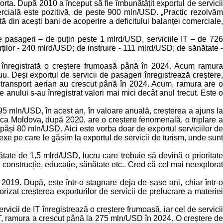
rta. După 2010 a început să fie îmbunătățit exportul de servicii
omercială este pozitivă, de peste 900 mln/USD. „Practic rezolvăm
 din acești bani de acoperire a deficitului balanței comerciale,
 de pasageri – de puțin peste 1 mlrd/USD, serviciile IT – de 726
ților - 240 mlrd/USD; de instruire - 111 mlrd/USD; de sănătate -
st înregistrată o creștere frumoasă până în 2024. Acum ramura
u. Deși exportul de servicii de pasageri înregistrează creștere,
de transport aerian au crescut până în 2024. Acum, ramura are o
anului s-au înregistrat valori mai mici decât anul trecut. Este o
 cu 95 mln/USD, în acest an, în valoare anuală, creșterea a ajuns la
ca Moldova, după 2020, are o creștere fenomenală, o triplare a
epăși 80 mln/USD. Aici este vorba doar de exportul serviciilor de
nexe pe care le găsim la exportul de servicii de turism, unde sunt
ate de 1,5 mlrd/USD, lucru care trebuie să devină o prioritate
t, construcție, educație, sănătate etc.. Cred că cel mai neexplorat
2019. După, este într-o stagnare deja de șase ani, chiar într-o
izat creșterea exporturilor de servicii de prelucrare a materiei
vicii de IT înregistrează o creștere frumoasă, iar cel de servicii
i IT, ramura a crescut până la 275 mln/USD în 2024. O creștere de