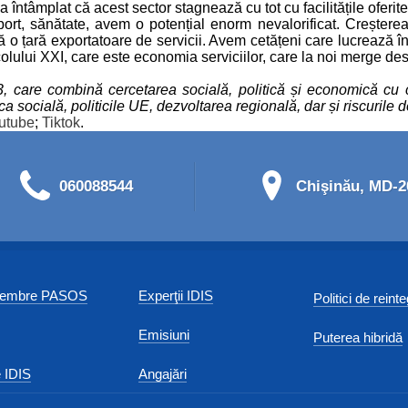
ntâmplat că acest sector stagnează cu tot cu facilitățile oferite
port, sănătate, avem o potențial enorm nevalorificat. Creștere
 o țară exportatoare de servicii. Avem cetățeni care lucrează în
ului XXI, care este economia serviciilor, care la noi merge dest
93, care combină cercetarea socială, politică și economică cu 
socială, politicile UE, dezvoltarea regională, dar și riscurile de
utube
;
Tiktok
.
060088544
Chişinău, MD-20
 membre PASOS
Experţii IDIS
Politici de reint
Emisiuni
Puterea hibridă
 IDIS
Angajări