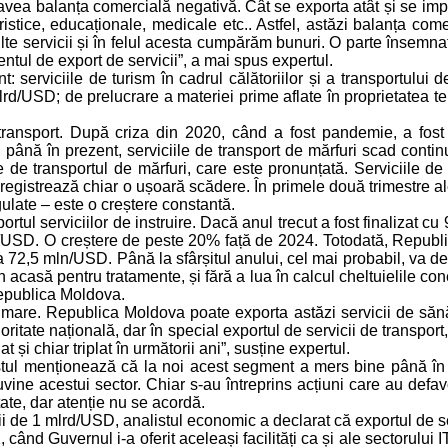
avea balanța comercială negativă. Cât se exporta atât și se impo
turistice, educaționale, medicale etc.. Astfel, astăzi balanța c
e servicii și în felul acesta cumpărăm bunuri. O parte însemnată
ul de export de servicii”, a mai spus expertul.
: serviciile de turism în cadrul călătoriilor și a transportului
d/USD; de prelucrare a materiei prime aflate în proprietatea ter
e transport. După criza din 2020, când a fost pandemie, a fo
ână în prezent, serviciile de transport de mărfuri scad continu
le de transportul de mărfuri, care este pronunțată. Serviciile 
egistrează chiar o ușoară scădere. În primele două trimestre ale 
regulate – este o creștere constantă.
xportul serviciilor de instruire. Dacă anul trecut a fost finalizat
/USD. O creștere de peste 20% față de 2024. Totodată, Republi
la 72,5 mln/USD. Până la sfârșitul anului, cel mai probabil, va d
n acasă pentru tratamente, și fără a lua în calcul cheltuielile co
Republica Moldova.
mare. Republica Moldova poate exporta astăzi servicii de sănăt
ioritate națională, dar în special exportul de servicii de transpor
 și chiar triplat în următorii ani”, susține expertul.
istul menționează că la noi acest segment a mers bine până în 
ne acestui sector. Chiar s-au întreprins acțiuni care au defavor
ate, dar atenție nu se acordă.
i de 1 mlrd/USD, analistul economic a declarat că exportul de ser
când Guvernul i-a oferit aceleași facilități ca și ale sectorulu