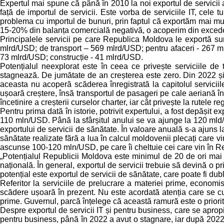
Expertul mai spune că până în 2010 la noi exportul de servicii 
față de importul de servicii. Este vorba de serviciile IT, cele 
problema cu importul de bunuri, prin faptul că exportăm mai mult
15-20% din balanța comercială negativă, o acoperim din excedent
Principalele servicii pe care Republica Moldova le exportă sunt
mlrd/USD; de transport – 569 mlrd/USD; pentru afaceri - 267 mlr
73 mlrd/USD; construcție - 41 mlrd/USD.
Potențialul neexplorat este în ceea ce privește serviciile d
stagnează. De jumătate de an creșterea este zero. Din 2022 și p
aceasta nu acoperă scăderea înregistrată la capitolul servicii
ușoară creștere, însă transportul de pasageri pe cale aeriană înr
încetinire a creșterii curselor charter, iar cât privește la rutele 
Pentru prima dată în istorie, potrivit expertului, a fost depășit e
110 mln/USD. Până la sfârșitul anului se va ajunge la 120 mld
exportului de servicii de sănătate. În valoare anuală s-a ajuns 
sănătate realizate fără a lua în calcul moldovenii plecați care vi
ascunse 100-120 mln/USD, pe care îi cheltuie cei care vin în 
„Potențialul Republicii Moldova este minimul de 20 de ori mai 
națională. În general, exportul de servicii trebuie să devină o pr
potențial este exportul de servicii de sănătate, care poate fi dublat
Referitor la serviciile de prelucrare a materiei prime, econom
scădere ușoară în prezent. Nu este acordată atenția care se cuvi
prime. Guvernul, parcă înțelege că această ramură este o priorit
Despre exportul de servicii IT și pentru business, care se apropi
pentru business, până în 2022 a avut o stagnare, iar după 2022, 