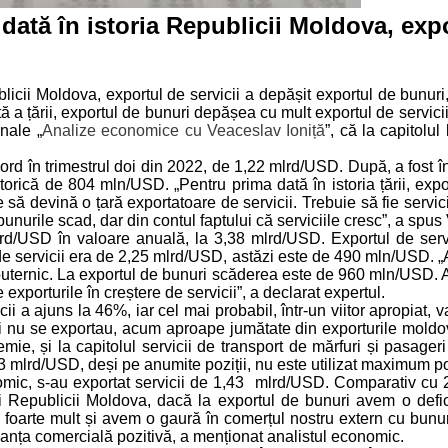
 dată în istoria Republicii Moldova, expo
ublicii Moldova, exportul de servicii a depășit exportul de bunu
ă a țării, exportul de bunuri depășea cu mult exportul de servicii.
nale „
Analize economice cu Veaceslav Ioniță
”, că la capitolu
record în trimestrul doi din 2022, de 1,22 mlrd/USD. După, a fo
orică de 804 mln/USD. „Pentru prima dată în istoria țării, expo
ă devină o țară exportatoare de servicii. Trebuie să fie servicii
unurile scad, dar din contul faptului că serviciile cresc”, a spus
mlrd/USD în valoare anuală, la 3,38 mlrd/USD. Exportul de serv
de servicii era de 2,25 mlrd/USD, astăzi este de 490 mln/USD. „
 puternic. La exportul de bunuri scăderea este de 960 mln/USD. A
porturile în creștere de servicii”, a declarat expertul.
i a ajuns la 46%, iar cel mai probabil, într-un viitor apropiat,
i nu se exportau, acum aproape jumătate din exporturile moldoven
e, și la capitolul servicii de transport de mărfuri și pasageri
 3 mlrd/USD, deși pe anumite poziții, nu este utilizat maximum po
mic, s-au exportat servicii de 1,43 mlrd/USD. Comparativ cu 202
ai Republicii Moldova, dacă la exportul de bunuri avem o defic
oarte mult și avem o gaură în comerțul nostru extern cu bunur
lanța comercială pozitivă, a menționat analistul economic.