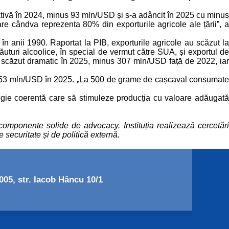
ativă în 2024, minus 93 mln/USD și s-a adâncit în 2025 cu minus
e cândva reprezenta 80% din exporturile agricole ale țării”, a
în anii 1990. Raportat la PIB, exporturile agricole au scăzut la
băuturi alcoolice, în special de vermut către SUA, și exportul de
i a scăzut dramatic în 2025, minus 307 mln/USD față de 2022, iar
a 153 mln/USD în 2025. „La 500 de grame de cașcaval consumate
rategie coerentă care să stimuleze producția cu valoare adăugată
componente solide de advocacy. Instituția realizează cercetări
 securitate și de politică externă.
05, str. Iacob Hâncu 10/1