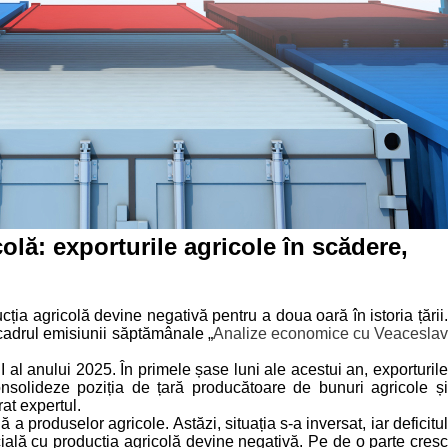
lă: exporturile agricole în scădere,
ția agricolă devine negativă pentru a doua oară în istoria țării.
n cadrul emisiunii săptămânale „
Analize economice cu Veacesla
I al anului 2025. În primele șase luni ale acestui an, exporturile
solideze poziția de țară producătoare de bunuri agricole și
at expertul.
roduselor agricole. Astăzi, situația s-a inversat, iar deficitul
ală cu producția agricolă devine negativă. Pe de o parte cresc