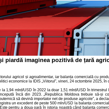
piardă imaginea pozitivă de țară agrico
orului agricol și agroalimentar, iar balanța comercială cu produc
olitici economice la IDIS „Viitorul”, vineri, 24 octombrie 2025, î
de la 1,94 mlrd/USD în 2022 la doar 1,51 mlrd/USD în trimestrul I
cepută încă din 2023. „Republica Moldova trebuie să-și con
 puternică să devină importator net de produse agricole”, a declar
istra un excedent de peste 500 mln/USD la balanța comercială a p
ste pentru a doua oară în istoria noastră când balanța comerci