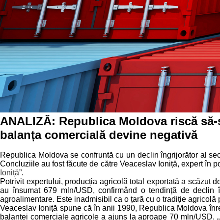
ANALIZĂ: Republica Moldova riscă să-și 
balanța comercială devine negativă
Republica Moldova se confruntă cu un declin îngrijorător al sect
Concluziile au fost făcute de către Veaceslav Ioniță, expert în p
Ioniță
”.
Potrivit expertului, producția agricolă total exportată a scăzut 
au însumat 679 mln/USD, confirmând o tendință de declin în
agroalimentare. Este inadmisibil ca o țară cu o tradiție agricolă
Veaceslav Ioniță spune că în anii 1990, Republica Moldova înreg
balanței comerciale agricole a ajuns la aproape 70 mln/USD. „E