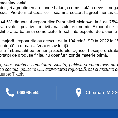
eaceslav Ioniță.
roducției agroalimentare, unde balanța comercială a devenit neg
ează. Pierdem tot ceea ce înseamnă sectorul agroalimentar, car
 44,6% din totalul exporturilor Republicii Moldova, față de 75% 
va evoluții pozitive, potrivit analistului economic. Exportul de 
 echilibrarea balanței comerciale. În schimb, exportul de uleiur
mă majoră. Importurile au crescut de la 104 mln/USD în 2022 l
ohtonă”, a remarcat Veaceslav Ioniță.
i s-a îmbunătățit performanța sectorului agricol, lipsește o st
rtator de produse finite, nu doar furnizor de materie primă.
93, care combină cercetarea socială, politică și economică cu 
socială, politicile UE, dezvoltarea regională, dar și riscurile de
utube
;
Tiktok
.
060088544
Chişinău, MD-20