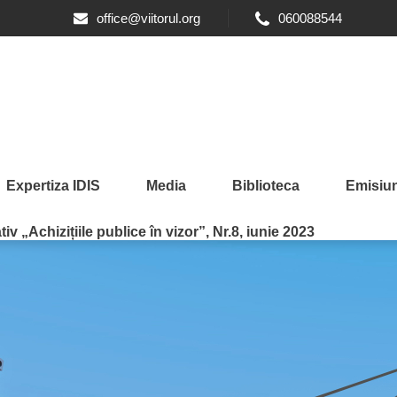
office@viitorul.org
060088544
Expertiza IDIS
Media
Biblioteca
Emisiun
iv „Achizițiile publice în vizor”, Nr.8, iunie 2023