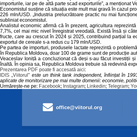
importurile, iar pe de altă parte scad exporturile”, a menționat V
Economistul susține că situația este mult mai gravă în cazul p
226 mln/USD. „Industria prelucrătoare practic nu mai funcțion
subliniat economistul.
Analistul economic afirmă că în prezent, agricultura reprezintă
7,7%, cel mai mic nivel înregistrat vreodată. Există însă și câte
fructe, care au crescut în 2024 și 2025, contribuind parțial la
exportul de cereale s-a redus cu 179 mln/USD.
Pe partea de importuri, produsele lactate reprezintă o proble
în Republica Moldova, doar 100 de grame sunt de producție aut
Veaceslav Ioniță a concluzionat că deși s-au făcut investiții ș
înaltă. În opinia sa, Republica Moldova trebuie să redevină expo
Prezentarea PDF poate fi accesată aici
:
IDIS „Viitorul”
este un think tank independent, înființat în 19
aplicate de monitorizare pe mai multe domenii: economie, politica 
Urmărește-ne pe:
Facebook
;
Instagram
;
Linkedin
;
Telegram
;
Yo
office@viitorul.org